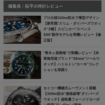
編集長：船平の時計レビュー
プロ仕様300m防水で薄型デザイン
【新常識“スリム・ダイバーズウオッ
チ”3種】スピニカー“スペンス
300”新作モデルを実機レビュー【修
正版】
“青木ヶ原樹海”で実機レビュー【米
軍御用達ブランド“38mm”ツールウ
オッチ】ハミルトン“カーキ”コレク
ションを深掘り
セイコー機械式ムーヴメント搭載
【300m防水“価格破壊”ダイバーズ
ウオッチ】超軽量フォージドカーボ
ン採用“アンダーン”新作