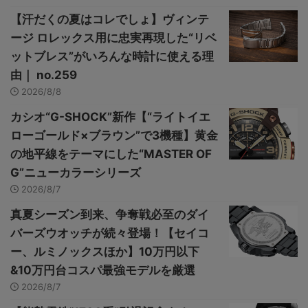
【汗だくの夏はコレでしょ】ヴィンテ
ージ ロレックス用に忠実再現した“リベ
ットブレス”がいろんな時計に使える理
由｜ no.259
2026/8/8
カシオ“G-SHOCK”新作【“ライトイエ
ローゴールド×ブラウン”で3機種】黄金
の地平線をテーマにした“MASTER OF
G”ニューカラーシリーズ
2026/8/7
真夏シーズン到来、争奪戦必至のダイ
バーズウオッチが続々登場！【セイコ
ー、ルミノックスほか】10万円以下
&10万円台コスパ最強モデルを厳選
2026/8/7