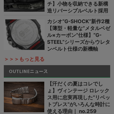
チ】小物を収納できる新構
造リバーシブルベルト採用
カシオ“G-SHOCK”新作2種
【薄型・軽量な“メタルベゼ
ル×カーボン”仕様】“G-
STEEL”シリーズからウレタ
ンベルト仕様の新機軸
＞＞＞もっと見る
OUTLINEニュース
【汗だくの夏はコレでし
ょ】ヴィンテージ ロレック
ス用に忠実再現した“リベッ
トブレス”がいろんな時計に
使える理由｜ no.259