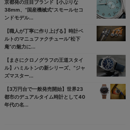
京都発の注目ブランド【小ぶりな
38mm、“国産機械式”スモールセコ
ンドモデル...
【職人が丁寧に作り上げる】時計ベ
ルトのマニュファクチュール”松下
庵“の魅力に...
【まさにクロノグラフの王道スタイ
ル】ハミルトンの新シリーズ、“ジャ
ズマスター...
【3万円台で一般発売開始】世界23
都市のデュアルタイム時計として40
年代の名...