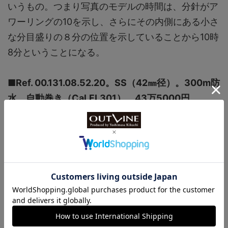
いうもの。つまり写真のモデルの時間は、分針がア
ワーリングの10を示し、さらにその内側にある小さ
な分目盛りの８分の位置を示していることから10時
8分ということになる。
■Ref. 00.131.08.52.20。SS（42㎜径）。300m防
水。自動巻き（Cal.FL301）。43万5000円
ボリューム感のあるケースながら、ラグが短いた
め大柄の人でなくとも手首の幅にちゃんと納まるた
め見た目のバランスは悪くない。
【問い合わせ先】
スイスプライムブランズ（TEL.03-
4360-8669）