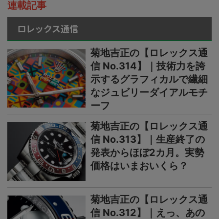
連載記事
ロレックス通信
菊地吉正の【ロレックス通
信 No.314】｜技術力を誇
示するグラフィカルで繊細
なジュビリーダイアルモチ
ーフ
菊地吉正の【ロレックス通
信 No.313】｜生産終了の
発表からほぼ2カ月。実勢
価格はいまおいくら？
菊地吉正の【ロレックス通
信 No.312】｜えっ、あの