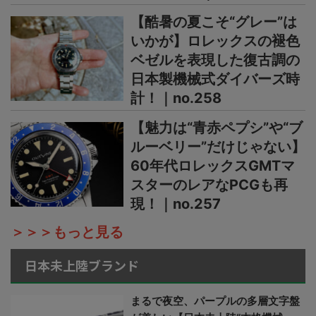
【酷暑の夏こそ“グレー”は
いかが】ロレックスの褪色
ベゼルを表現した復古調の
日本製機械式ダイバーズ時
計！｜no.258
【魅力は“青赤ペプシ”や“ブ
ルーベリー”だけじゃない】
60年代ロレックスGMTマ
スターのレアなPCGも再
現！｜no.257
＞＞＞もっと見る
日本未上陸ブランド
まるで夜空、パープルの多層文字盤