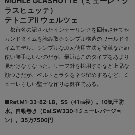
MÜHLE GLASHÜTTE（ミューレ・グ
ラスヒュッテ）
テトニアⅡ ウェルツェ
都市名の記されたインナーリングを回転させてセ
カンドタイムを読み取るシンプル構造のワールドタ
イムモデル。シンプルなぶん使用方法も簡単なため
使い勝手はいいのだが、最近はこのタイプをあまり
見かけなくなった。リーフ針を採用するなど上品な
顔つきだが、ベルトとラグをネジ留めするなど、ミ
ューレらしい堅牢な作りは健在である。
■Ref.M1-33-82-LB。SS（41㎜径）。10気圧防
水。自動巻き（Cal.SW330-1ミューレバージョ
ン）。35万7500円