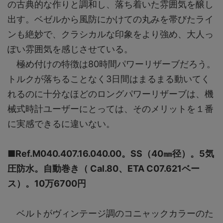
の古典的な作りと調和し、落ち着いた雰囲気を醸し
出す。ベゼルから風防にかけての丸みを帯びたライ
ンも絶妙で、クラシカルな印象をより強め、大人っ
ぽい雰囲気を感じさせている。
極め付けの特徴は80時間パワーリザーブだろう。
トルクが落ちることなく3日間はまるまる動いてく
れるのに十分なほどのロングパワーリザーブは、機
械式時計ユーザーにとっては、そのメリットを１番
に実感できるに違いない。
■Ref.M040.407.16.040.00。SS（40㎜径）。5気
圧防水。自動巻き（ Cal.80、ETA C07.621ベー
ス）。10万6700円
ベルトがヴィンテージ調のコニャックカラーのた