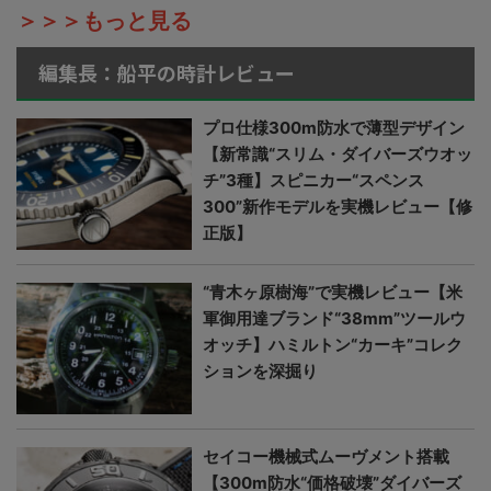
＞＞＞もっと見る
編集長：船平の時計レビュー
プロ仕様300m防水で薄型デザイン
【新常識“スリム・ダイバーズウオッ
チ”3種】スピニカー“スペンス
300”新作モデルを実機レビュー【修
正版】
“青木ヶ原樹海”で実機レビュー【米
軍御用達ブランド“38mm”ツールウ
オッチ】ハミルトン“カーキ”コレク
ションを深掘り
セイコー機械式ムーヴメント搭載
【300m防水“価格破壊”ダイバーズ