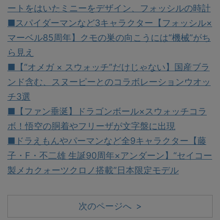
ートをはいたミニーをデザイン、フォッシルの時計
■スパイダーマンなど3キャラクター【フォッシル×
マーベル85周年】クモの巣の向こうには“機械”がち
ら見え
■【“オメガ × スウォッチ”だけじゃない】国産ブラ
ンド含む、スヌーピーとのコラボレーションウオッ
チ3選
■【ファン垂涎】ドラゴンボール×スウォッチコラ
ボ！悟空の胴着やフリーザが文字盤に出現
■ドラえもんやパーマンなど全9キャラクター【藤
子・F・不二雄 生誕90周年×アンダーン】“セイコー
製メカクォーツクロノ搭載”日本限定モデル
次のページへ >