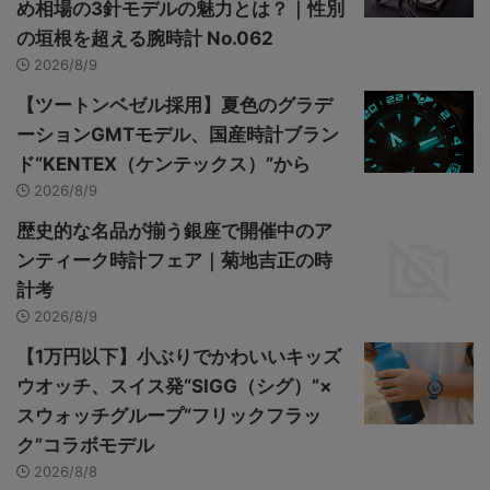
め相場の3針モデルの魅力とは？｜性別
の垣根を超える腕時計 No.062
2026/8/9
【ツートンベゼル採用】夏色のグラデ
ーションGMTモデル、国産時計ブラン
ド“KENTEX（ケンテックス）”から
2026/8/9
歴史的な名品が揃う銀座で開催中のア
ンティーク時計フェア｜菊地吉正の時
計考
2026/8/9
【1万円以下】小ぶりでかわいいキッズ
ウオッチ、スイス発“SIGG（シグ）”×
スウォッチグループ“フリックフラッ
ク”コラボモデル
2026/8/8