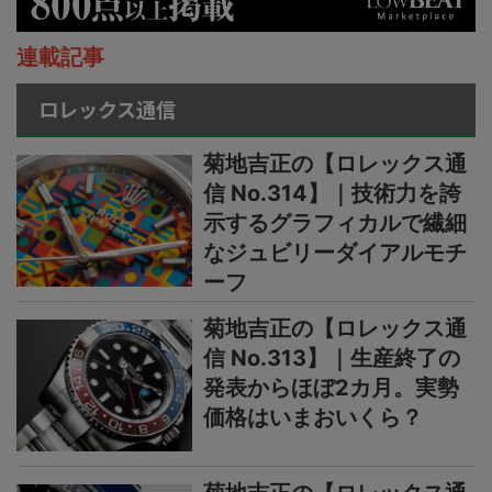
連載記事
ロレックス通信
菊地吉正の【ロレックス通
信 No.314】｜技術力を誇
示するグラフィカルで繊細
なジュビリーダイアルモチ
ーフ
菊地吉正の【ロレックス通
信 No.313】｜生産終了の
発表からほぼ2カ月。実勢
価格はいまおいくら？