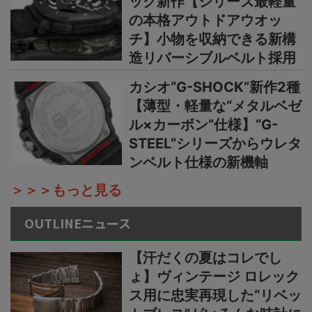
ック新作【シリーズ最軽量
の本格アウトドアウオッ
チ】小物を収納できる新構
造リバーシブルベルト採用
カシオ“G-SHOCK”新作2種
【薄型・軽量な“メタルベゼ
ル×カーボン”仕様】“G-
STEEL”シリーズからウレタ
ンベルト仕様の新機軸
＞＞＞もっと見る
OUTLINEニュース
【汗だくの夏はコレでし
ょ】ヴィンテージ ロレック
ス用に忠実再現した“リベッ