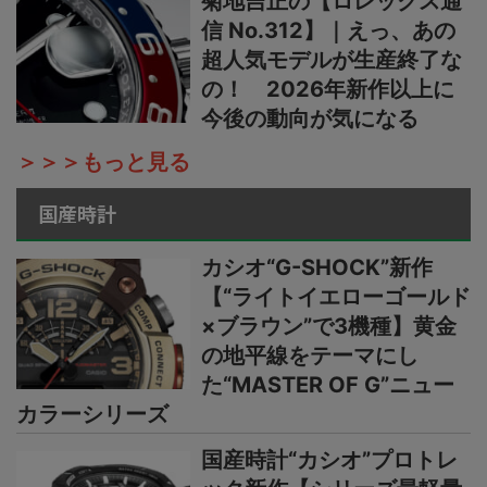
菊地吉正の【ロレックス通
信 No.312】｜えっ、あの
超人気モデルが生産終了な
の！ 2026年新作以上に
今後の動向が気になる
＞＞＞もっと見る
国産時計
カシオ“G-SHOCK”新作
【“ライトイエローゴールド
×ブラウン”で3機種】黄金
の地平線をテーマにし
た“MASTER OF G”ニュー
カラーシリーズ
国産時計“カシオ”プロトレ