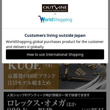
特許取得“耐衝撃”ウオッチなど
KUOE：総まとめ