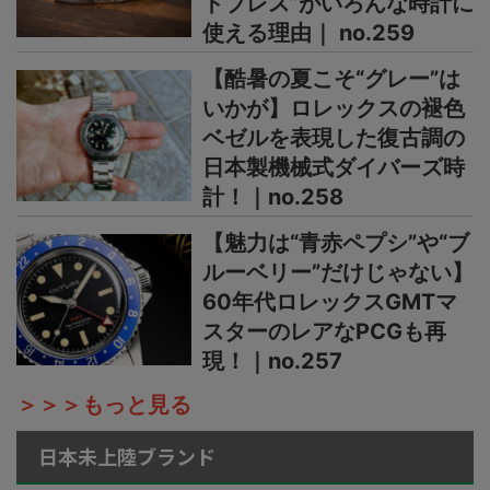
トブレス”がいろんな時計に
使える理由｜ no.259
【酷暑の夏こそ“グレー”は
いかが】ロレックスの褪色
ベゼルを表現した復古調の
日本製機械式ダイバーズ時
計！｜no.258
【魅力は“青赤ペプシ”や“ブ
ルーベリー”だけじゃない】
60年代ロレックスGMTマ
スターのレアなPCGも再
現！｜no.257
＞＞＞もっと見る
日本未上陸ブランド