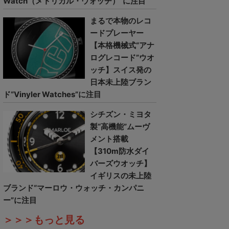
Watch（メトリカル・ウォッチ）”に注目
まるで本物のレコ
ードプレーヤー
【本格機械式“アナ
ログレコード”ウオ
ッチ】スイス発の
日本未上陸ブラン
ド“Vinyler Watches”に注目
シチズン・ミヨタ
製“高機能”ムーヴ
メント搭載
【310m防水ダイ
バーズウオッチ】
イギリスの未上陸
ブランド“マーロウ・ウォッチ・カンパニ
ー”に注目
＞＞＞もっと見る