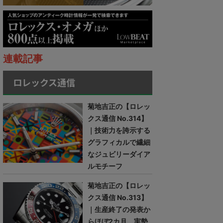
連載記事
ロレックス通信
菊地吉正の【ロレッ
クス通信 No.314】
｜技術力を誇示する
グラフィカルで繊細
なジュビリーダイア
ルモチーフ
菊地吉正の【ロレッ
クス通信 No.313】
｜生産終了の発表か
らほぼ2カ月。実勢