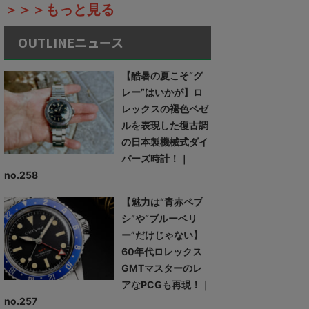
＞＞＞もっと見る
OUTLINEニュース
【酷暑の夏こそ“グ
レー”はいかが】ロ
レックスの褪色ベゼ
ルを表現した復古調
の日本製機械式ダイ
バーズ時計！｜
no.258
【魅力は“青赤ペプ
シ”や“ブルーベリ
ー”だけじゃない】
60年代ロレックス
GMTマスターのレ
アなPCGも再現！｜
no.257