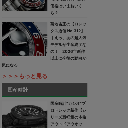
価格はいまおいく
ら？
菊地吉正の【ロレッ
クス通信 No.312】
｜えっ、あの超人気
モデルが生産終了な
の！ 2026年新作
以上に今後の動向が
気になる
＞＞＞もっと見る
国産時計
国産時計“カシオ”プ
ロトレック新作【シ
リーズ最軽量の本格
アウトドアウオッ