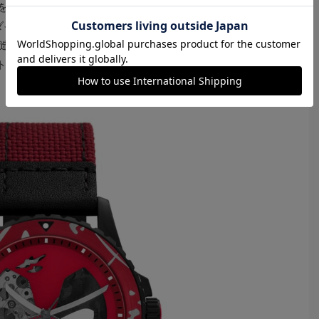
つデッドプールのモデル（Ref.LE1196SET、5万
・ダイブをベースにした。文字盤にはデッドプールのマスク
造をのぞくことができる。また、傷を表現した逆回転防
トが特徴的だ。