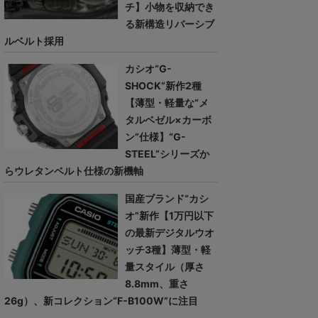
チ】小物を収納でき
る新構造リバーシブ
ルベルト採用
カシオ“G-
SHOCK”新作2種
【薄型・軽量な“メ
タルベゼル×カーボ
ン”仕様】“G-
STEEL”シリーズか
らウレタンベルト仕様の新機軸
国産ブランド“カシ
オ”新作【1万円以下
の最新デジタルウオ
ッチ3種】薄型・軽
量スタイル（厚さ
8.8mm、重さ
26g）、新コレクション“F-B100W”に注目