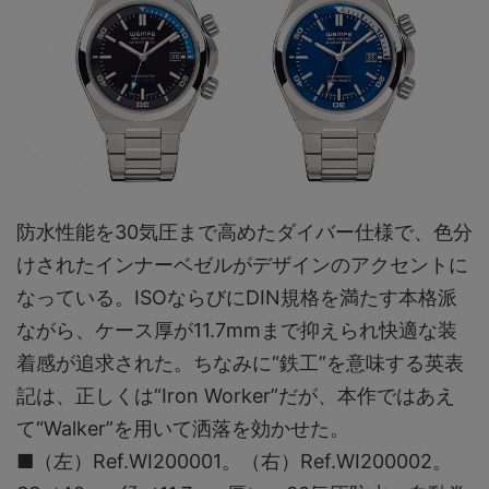
防水性能を30気圧まで高めたダイバー仕様で、色分
けされたインナーベゼルがデザインのアクセントに
なっている。ISOならびにDIN規格を満たす本格派
ながら、ケース厚が11.7mmまで抑えられ快適な装
着感が追求された。ちなみに“鉄工”を意味する英表
記は、正しくは“Iron Worker”だが、本作ではあえ
て“Walker”を用いて洒落を効かせた。
■（左）Ref.WI200001。（右）Ref.WI200002。