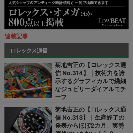
連載記事
ロレックス通信
菊地吉正の【ロレックス通
信 No.314】｜技術力を誇
示するグラフィカルで繊細
なジュビリーダイアルモチ
ーフ
菊地吉正の【ロレックス通
信 No.313】｜生産終了の
発表からほぼ2カ月。実勢