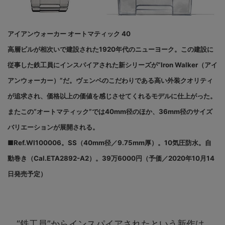
アイアンウォーカー オートマティック 40
高層ビルが相次いで建設された1920年代のニューヨーク。この建設に
従事した鉄工員にインスパイアされた新シリーズが“Iron Walker（アイ
アンウォーカー）”だ。ヴェンペのこだわりである高い外装クオリティ
が追求され、価格以上の価値を感じさせてくれるモデルに仕上がった。
またこの“オートマティック”では40mm径のほか、36mm径のサイズ
バリエーションが展開される。
■Ref.WI100006。SS（40mm径／9.75mm厚）。10気圧防水。自
動巻き（Cal.ETA2892-A2）。39万6000円（予価／2020年10月14
日発売予定）
“鉄工員”からインスパイアされたという新作は、