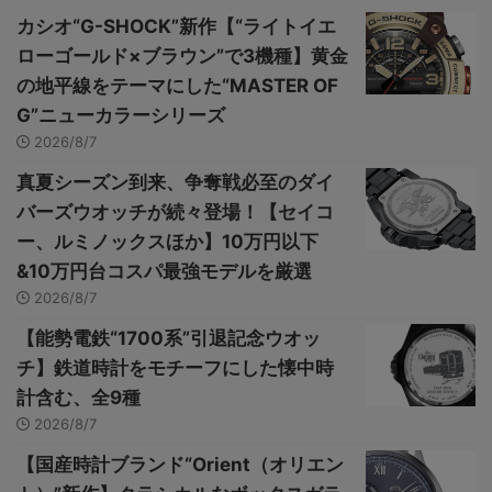
カシオ“G-SHOCK”新作【“ライトイエ
ローゴールド×ブラウン”で3機種】黄金
の地平線をテーマにした“MASTER OF
G”ニューカラーシリーズ
2026/8/7
真夏シーズン到来、争奪戦必至のダイ
バーズウオッチが続々登場！【セイコ
ー、ルミノックスほか】10万円以下
&10万円台コスパ最強モデルを厳選
2026/8/7
【能勢電鉄“1700系”引退記念ウオッ
チ】鉄道時計をモチーフにした懐中時
計含む、全9種
2026/8/7
【国産時計ブランド“Orient（オリエン