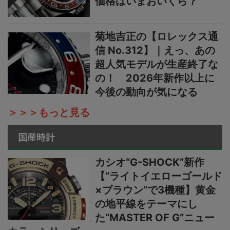
価格はいまおいくら？
菊地吉正の【ロレックス通
信 No.312】｜えっ、あの
超人気モデルが生産終了な
の！ 2026年新作以上に
今後の動向が気になる
＞＞＞もっと見る
国産時計
カシオ“G-SHOCK”新作
【“ライトイエローゴールド
×ブラウン”で3機種】黄金
の地平線をテーマにし
た“MASTER OF G”ニュー