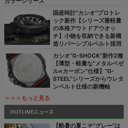
カラーシリーズ
国産時計“カシオ”プロトレ
ック新作【シリーズ最軽量
の本格アウトドアウオッ
チ】小物を収納できる新構
造リバーシブルベルト採用
カシオ“G-SHOCK”新作2種
【薄型・軽量な“メタルベゼ
ル×カーボン”仕様】“G-
STEEL”シリーズからウレタ
ンベルト仕様の新機軸
＞＞＞もっと見る
OUTLINEニュース
【酷暑の夏こそ“グレー”は