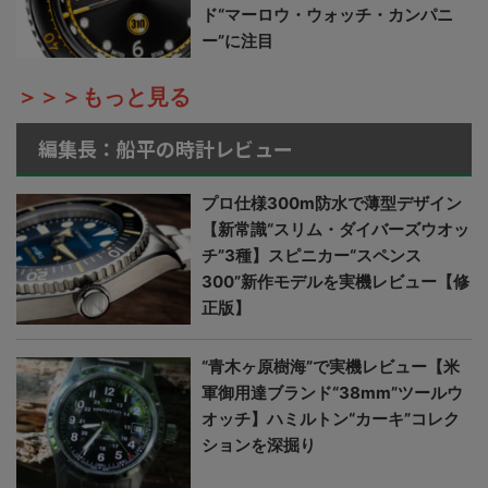
ド“マーロウ・ウォッチ・カンパニ
ー”に注目
＞＞＞もっと見る
編集長：船平の時計レビュー
プロ仕様300m防水で薄型デザイン
【新常識“スリム・ダイバーズウオッ
チ”3種】スピニカー“スペンス
300”新作モデルを実機レビュー【修
正版】
“青木ヶ原樹海”で実機レビュー【米
軍御用達ブランド“38mm”ツールウ
オッチ】ハミルトン“カーキ”コレク
ションを深掘り