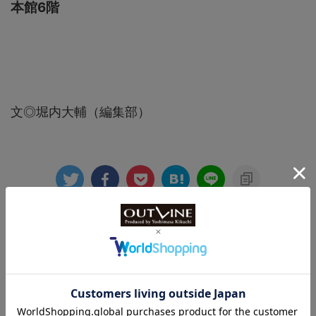
本館6階
文◎堀内大輔（編集部）
-
ドイツ時計
-
ドイツ時計
関連記事