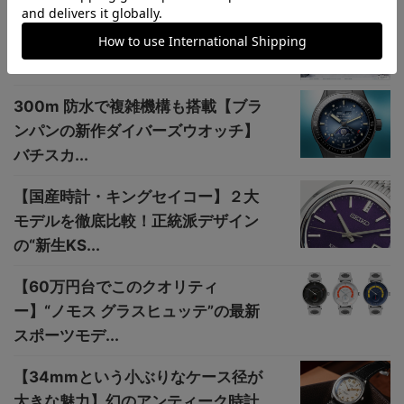
SEIKO が何と世界 4 位に！ 世界最
大の高級時計ECサイトが2021...
300m 防水で複雑機構も搭載【ブラ
ンパンの新作ダイバーズウオッチ】
バチスカ...
【国産時計・キングセイコー】２大
モデルを徹底比較！正統派デザイン
の“新生KS...
【60万円台でこのクオリティ
ー】“ノモス グラスヒュッテ”の最新
スポーツモデ...
【34mmという小ぶりなケース径が
大きな魅力】幻のアンティーク時計