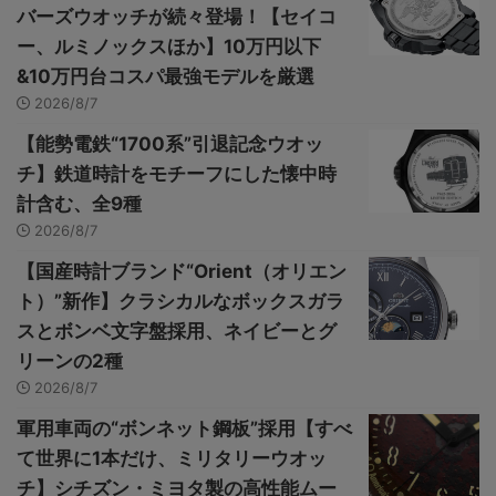
バーズウオッチが続々登場！【セイコ
ー、ルミノックスほか】10万円以下
&10万円台コスパ最強モデルを厳選
2026/8/7
【能勢電鉄“1700系”引退記念ウオッ
チ】鉄道時計をモチーフにした懐中時
計含む、全9種
2026/8/7
【国産時計ブランド“Orient（オリエン
ト）”新作】クラシカルなボックスガラ
スとボンベ文字盤採用、ネイビーとグ
リーンの2種
2026/8/7
軍用車両の“ボンネット鋼板”採用【すべ
て世界に1本だけ、ミリタリーウオッ
チ】シチズン・ミヨタ製の高性能ムー