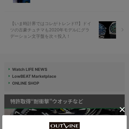
【いま時計界ではコレがトレンド!?】ドイ
ツの古豪チュチマも2020年モデルにグラ
デーション文字盤を次々投入！
Watch LIFE NEWS
LowBEAT Marketplace
ONLINE SHOP
特許取得“耐衝撃”ウオッチなど