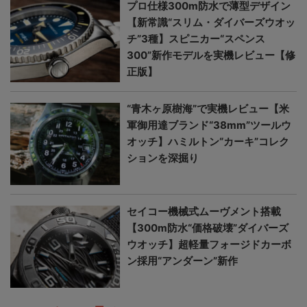
プロ仕様300m防水で薄型デザイン
【新常識“スリム・ダイバーズウオッ
チ”3種】スピニカー“スペンス
300”新作モデルを実機レビュー【修
正版】
“青木ヶ原樹海”で実機レビュー【米
軍御用達ブランド“38mm”ツールウ
オッチ】ハミルトン“カーキ”コレク
ションを深掘り
セイコー機械式ムーヴメント搭載
【300m防水“価格破壊”ダイバーズ
ウオッチ】超軽量フォージドカーボ
ン採用“アンダーン”新作