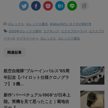
-
ロレックス
,
ロレックス通信
,
＠kikuchiのいまどきの時計考
-
2020年ロレックス新作
,
エアキング
,
エクスプローラーI
,
エクスプロ
ーラーII
,
サブマリーナー
,
ロレックス
,
ロレックス通信
関連記事
航空自衛隊“ブルーインパルス”65周
年記念【パイロット仕様クロノグラ
フ】３機...
新作“パーペチュアル1908”が日本上
陸。実機を見て思ったこと｜菊地吉
正の【...