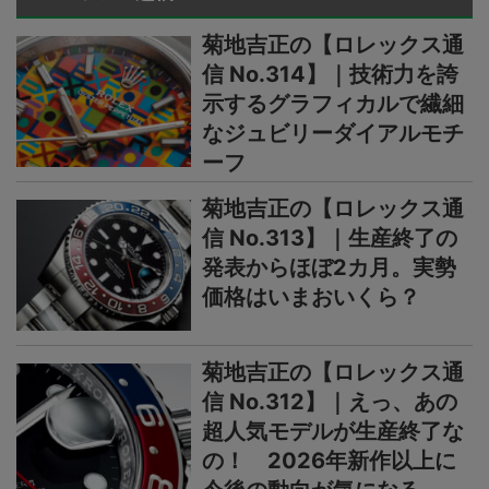
菊地吉正の【ロレックス通
信 No.314】｜技術力を誇
示するグラフィカルで繊細
なジュビリーダイアルモチ
ーフ
菊地吉正の【ロレックス通
信 No.313】｜生産終了の
発表からほぼ2カ月。実勢
価格はいまおいくら？
菊地吉正の【ロレックス通
信 No.312】｜えっ、あの
超人気モデルが生産終了な
の！ 2026年新作以上に