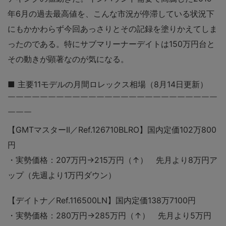
年6月の過去最高値を、こんな市況が停滞している状況下
にもかかわらず今回あっさりとその記録を塗りかえてしま
ったのである。特にサブマリーナーデイトは150万円台と
その動きが顕著なのが気になる。
■ 主要11モデルの月間ロレックス相場（8月14日更新）
￣￣￣￣￣￣￣￣￣￣￣￣￣￣￣￣￣￣￣￣￣￣￣￣￣￣
￣￣￣
【GMTマスターII／Ref.126710BLRO】国内定価102万800
円
・実勢価格：207万円→215万円（↑） 先月より8万円ア
ップ（先週より1万円ダウン）
【デイトナ／Ref.116500LN】国内定価138万7100円
・実勢価格：280万円→285万円（↑） 先月より5万円