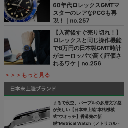
60年代ロレックスGMTマ
スターのレアなPCGも再
現！｜no.257
【入荷後すぐ売り切れ！】
ロレックスと同じ操作機能
で8万円の日本製GMT時計
がヨーロッパで高く評価さ
れるワケ｜no.256
＞＞＞もっと見る
日本未上陸ブランド
まるで夜空、パープルの多層文字盤
が美しい【日本未上陸“本格機械
式”ウオッチ】香港発の新
鋭“Metrical Watch（メトリカル・