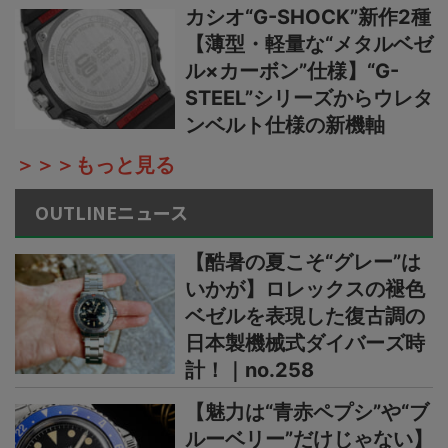
カシオ“G-SHOCK”新作2種
【薄型・軽量な“メタルベゼ
ル×カーボン”仕様】“G-
STEEL”シリーズからウレタ
ンベルト仕様の新機軸
＞＞＞もっと見る
OUTLINEニュース
【酷暑の夏こそ“グレー”は
いかが】ロレックスの褪色
ベゼルを表現した復古調の
日本製機械式ダイバーズ時
計！｜no.258
【魅力は“青赤ペプシ”や“ブ
ルーベリー”だけじゃない】