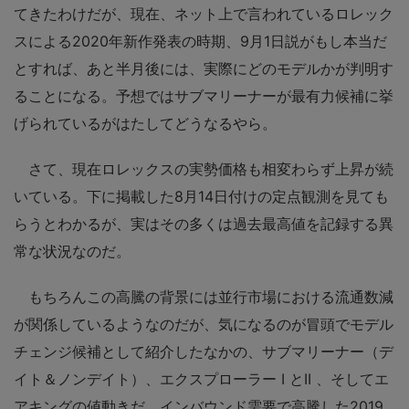
てきたわけだが、現在、ネット上で言われているロレック
スによる2020年新作発表の時期、9月1日説がもし本当だ
とすれば、あと半月後には、実際にどのモデルかが判明す
ることになる。予想ではサブマリーナーが最有力候補に挙
げられているがはたしてどうなるやら。
さて、現在ロレックスの実勢価格も相変わらず上昇が続
いている。下に掲載した8月14日付けの定点観測を見ても
らうとわかるが、実はその多くは過去最高値を記録する異
常な状況なのだ。
もちろんこの高騰の背景には並行市場における流通数減
が関係しているようなのだが、気になるのが冒頭でモデル
チェンジ候補として紹介したなかの、サブマリーナー（デ
イト＆ノンデイト）、エクスプローラー I とII 、そしてエ
アキングの値動きだ。インバウンド需要で高騰した2019