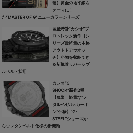
種】黄金の地平線を
テーマにし
た“MASTER OF G”ニューカラーシリーズ
国産時計“カシオ”プ
ロトレック新作【シ
リーズ最軽量の本格
アウトドアウオッ
チ】小物を収納でき
る新構造リバーシブ
ルベルト採用
カシオ“G-
SHOCK”新作2種
【薄型・軽量な“メ
タルベゼル×カーボ
ン”仕様】“G-
STEEL”シリーズか
らウレタンベルト仕様の新機軸