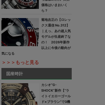
価格はいまおいく
ら？
菊地吉正の【ロレッ
クス通信 No.312】
｜えっ、あの超人気
モデルが生産終了な
の！ 2026年新作
以上に今後の動向が
気になる
＞＞＞もっと見る
国産時計
カシオ“G-
SHOCK”新作【“ラ
イトイエローゴール
ド×ブラウン”で3機