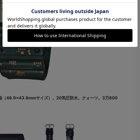
×樹脂（48.9×43.8mmサイズ）。20気圧防水。クォーツ。3万800