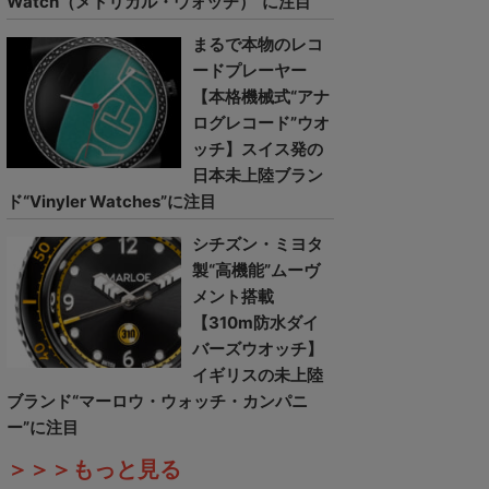
Watch（メトリカル・ウォッチ）”に注目
まるで本物のレコ
ードプレーヤー
【本格機械式“アナ
ログレコード”ウオ
ッチ】スイス発の
日本未上陸ブラン
ド“Vinyler Watches”に注目
シチズン・ミヨタ
製“高機能”ムーヴ
メント搭載
【310m防水ダイ
バーズウオッチ】
イギリスの未上陸
ブランド“マーロウ・ウォッチ・カンパニ
ー”に注目
＞＞＞もっと見る