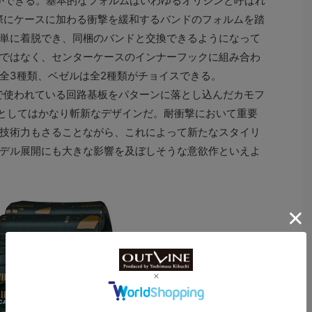
ができる。基本的なフォルムはいわゆるオリジンと呼ばれ
た際にケースに加わる衝撃を緩和するバンドのフォルムを踏
単に着脱でき、同梱のバンドと交換できるようになって
ではなく、センターケースのインナーフックに組み合わ
全3種類、ベゼルは全2種類がチョイスできる。
で使われている回路基板をパターンに落とし込んだカモフ
CKとしてはかなり斬新なデザインだ。耐衝撃において重要
技術力もさることながら、これによって新たなスタイリ
デル展開にも大きな影響を及ぼしそうな意欲作といえよ