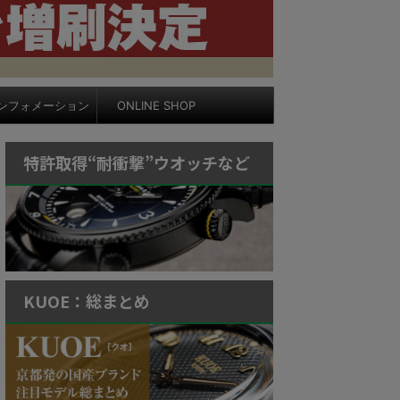
ンフォメーション
ONLINE SHOP
特許取得“耐衝撃”ウオッチなど
KUOE：総まとめ