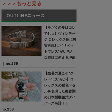
＞＞＞もっと見る
OUTLINEニュース
【汗だくの夏はコレ
でしょ】ヴィンテー
ジ ロレックス用に忠
実再現した“リベッ
トブレス”がいろん
な時計に使える理由
｜ no.259
【酷暑の夏こそ“グ
レー”はいかが】ロ
レックスの褪色ベゼ
ルを表現した復古調
の日本製機械式ダイ
バーズ時計！｜
no.258