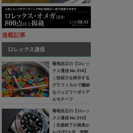
連載記事
ロレックス通信
菊地吉正の【ロレッ
クス通信 No.314】
｜技術力を誇示する
グラフィカルで繊細
なジュビリーダイア
ルモチーフ
菊地吉正の【ロレッ
クス通信 No.313】
｜生産終了の発表か
らほぼ2カ月。実勢