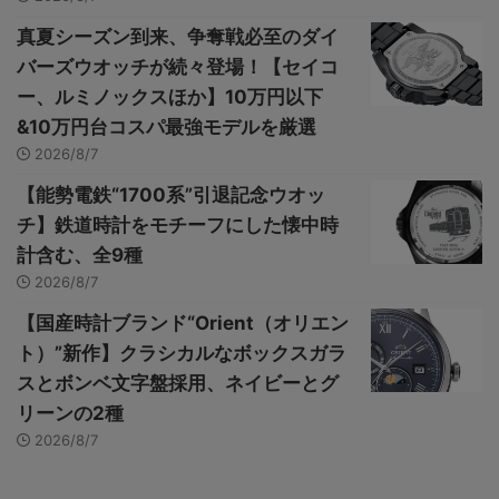
真夏シーズン到来、争奪戦必至のダイ
バーズウオッチが続々登場！【セイコ
ー、ルミノックスほか】10万円以下
&10万円台コスパ最強モデルを厳選
2026/8/7
【能勢電鉄“1700系”引退記念ウオッ
チ】鉄道時計をモチーフにした懐中時
計含む、全9種
2026/8/7
【国産時計ブランド“Orient（オリエン
ト）”新作】クラシカルなボックスガラ
スとボンベ文字盤採用、ネイビーとグ
リーンの2種
2026/8/7