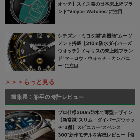
オッチ】スイス発の日本未上陸ブラ
ンド“Vinyler Watches”に注目
シチズン・ミヨタ製“高機能”ムーヴ
メント搭載【310m防水ダイバーズ
ウオッチ】イギリスの未上陸ブラン
ド“マーロウ・ウォッチ・カンパニ
ー”に注目
＞＞＞もっと見る
編集長：船平の時計レビュー
プロ仕様300m防水で薄型デザイン
【新常識“スリム・ダイバーズウオッ
チ”3種】スピニカー“スペンス
300”新作モデルを実機レビュー【修