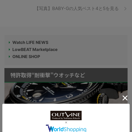
【写真】BABY-Gの人気ベスト4と5を見る
Watch LIFE NEWS
LowBEAT Marketplace
ONLINE SHOP
特許取得“耐衝撃”ウオッチなど
KUOE：総まとめ