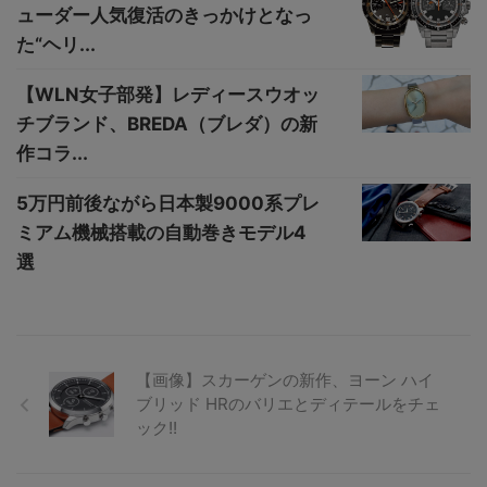
ューダー人気復活のきっかけとなっ
た“ヘリ...
【WLN女子部発】レディースウオッ
チブランド、BREDA（ブレダ）の新
作コラ...
5万円前後ながら日本製9000系プレ
ミアム機械搭載の自動巻きモデル4
選
【画像】スカーゲンの新作、ヨーン ハイ
ブリッド HRのバリエとディテールをチェ
ック!!