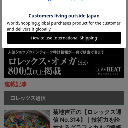
連載記事
ロレックス通信
菊地吉正の【ロレックス通
信 No.314】｜技術力を誇
示するグラフィカルで繊細