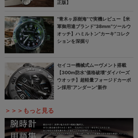
正版】
“青木ヶ原樹海”で実機レビュー【米
軍御用達ブランド“38mm”ツールウ
オッチ】ハミルトン“カーキ”コレク
ションを深掘り
セイコー機械式ムーヴメント搭載
【300m防水“価格破壊”ダイバーズ
ウオッチ】超軽量フォージドカーボ
ン採用“アンダーン”新作
＞＞＞もっと見る