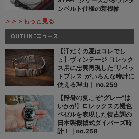
STEEL”シリーズからウレタ
ンベルト仕様の新機軸
＞＞＞もっと見る
OUTLINEニュース
【汗だくの夏はコレでし
ょ】ヴィンテージ ロレック
ス用に忠実再現した“リベッ
トブレス”がいろんな時計に
使える理由｜ no.259
【酷暑の夏こそ“グレー”は
いかが】ロレックスの褪色
ベゼルを表現した復古調の
日本製機械式ダイバーズ時
計！｜no.258