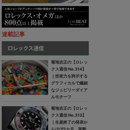
連載記事
ロレックス通信
菊地吉正の【ロレッ
クス通信 No.314】
｜技術力を誇示する
グラフィカルで繊細
なジュビリーダイア
ルモチーフ
菊地吉正の【ロレッ
クス通信 No.313】
｜生産終了の発表か
らほぼ2カ月。実勢