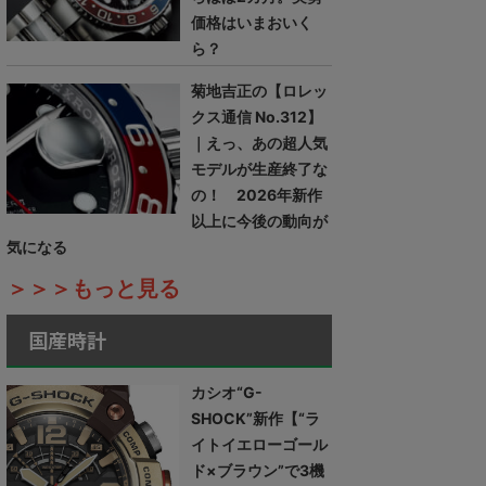
価格はいまおいく
ら？
菊地吉正の【ロレッ
クス通信 No.312】
｜えっ、あの超人気
モデルが生産終了な
の！ 2026年新作
以上に今後の動向が
気になる
＞＞＞もっと見る
国産時計
カシオ“G-
SHOCK”新作【“ラ
イトイエローゴール
ド×ブラウン”で3機