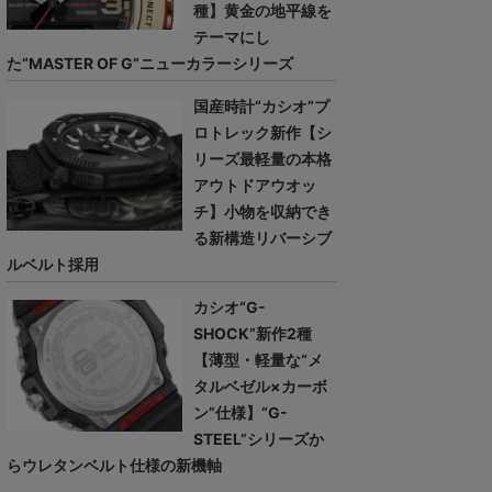
種】黄金の地平線を
テーマにし
た“MASTER OF G”ニューカラーシリーズ
国産時計“カシオ”プ
ロトレック新作【シ
リーズ最軽量の本格
アウトドアウオッ
チ】小物を収納でき
る新構造リバーシブ
ルベルト採用
カシオ“G-
SHOCK”新作2種
【薄型・軽量な“メ
タルベゼル×カーボ
ン”仕様】“G-
STEEL”シリーズか
らウレタンベルト仕様の新機軸