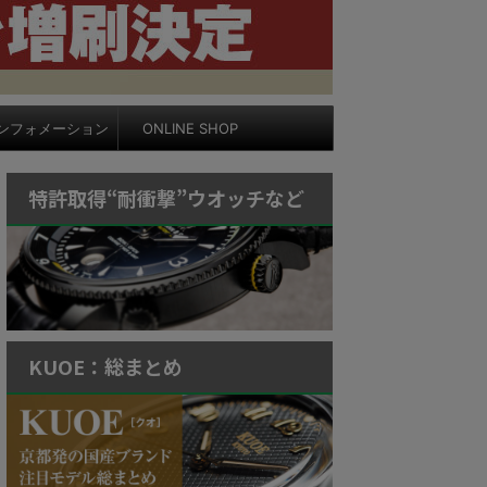
ンフォメーション
ONLINE SHOP
特許取得“耐衝撃”ウオッチなど
KUOE：総まとめ