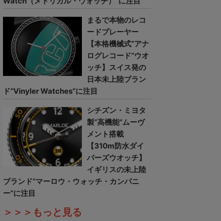
Watch（メトリカル・ウォッチ）”に注目
まるで本物のレコ
ードプレーヤー
【本格機械式“アナ
ログレコード”ウオ
ッチ】スイス発の
日本未上陸ブラン
ド“Vinyler Watches”に注目
シチズン・ミヨタ
製“高機能”ムーヴ
メント搭載
【310m防水ダイ
バーズウオッチ】
イギリスの未上陸
ブランド“マーロウ・ウォッチ・カンパニ
ー”に注目
＞＞＞もっと見る