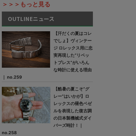
＞＞＞もっと見る
OUTLINEニュース
【汗だくの夏はコレ
でしょ】ヴィンテー
ジ ロレックス用に忠
実再現した“リベッ
トブレス”がいろん
な時計に使える理由
｜ no.259
【酷暑の夏こそ“グ
レー”はいかが】ロ
レックスの褪色ベゼ
ルを表現した復古調
の日本製機械式ダイ
バーズ時計！｜
no.258