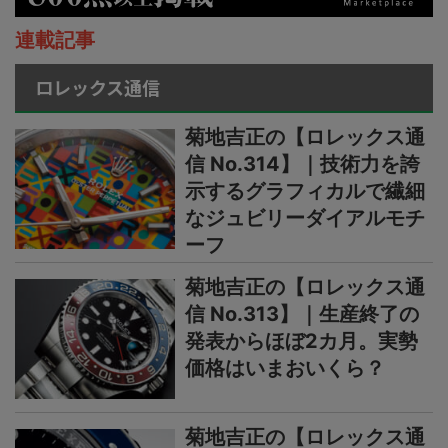
連載記事
ロレックス通信
菊地吉正の【ロレックス通
信 No.314】｜技術力を誇
示するグラフィカルで繊細
なジュビリーダイアルモチ
ーフ
菊地吉正の【ロレックス通
信 No.313】｜生産終了の
発表からほぼ2カ月。実勢
価格はいまおいくら？
菊地吉正の【ロレックス通