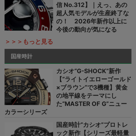
信 No.312】｜えっ、あの
超人気モデルが生産終了な
の！ 2026年新作以上に
今後の動向が気になる
＞＞＞もっと見る
国産時計
カシオ“G-SHOCK”新作
【“ライトイエローゴールド
×ブラウン”で3機種】黄金
の地平線をテーマにし
た“MASTER OF G”ニュー
カラーシリーズ
国産時計“カシオ”プロトレ
ック新作【シリーズ最軽量