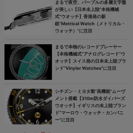
まるで夜空、パープルの多層文字盤
が美しい【日本未上陸“本格機械
式”ウオッチ】香港発の新
鋭“Metrical Watch（メトリカル・
ウォッチ）”に注目
まるで本物のレコードプレーヤー
【本格機械式“アナログレコード”ウ
オッチ】スイス発の日本未上陸ブラ
ンド“Vinyler Watches”に注目
シチズン・ミヨタ製“高機能”ムーヴ
メント搭載【310m防水ダイバーズ
ウオッチ】イギリスの未上陸ブラン
ド“マーロウ・ウォッチ・カンパニ
ー”に注目