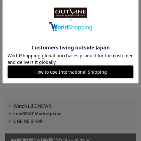
【大人なミリタリーテイストがカッコイ
イ】“NAVAL WATCH produced by LOWE
RCASE”の“アーバンリサーチ”別注モデル
第2弾が登場！
【写真】ポルシェ・デザインの傑作3モデ
ルの写真をチェック！
Watch LIFE NEWS
LowBEAT Marketplace
ONLINE SHOP
特許取得“耐衝撃”ウオッチなど