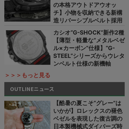
の本格アウトドアウオッ
チ】小物を収納できる新構
造リバーシブルベルト採用
カシオ“G-SHOCK”新作2種
【薄型・軽量な“メタルベゼ
ル×カーボン”仕様】“G-
STEEL”シリーズからウレタ
ンベルト仕様の新機軸
＞＞＞もっと見る
OUTLINEニュース
【酷暑の夏こそ“グレー”は
いかが】ロレックスの褪色
ベゼルを表現した復古調の
日本製機械式ダイバーズ時