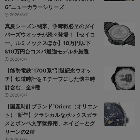
G”ニューカラーシリーズ
2026/8/7
真夏シーズン到来、争奪戦必至のダイ
バーズウオッチが続々登場！【セイコ
ー、ルミノックスほか】10万円以下
&10万円台コスパ最強モデルを厳選
2026/8/7
【能勢電鉄“1700系”引退記念ウオッ
チ】鉄道時計をモチーフにした懐中時
計含む、全9種
2026/8/7
【国産時計ブランド“Orient（オリエン
ト）”新作】クラシカルなボックスガラ
スとボンベ文字盤採用、ネイビーとグ
リーンの2種
2026/8/7