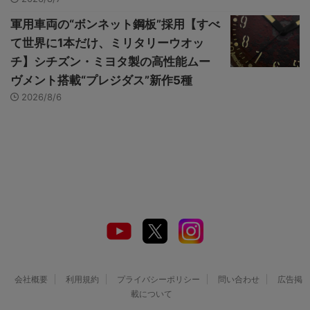
軍用車両の“ボンネット鋼板”採用【すべ
て世界に1本だけ、ミリタリーウオッ
チ】シチズン・ミヨタ製の高性能ムー
ヴメント搭載“プレジダス”新作5種
2026/8/6
会社概要
利用規約
プライバシーポリシー
問い合わせ
広告掲
載について