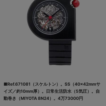
■Ref.671081（スケルトン）。SS（40×42mmサ
イズ／約10mm厚）。日常生活防水（5気圧）。自
動巻き（MIYOTA 8N24）。4万73000円