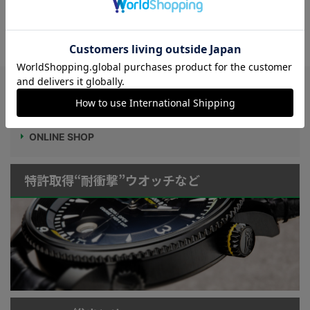
で!?】フランスの名門“LIP（リップ）”が、
新作を加えて再始動!
Watch LIFE NEWS
LowBEAT Marketplace
ONLINE SHOP
特許取得“耐衝撃”ウオッチなど