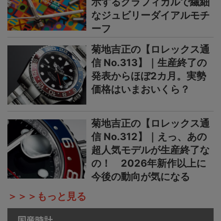
示するグラフィカルで繊細
なジュビリーダイアルモチ
ーフ
菊地吉正の【ロレックス通
信 No.313】｜生産終了の
発表からほぼ2カ月。実勢
価格はいまおいくら？
菊地吉正の【ロレックス通
信 No.312】｜えっ、あの
超人気モデルが生産終了な
の！ 2026年新作以上に
今後の動向が気になる
＞＞＞もっと見る
国産時計