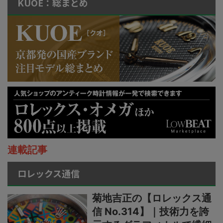
KUOE：総まとめ
連載記事
ロレックス通信
菊地吉正の【ロレックス通
信 No.314】｜技術力を誇