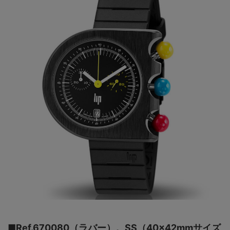
■Ref.670080（ラバー）。SS（40×42mmサイズ