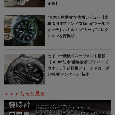
正版】
“青木ヶ原樹海”で実機レビュー【米
軍御用達ブランド“38mm”ツールウ
オッチ】ハミルトン“カーキ”コレク
ションを深掘り
セイコー機械式ムーヴメント搭載
【300m防水“価格破壊”ダイバーズ
ウオッチ】超軽量フォージドカーボ
ン採用“アンダーン”新作
＞＞＞もっと見る