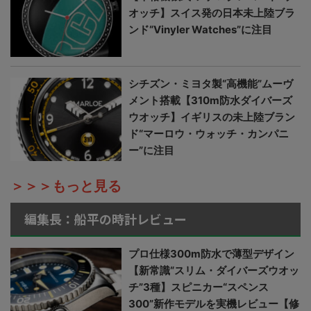
オッチ】スイス発の日本未上陸ブラ
ンド“Vinyler Watches”に注目
シチズン・ミヨタ製“高機能”ムーヴ
メント搭載【310m防水ダイバーズ
ウオッチ】イギリスの未上陸ブラン
ド“マーロウ・ウォッチ・カンパニ
ー”に注目
＞＞＞もっと見る
編集長：船平の時計レビュー
プロ仕様300m防水で薄型デザイン
【新常識“スリム・ダイバーズウオッ
チ”3種】スピニカー“スペンス
300”新作モデルを実機レビュー【修