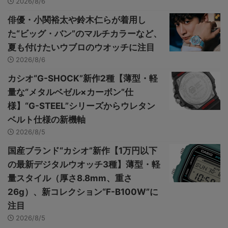
2026/8/6
俳優・小関裕太や鈴木仁らが着用し
た“ビッグ・バン”のマルチカラーなど、
夏も付けたいウブロのウオッチに注目
2026/8/6
カシオ“G-SHOCK”新作2種【薄型・軽
量な“メタルベゼル×カーボン”仕
様】“G-STEEL”シリーズからウレタン
ベルト仕様の新機軸
2026/8/5
国産ブランド“カシオ”新作【1万円以下
の最新デジタルウオッチ3種】薄型・軽
量スタイル（厚さ8.8mm、重さ
26g）、新コレクション“F-B100W”に
注目
2026/8/5