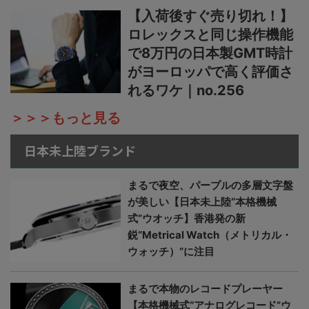
【入荷後すぐ売り切れ！】
ロレックスと同じ操作機能
で8万円の日本製GMT時計
がヨーロッパで高く評価さ
れるワケ｜no.256
＞＞＞もっと見る
日本未上陸ブランド
まるで夜空、パープルの多層文字盤
が美しい【日本未上陸“本格機械
式”ウオッチ】香港発の新
鋭“Metrical Watch（メトリカル・
ウォッチ）”に注目
まるで本物のレコードプレーヤー
【本格機械式“アナログレコード”ウ