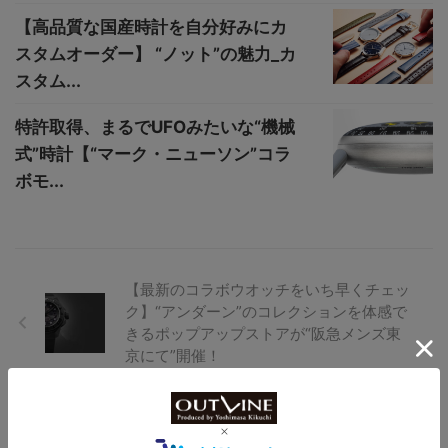
【高品質な国産時計を自分好みにカ
スタムオーダー】 “ノット”の魅力_カ
スタム...
特許取得、まるでUFOみたいな“機械
式”時計【“マーク・ニューソン”コラ
ボモ...
【最新のコラボウオッチをいち早くチェッ
ク】“アンダーン”のコレクションを体感で
きるポップアップストアが“阪急メンズ東
京にて”開催！
【巨匠の名作から、大統領の愛用時計ま