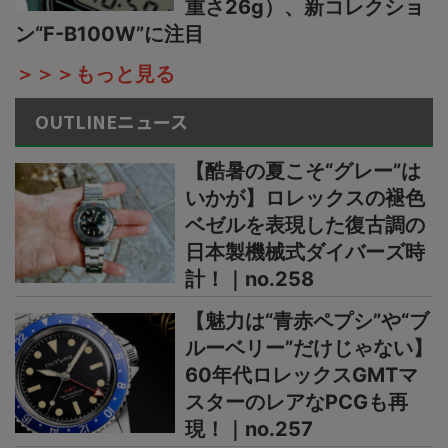
重さ26g）、新コレクショ
ン“F-B100W”に注目
＞＞＞もっと見る
OUTLINEニュース
【酷暑の夏こそ“グレー”は
いかが】ロレックスの褪色
ベゼルを表現した復古調の
日本製機械式ダイバーズ時
計！｜no.258
【魅力は“青赤ペプシ”や“ブ
ルーベリー”だけじゃない】
60年代ロレックスGMTマ
スターのレアなPCGも再
現！｜no.257