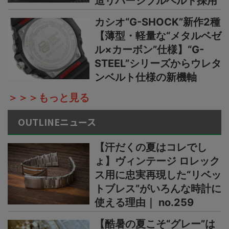
造リバーシブルベルト採用
カシオ“G-SHOCK”新作2種
【薄型・軽量な“メタルベゼ
ル×カーボン”仕様】“G-
STEEL”シリーズからウレタ
ンベルト仕様の新機軸
＞＞＞もっと見る
OUTLINEニュース
【汗だくの夏はコレでし
ょ】ヴィンテージ ロレック
ス用に忠実再現した“リベッ
トブレス”がいろんな時計に
使える理由｜ no.259
【酷暑の夏こそ“グレー”は