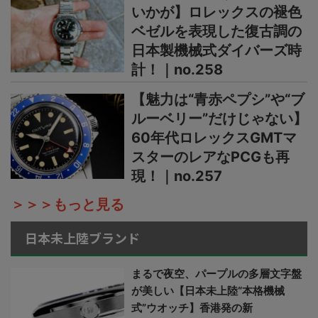
いかが】ロレックスの褪色
ベゼルを表現した復古調の
日本製機械式ダイバーズ時
計！｜no.258
【魅力は“青赤ペプシ”や“ブ
ルーベリー”だけじゃない】
60年代ロレックスGMTマ
スターのレアなPCGも再
現！｜no.257
＞＞＞もっと見る
日本未上陸ブランド
まるで夜空、パープルの多層文字盤
が美しい【日本未上陸“本格機械
式”ウオッチ】香港発の新