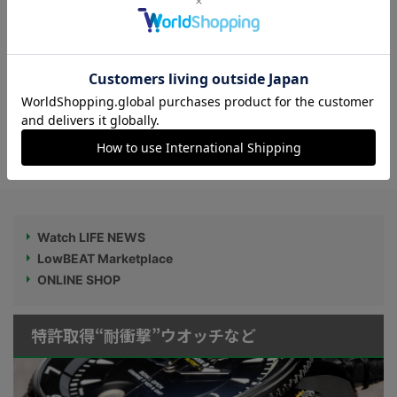
チ”4選
［早割3万円台から］ラダーブレスが他に
ない魅力。イギリス軍採用の傑作航空時計
を再現した最新作【OUTLINEニュース｜n
o.31】
Watch LIFE NEWS
LowBEAT Marketplace
ONLINE SHOP
特許取得“耐衝撃”ウオッチなど