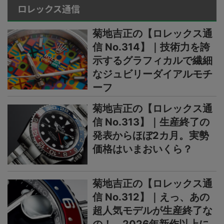
ロレックス通信
菊地吉正の【ロレックス通
信 No.314】｜技術力を誇
示するグラフィカルで繊細
なジュビリーダイアルモチ
ーフ
菊地吉正の【ロレックス通
信 No.313】｜生産終了の
発表からほぼ2カ月。実勢
価格はいまおいくら？
菊地吉正の【ロレックス通
信 No.312】｜えっ、あの
超人気モデルが生産終了な