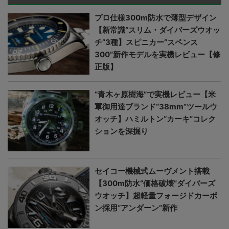
プロ仕様300m防水で薄型デザイン
【新常識“スリム・ダイバーズウオッ
チ”3種】スピニカー“スペンス
300”新作モデルを実機レビュー【修
正版】
“青木ヶ原樹海”で実機レビュー【米
軍御用達ブランド“38mm”ツールウ
オッチ】ハミルトン“カーキ”コレク
ションを深掘り
セイコー機械式ムーヴメント搭載
【300m防水“価格破壊”ダイバーズ
ウオッチ】超軽量フォージドカーボ
ン採用“アンダーン”新作