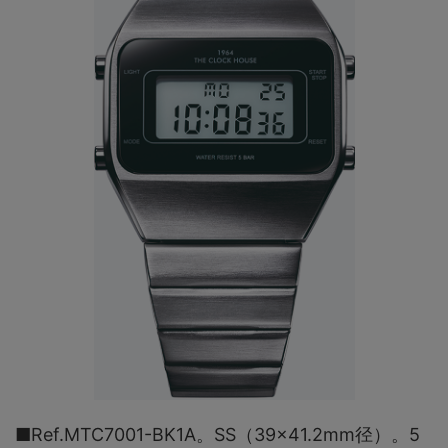
■Ref.MTC7001-BK1A。SS（39×41.2mm径）。5