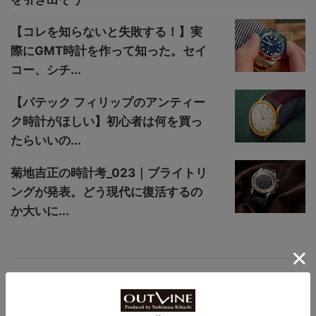
【コレを知らないと失敗する！】実
際にGMT時計を作って知った。セイ
コー、シチ...
【パテック フィリップのアンティー
ク時計がほしい】初心者は何を買っ
たらいいの...
菊地吉正の時計考_023｜ブライトリ
ングが発表。どう現代に復活するの
か大いに...
【1000m防水の怪物も射程圏内!?】10万
円〜20万円台の“最強ダイバーズウオッ