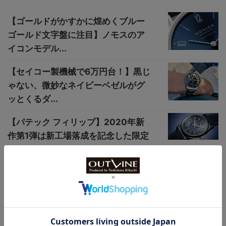
【ゴールドがかすかに煌めくブルー
ゴールド文字盤に注目】ノモスのア
イコンモデル...
【セイコー製機械で6万円台！】黒じ
ゃない、微妙なネイビーベゼルがグ
ッとくるダ...
【パテック フィリップ】2020年新
作第1弾は新工場落成を記念した限定
カラト...
【この見た目で10万円以下、北欧フ
ィンランドの本格時計】 新
鋭“Galvin...
日本初上陸、チタン仕様“GMT”ウオ