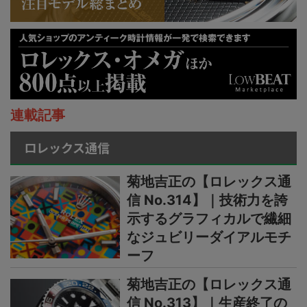
連載記事
ロレックス通信
菊地吉正の【ロレックス通
信 No.314】｜技術力を誇
示するグラフィカルで繊細
なジュビリーダイアルモチ
ーフ
菊地吉正の【ロレックス通
信 No.313】｜生産終了の