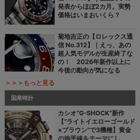
発表からほぼ2カ月。実勢
価格はいまおいくら？
菊地吉正の【ロレックス通
信 No.312】｜えっ、あの
超人気モデルが生産終了な
の！ 2026年新作以上に
今後の動向が気になる
＞＞＞もっと見る
国産時計
カシオ“G-SHOCK”新作
【“ライトイエローゴールド
×ブラウン”で3機種】黄金
の地平線をテーマにし