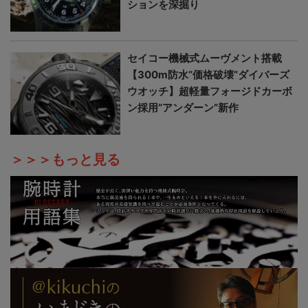
ションを深掘り
セイコー機械式ムーヴメント搭載
【300m防水“価格破壊”ダイバーズ
ウオッチ】超軽量フォージドカーボ
ン採用“アンダーン”新作
＞＞＞もっと見る