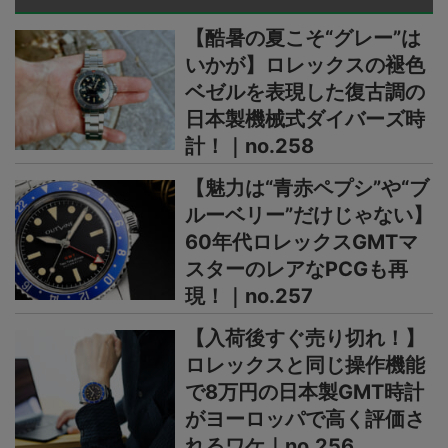
【酷暑の夏こそ“グレー”は
いかが】ロレックスの褪色
ベゼルを表現した復古調の
日本製機械式ダイバーズ時
計！｜no.258
【魅力は“青赤ペプシ”や“ブ
ルーベリー”だけじゃない】
60年代ロレックスGMTマ
スターのレアなPCGも再
現！｜no.257
【入荷後すぐ売り切れ！】
ロレックスと同じ操作機能
で8万円の日本製GMT時計
がヨーロッパで高く評価さ
れるワケ｜no.256