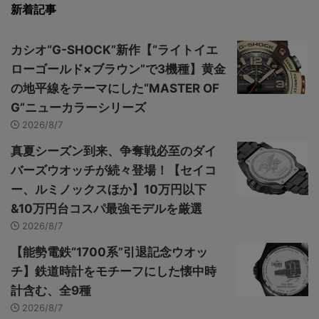
新着記事
カシオ“G-SHOCK”新作【“ライトイエ
ローゴールド×ブラウン”で3機種】黄金
の地平線をテーマにした“MASTER OF
G”ニューカラーシリーズ
2026/8/7
真夏シーズン到来、争奪戦必至のダイ
バーズウオッチが続々登場！【セイコ
ー、ルミノックスほか】10万円以下
&10万円台コスパ最強モデルを厳選
2026/8/7
【能勢電鉄“1700系”引退記念ウオッ
チ】鉄道時計をモチーフにした懐中時
計含む、全9種
2026/8/7