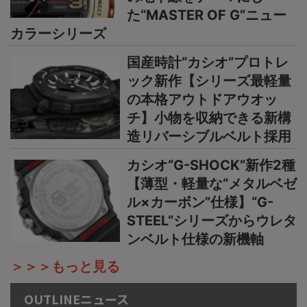
た“MASTER OF G”ニュー
カラーシリーズ
国産時計“カシオ”プロトレ
ック新作【シリーズ最軽量
の本格アウトドアウオッ
チ】小物を収納できる新構
造リバーシブルベルト採用
カシオ“G-SHOCK”新作2種
【薄型・軽量な“メタルベゼ
ル×カーボン”仕様】“G-
STEEL”シリーズからウレタ
ンベルト仕様の新機軸
＞＞＞もっと見る
OUTLINEニュース