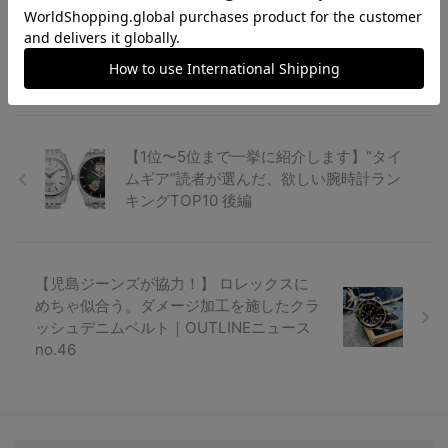
ッチ【イギリス発マイクロブランド
から2種...
【1位〜5位まで一挙に紹介します】“タイ
ムギア”読者が選んだ、欲しい腕時計ラン
キングTOP10 後編
【児島ジーンズが協力！】 ロレックスに
めちゃ似合う。ダメージ加工を施したクラ
ッシュデニムベルト｜OUTLINEニュース
no.46