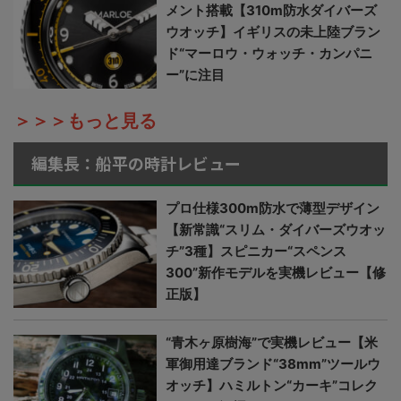
メント搭載【310m防水ダイバーズ
ウオッチ】イギリスの未上陸ブラン
ド“マーロウ・ウォッチ・カンパニ
ー”に注目
＞＞＞もっと見る
編集長：船平の時計レビュー
プロ仕様300m防水で薄型デザイン
【新常識“スリム・ダイバーズウオッ
チ”3種】スピニカー“スペンス
300”新作モデルを実機レビュー【修
正版】
“青木ヶ原樹海”で実機レビュー【米
軍御用達ブランド“38mm”ツールウ
オッチ】ハミルトン“カーキ”コレク