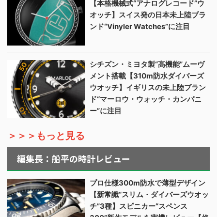
【本格機械式“アナログレコード”ウ
オッチ】スイス発の日本未上陸ブラ
ンド“Vinyler Watches”に注目
シチズン・ミヨタ製“高機能”ムーヴ
メント搭載【310m防水ダイバーズ
ウオッチ】イギリスの未上陸ブラン
ド“マーロウ・ウォッチ・カンパニ
ー”に注目
＞＞＞もっと見る
編集長：船平の時計レビュー
プロ仕様300m防水で薄型デザイン
【新常識“スリム・ダイバーズウオッ
チ”3種】スピニカー“スペンス