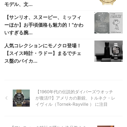
モデル、文...
【サンリオ、スヌーピー、ミッフィ
ーほか】お手頃価格も魅力的！“かわ
いすぎる腕...
人気コレクションにモノクロ登場！
【スイス時計・ラドー】まるでチェ
ス盤のバイカ...
【1960年代の伝説的ダイバーズウオッチ
が復活!?】アメリカの新鋭、トルネク・レ
イヴィル（Tornek-Rayville ） に注目