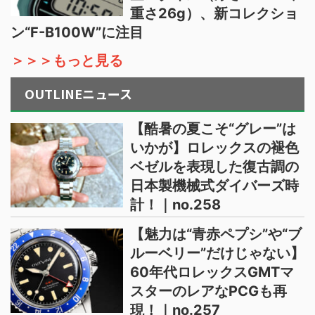
重さ26g）、新コレクショ
ン“F-B100W”に注目
＞＞＞もっと見る
OUTLINEニュース
【酷暑の夏こそ“グレー”は
いかが】ロレックスの褪色
ベゼルを表現した復古調の
日本製機械式ダイバーズ時
計！｜no.258
【魅力は“青赤ペプシ”や“ブ
ルーベリー”だけじゃない】
60年代ロレックスGMTマ
スターのレアなPCGも再
現！｜no.257