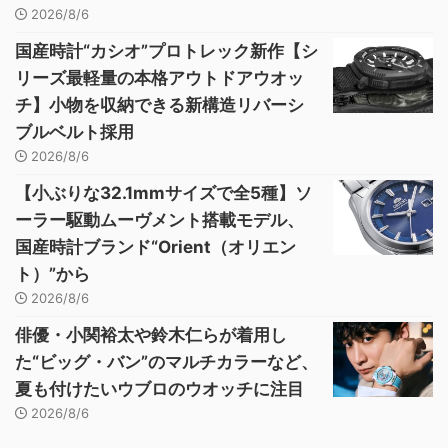
2026/8/6
国産時計“カシオ”プロトレック新作【シ
リーズ最軽量の本格アウトドアウオッ
チ】小物を収納できる新構造リバーシ
ブルベルト採用
2026/8/6
【小ぶりな32.1mmサイズで全5種】ソ
ーラー駆動ムーヴメント搭載モデル、
国産時計ブランド“Orient（オリエン
ト）”から
2026/8/6
俳優・小関裕太や鈴木仁らが着用し
た“ビッグ・バン”のマルチカラーなど、
夏も付けたいウブロのウオッチに注目
2026/8/6