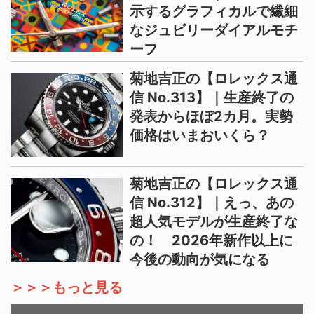
示するグラフィカルで繊細
なジュビリーダイアルモチ
ーフ
菊地吉正の【ロレックス通
信 No.313】｜生産終了の
発表からほぼ2カ月。実勢
価格はいまおいくら？
菊地吉正の【ロレックス通
信 No.312】｜えっ、あの
超人気モデルが生産終了な
の！ 2026年新作以上に
今後の動向が気になる
＞＞＞もっと見る