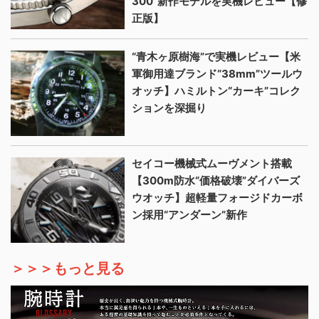
300”新作モデルを実機レビュー【修
正版】
“青木ヶ原樹海”で実機レビュー【米
軍御用達ブランド“38mm”ツールウ
オッチ】ハミルトン“カーキ”コレク
ションを深掘り
セイコー機械式ムーヴメント搭載
【300m防水“価格破壊”ダイバーズ
ウオッチ】超軽量フォージドカーボ
ン採用“アンダーン”新作
＞＞＞もっと見る