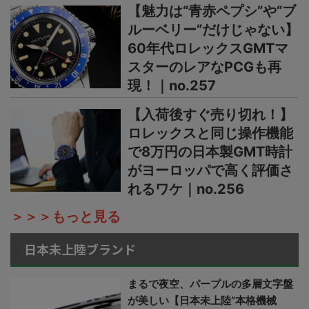
【魅力は“青赤ペプシ”や“ブ
ルーベリー”だけじゃない】
60年代ロレックスGMTマ
スターのレアなPCGも再
現！｜no.257
【入荷後すぐ売り切れ！】
ロレックスと同じ操作機能
で8万円の日本製GMT時計
がヨーロッパで高く評価さ
れるワケ｜no.256
＞＞＞もっと見る
日本未上陸ブランド
まるで夜空、パープルの多層文字盤
が美しい【日本未上陸“本格機械