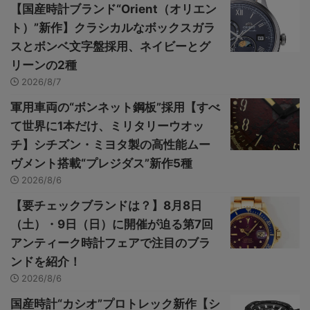
【国産時計ブランド“Orient（オリエン
ト）”新作】クラシカルなボックスガラ
スとボンベ文字盤採用、ネイビーとグ
リーンの2種
2026/8/7
軍用車両の“ボンネット鋼板”採用【すべ
て世界に1本だけ、ミリタリーウオッ
チ】シチズン・ミヨタ製の高性能ムー
ヴメント搭載“プレジダス”新作5種
2026/8/6
【要チェックブランドは？】8月8日
（土）・9日（日）に開催が迫る第7回
アンティーク時計フェアで注目のブラ
ンドを紹介！
2026/8/6
国産時計“カシオ”プロトレック新作【シ