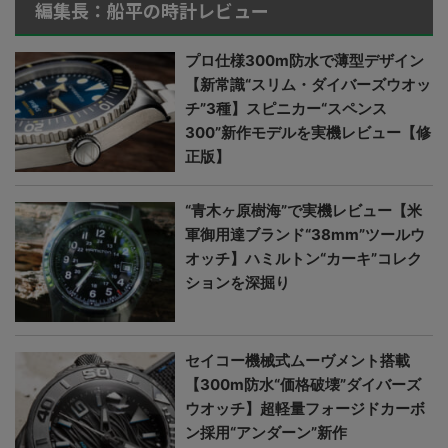
編集長：船平の時計レビュー
プロ仕様300m防水で薄型デザイン
【新常識“スリム・ダイバーズウオッ
チ”3種】スピニカー“スペンス
300”新作モデルを実機レビュー【修
正版】
“青木ヶ原樹海”で実機レビュー【米
軍御用達ブランド“38mm”ツールウ
オッチ】ハミルトン“カーキ”コレク
ションを深掘り
セイコー機械式ムーヴメント搭載
【300m防水“価格破壊”ダイバーズ
ウオッチ】超軽量フォージドカーボ
ン採用“アンダーン”新作