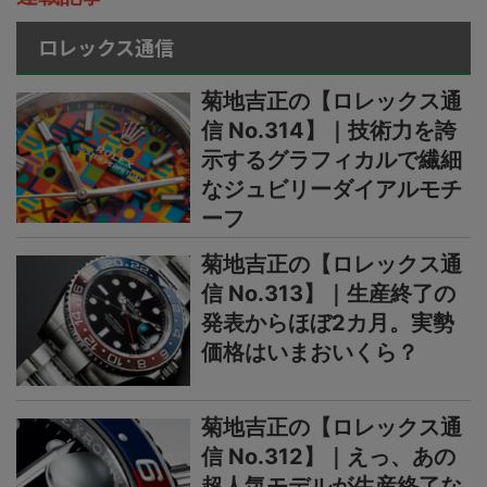
ロレックス通信
菊地吉正の【ロレックス通
信 No.314】｜技術力を誇
示するグラフィカルで繊細
なジュビリーダイアルモチ
ーフ
菊地吉正の【ロレックス通
信 No.313】｜生産終了の
発表からほぼ2カ月。実勢
価格はいまおいくら？
菊地吉正の【ロレックス通
信 No.312】｜えっ、あの
超人気モデルが生産終了な