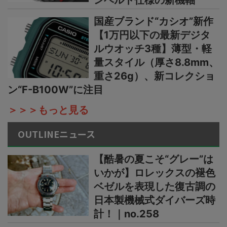
国産ブランド“カシオ”新作
【1万円以下の最新デジタ
ルウオッチ3種】薄型・軽
量スタイル（厚さ8.8mm、
重さ26g）、新コレクショ
ン“F-B100W”に注目
＞＞＞もっと見る
OUTLINEニュース
【酷暑の夏こそ“グレー”は
いかが】ロレックスの褪色
ベゼルを表現した復古調の
日本製機械式ダイバーズ時
計！｜no.258