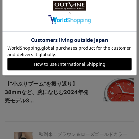
を実現⁉】IWCが1980...
普段使いトゥールビヨンが増えるな
か、いまもメモリジンが支持される
理由とは？
300m防水【タグ・ホイヤー最新ダ
イバーズウオッチ】冒険愛好家をイ
メージした...
【“小ぶりブーム”を振り返り】
38mmなど、腕になじむ2024年発
売モデル3...
秋到来！ブラウン＆ローズゴールドカラー