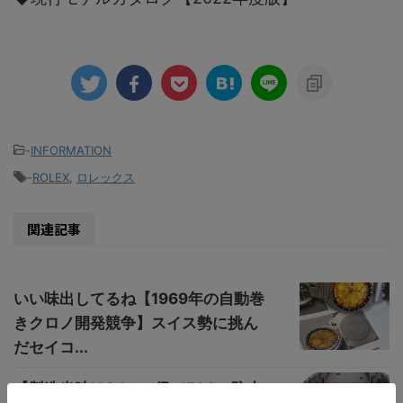
-
INFORMATION
-
ROLEX
,
ロレックス
関連記事
いい味出してるね【1969年の自動巻
きクロノ開発競争】スイス勢に挑ん
だセイコ...
【製造当時は34mm径で500m防水