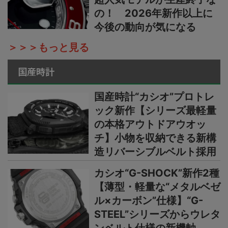
の！ 2026年新作以上に
今後の動向が気になる
＞＞＞もっと見る
国産時計
国産時計“カシオ”プロトレ
ック新作【シリーズ最軽量
の本格アウトドアウオッ
チ】小物を収納できる新構
造リバーシブルベルト採用
カシオ“G-SHOCK”新作2種
【薄型・軽量な“メタルベゼ
ル×カーボン”仕様】“G-
STEEL”シリーズからウレタ
ンベルト仕様の新機軸