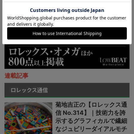
連載記事
ロレックス通信
菊地吉正の【ロレックス通
信 No.314】｜技術力を誇
示するグラフィカルで繊細
なジュビリーダイアルモチ