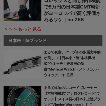
ロレックスと同じ操作機能
で8万円の日本製GMT時計
がヨーロッパで高く評価さ
れるワケ｜no.256
＞＞＞もっと見る
日本未上陸ブランド
まるで夜空、パープルの多層文字盤
が美しい【日本未上陸“本格機械
式”ウオッチ】香港発の新
鋭“Metrical Watch（メトリカル・
ウォッチ）”に注目
まるで本物のレコードプレーヤー
【本格機械式“アナログレコード”ウ
オッチ】スイス発の日本未上陸ブラ
ンド“Vinyler Watches”に注目