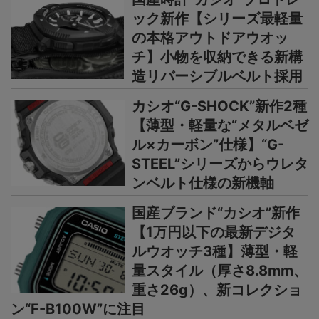
ック新作【シリーズ最軽量
の本格アウトドアウオッ
チ】小物を収納できる新構
造リバーシブルベルト採用
カシオ“G-SHOCK”新作2種
【薄型・軽量な“メタルベゼ
ル×カーボン”仕様】“G-
STEEL”シリーズからウレタ
ンベルト仕様の新機軸
国産ブランド“カシオ”新作
【1万円以下の最新デジタ
ルウオッチ3種】薄型・軽
量スタイル（厚さ8.8mm、
重さ26g）、新コレクショ
ン“F-B100W”に注目