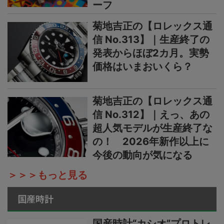
ーフ
菊地吉正の【ロレックス通
信 No.313】｜生産終了の
発表からほぼ2カ月。実勢
価格はいまおいくら？
菊地吉正の【ロレックス通
信 No.312】｜えっ、あの
超人気モデルが生産終了な
の！ 2026年新作以上に
今後の動向が気になる
＞＞＞もっと見る
国産時計
国産時計“カシオ”プロトレ