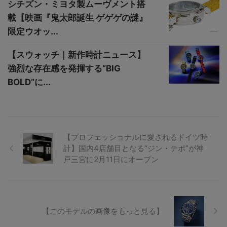
シチズン・ミヨタ製ムーヴメント搭
載【映画『鬼太郎誕生 ゲゲゲの謎』
限定ウオッ...
【スウォッチ｜新作時計ニュース】
強烈な存在感を発揮する“BIG
BOLD”に...
【プロフェッショナルに愛されるドイツ時
計】国内4店舗目となる“ジン・テポ”が神
戸三宮に2月11日にオープン
【このモデルの画像をもっと見る】