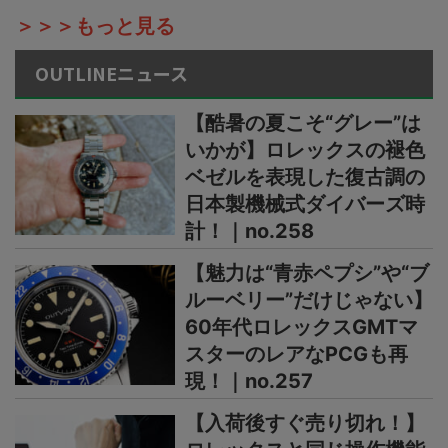
＞＞＞もっと見る
OUTLINEニュース
【酷暑の夏こそ“グレー”は
いかが】ロレックスの褪色
ベゼルを表現した復古調の
日本製機械式ダイバーズ時
計！｜no.258
【魅力は“青赤ペプシ”や“ブ
ルーベリー”だけじゃない】
60年代ロレックスGMTマ
スターのレアなPCGも再
現！｜no.257
【入荷後すぐ売り切れ！】