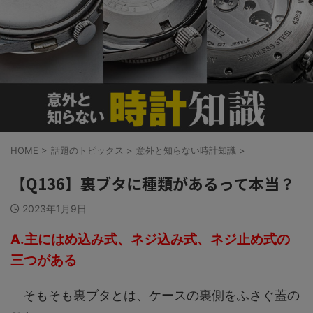
HOME
>
話題のトピックス
>
意外と知らない時計知識
>
【Q136】裏ブタに種類があるって本当？
2023年1月9日
A.主にはめ込み式、ネジ込み式、ネジ止め式の
三つがある
そもそも裏ブタとは、ケースの裏側をふさぐ蓋の