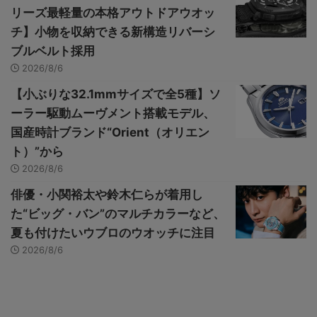
リーズ最軽量の本格アウトドアウオッ
チ】小物を収納できる新構造リバーシ
ブルベルト採用
2026/8/6
【小ぶりな32.1mmサイズで全5種】ソ
ーラー駆動ムーヴメント搭載モデル、
国産時計ブランド“Orient（オリエン
ト）”から
2026/8/6
俳優・小関裕太や鈴木仁らが着用し
た“ビッグ・バン”のマルチカラーなど、
夏も付けたいウブロのウオッチに注目
2026/8/6