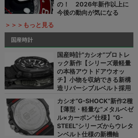
の！ 2026年新作以上に
今後の動向が気になる
＞＞＞もっと見る
国産時計
国産時計“カシオ”プロトレ
ック新作【シリーズ最軽量
の本格アウトドアウオッ
チ】小物を収納できる新構
造リバーシブルベルト採用
カシオ“G-SHOCK”新作2種
【薄型・軽量な“メタルベゼ
ル×カーボン”仕様】“G-
STEEL”シリーズからウレタ
ンベルト仕様の新機軸