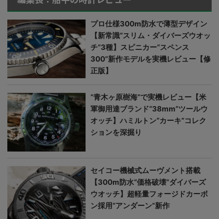
プロ仕様300m防水で薄型デザイン
【新常識“スリム・ダイバーズウオッ
チ”3種】スピニカー“スペンス
300”新作モデルを実機レビュー【修
正版】
“青木ヶ原樹海”で実機レビュー【米
軍御用達ブランド“38mm”ツールウ
オッチ】ハミルトン“カーキ”コレク
ションを深掘り
セイコー機械式ムーヴメント搭載
【300m防水“価格破壊”ダイバーズ
ウオッチ】超軽量フォージドカーボ
ン採用“アンダーン”新作