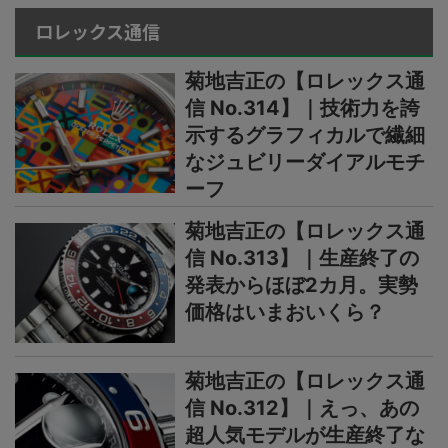
ロレックス通信
菊地吉正の【ロレックス通
信 No.314】｜技術力を誇
示するグラフィカルで繊細
なジュビリーダイアルモチ
ーフ
菊地吉正の【ロレックス通
信 No.313】｜生産終了の
発表からほぼ2カ月。実勢
価格はいまおいくら？
菊地吉正の【ロレックス通
信 No.312】｜えっ、あの
超人気モデルが生産終了な