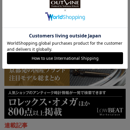
KUOE：総まとめ
連載記事