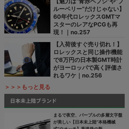
【魅力は“青赤ペプシ”や“ブ
ルーベリー”だけじゃない】
60年代ロレックスGMTマ
スターのレアなPCGも再
現！｜no.257
【入荷後すぐ売り切れ！】
ロレックスと同じ操作機能
で8万円の日本製GMT時計
がヨーロッパで高く評価さ
れるワケ｜no.256
＞＞＞もっと見る
日本未上陸ブランド
まるで夜空、パープルの多層文字盤
が美しい【日本未上陸“本格機械
式”ウオッチ】香港発の新