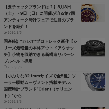
【要チェックブランドは？】8月8日
（土）・9日（日）に開催が迫る第7回
アンティーク時計フェアで注目のブラ
ンドを紹介！
2026/8/6
国産時計“カシオ”プロトレック新作【シ
リーズ最軽量の本格アウトドアウオッ
チ】小物を収納できる新構造リバーシ
ブルベルト採用
2026/8/6
【小ぶりな32.1mmサイズで全5種】ソ
ーラー駆動ムーヴメント搭載モデル、
国産時計ブランド“Orient（オリエン
ト）”から
2026/8/6