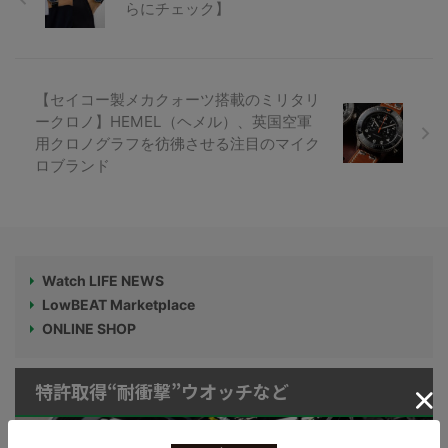
らにチェック】
【セイコー製メカクォーツ搭載のミリタリ
ークロノ】HEMEL（ヘメル）、英国空軍
用クロノグラフを彷彿させる注目のマイク
ロブランド
Watch LIFE NEWS
LowBEAT Marketplace
ONLINE SHOP
特許取得“耐衝撃”ウオッチなど