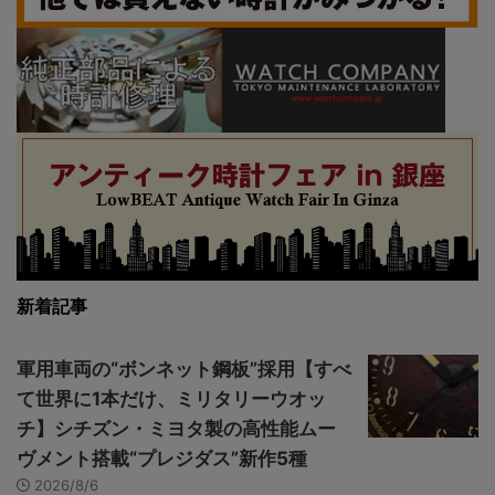
新着記事
軍用車両の“ボンネット鋼板”採用【すべ
て世界に1本だけ、ミリタリーウオッ
チ】シチズン・ミヨタ製の高性能ムー
ヴメント搭載“プレジダス”新作5種
2026/8/6