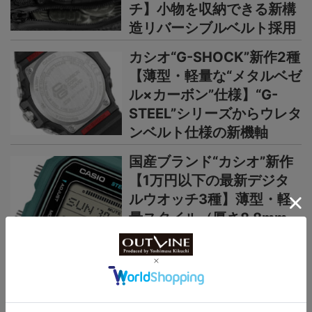
チ】小物を収納できる新構
造リバーシブルベルト採用
カシオ“G-SHOCK”新作2種
【薄型・軽量な“メタルベゼ
ル×カーボン”仕様】“G-
STEEL”シリーズからウレタ
ンベルト仕様の新機軸
国産ブランド“カシオ”新作
【1万円以下の最新デジタ
ルウオッチ3種】薄型・軽
量スタイル（厚さ8.8mm、
重さ26g）、新コレクショ
ン“F-B100W”に注目
＞＞＞もっと見る