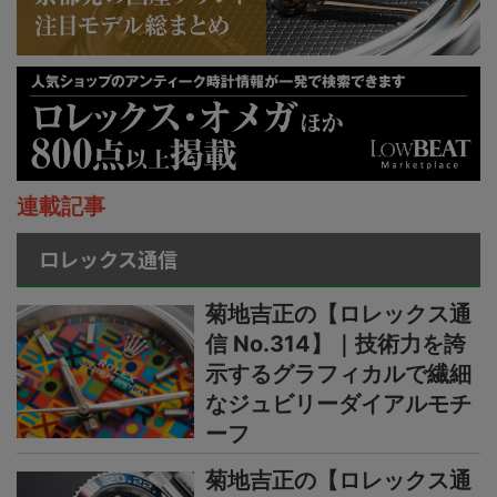
連載記事
ロレックス通信
菊地吉正の【ロレックス通
信 No.314】｜技術力を誇
示するグラフィカルで繊細
なジュビリーダイアルモチ
ーフ
菊地吉正の【ロレックス通