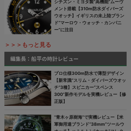
シチズン・ミヨタ製“高機能”ムーヴ
メント搭載【310m防水ダイバーズ
ウオッチ】イギリスの未上陸ブラン
ド“マーロウ・ウォッチ・カンパニ
ー”に注目
＞＞＞もっと見る
編集長：船平の時計レビュー
プロ仕様300m防水で薄型デザイン
【新常識“スリム・ダイバーズウオッ
チ”3種】スピニカー“スペンス
300”新作モデルを実機レビュー【修
正版】
“青木ヶ原樹海”で実機レビュー【米
軍御用達ブランド“38mm”ツールウ