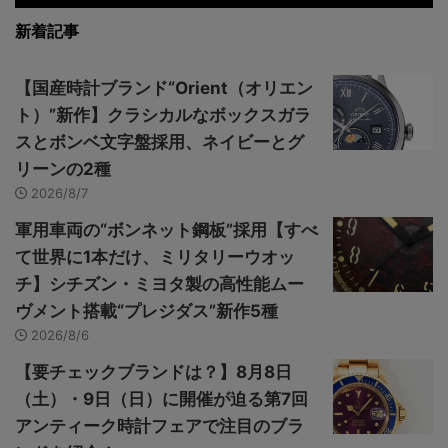
新着記事
【国産時計ブランド“Orient（オリエン
ト）”新作】クラシカルなボックスガラ
スとボンベ文字盤採用、ネイビーとグ
リーンの2種
2026/8/7
軍用車両の“ボンネット鋼板”採用【すべ
て世界に1本だけ、ミリタリーウオッ
チ】シチズン・ミヨタ製の高性能ムー
ヴメント搭載“プレジダス”新作5種
2026/8/6
【要チェックブランドは？】8月8日
（土）・9日（日）に開催が迫る第7回
アンティーク時計フェアで注目のブラ