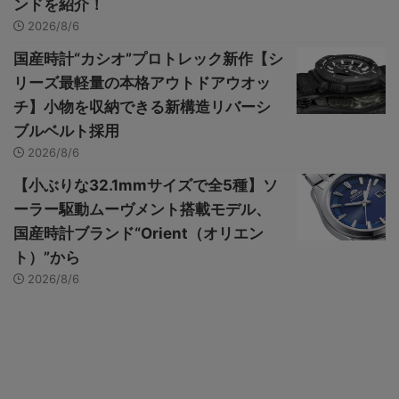
ンドを紹介！
2026/8/6
国産時計“カシオ”プロトレック新作【シ
リーズ最軽量の本格アウトドアウオッ
チ】小物を収納できる新構造リバーシ
ブルベルト採用
2026/8/6
【小ぶりな32.1mmサイズで全5種】ソ
ーラー駆動ムーヴメント搭載モデル、
国産時計ブランド“Orient（オリエン
ト）”から
2026/8/6