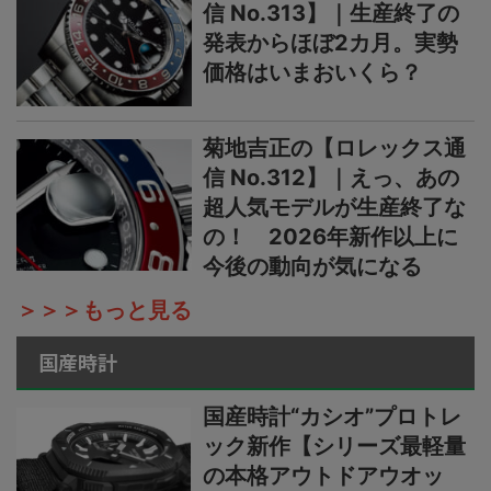
信 No.313】｜生産終了の
発表からほぼ2カ月。実勢
価格はいまおいくら？
菊地吉正の【ロレックス通
信 No.312】｜えっ、あの
超人気モデルが生産終了な
の！ 2026年新作以上に
今後の動向が気になる
＞＞＞もっと見る
国産時計
国産時計“カシオ”プロトレ
ック新作【シリーズ最軽量
の本格アウトドアウオッ