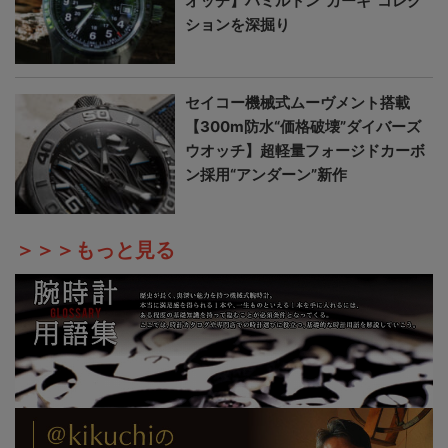
オッチ】ハミルトン“カーキ”コレク
ションを深掘り
セイコー機械式ムーヴメント搭載
【300m防水“価格破壊”ダイバーズ
ウオッチ】超軽量フォージドカーボ
ン採用“アンダーン”新作
＞＞＞もっと見る