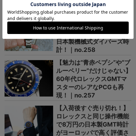
OUTLINEニュース
【酷暑の夏こそ“グレー”は
いかが】ロレックスの褪色
ベゼルを表現した復古調の
日本製機械式ダイバーズ時
計！｜no.258
【魅力は“青赤ペプシ”や“ブ
ルーベリー”だけじゃない】
60年代ロレックスGMTマ
スターのレアなPCGも再
現！｜no.257
【入荷後すぐ売り切れ！】
ロレックスと同じ操作機能
で8万円の日本製GMT時計
がヨーロッパで高く評価さ