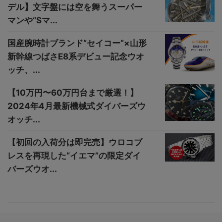
デル】文字盤には空を舞うスーパー
マンや“Sマ...
国産腕時計ブランド“セイコー”×山形
新幹線つばさE8系デビュー記念ウオ
ッチ、...
【10万円〜60万円台まで厳選！】
2024年4月最新機械式ダイバーズウ
オッチ...
【初回の入荷分は即完売】ウロコブ
レスを再現した“イエマ”の限定ダイ
バーズウオ...