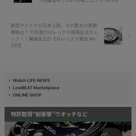
予約爆進中｜OUTLINEニュース no.112
新型デイトナが日本上陸、その驚きの実勢
価格は！ 11月度のロレックス相場定点チェ
ック！｜菊地吉正の【ロレックス通信 No.
225】
Watch LIFE NEWS
LowBEAT Marketplace
ONLINE SHOP
特許取得“耐衝撃”ウオッチなど