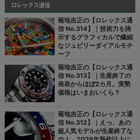
ロレックス通信
菊地吉正の【ロレックス通
信 No.314】｜技術力を誇
示するグラフィカルで繊細
なジュビリーダイアルモチ
ーフ
菊地吉正の【ロレックス通
信 No.313】｜生産終了の
発表からほぼ2カ月。実勢
価格はいまおいくら？
菊地吉正の【ロレックス通
信 No.312】｜えっ、あの
超人気モデルが生産終了な
の！ 2026年新作以上に