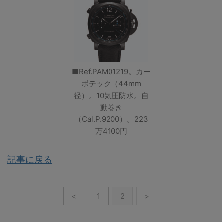
■Ref.PAM01219。カー
ボテック（44mm
径）。10気圧防水。自
動巻き
（Cal.P.9200）。223
万4100円
記事に戻る
<
1
2
>