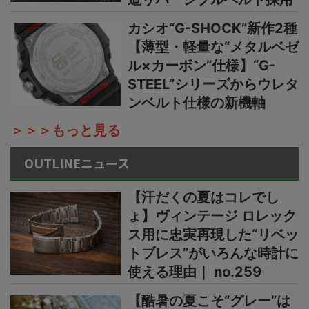
カシオ“G-SHOCK”新作2種
【薄型・軽量な“メタルベゼ
ル×カーボン”仕様】“G-
STEEL”シリーズからウレタ
ンベルト仕様の新機軸
＞＞＞もっと見る
OUTLINEニュース
【汗だくの夏はコレでし
ょ】ヴィンテージ ロレック
ス用に忠実再現した“リベッ
トブレス”がいろんな時計に
使える理由｜ no.259
【酷暑の夏こそ“グレー”は