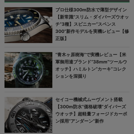
プロ仕様300m防水で薄型デザイン
【新常識“スリム・ダイバーズウオッ
チ”3種】スピニカー“スペンス
300”新作モデルを実機レビュー【修
正版】
“青木ヶ原樹海”で実機レビュー【米
軍御用達ブランド“38mm”ツールウ
オッチ】ハミルトン“カーキ”コレク
ションを深掘り
セイコー機械式ムーヴメント搭載
【300m防水“価格破壊”ダイバーズ
ウオッチ】超軽量フォージドカーボ
ン採用“アンダーン”新作