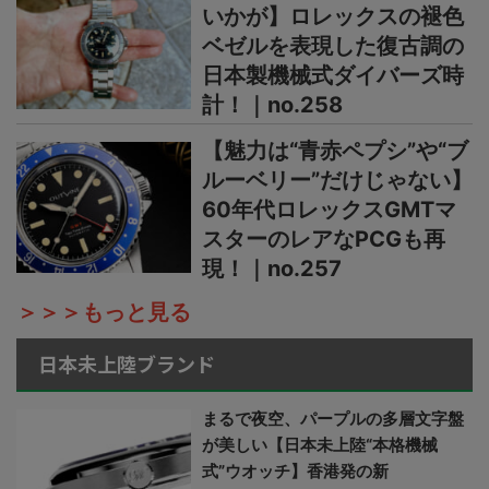
いかが】ロレックスの褪色
ベゼルを表現した復古調の
日本製機械式ダイバーズ時
計！｜no.258
【魅力は“青赤ペプシ”や“ブ
ルーベリー”だけじゃない】
60年代ロレックスGMTマ
スターのレアなPCGも再
現！｜no.257
＞＞＞もっと見る
日本未上陸ブランド
まるで夜空、パープルの多層文字盤
が美しい【日本未上陸“本格機械
式”ウオッチ】香港発の新