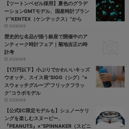
【ツートンベゼル採用】夏色のグラデ
ーションGMTモデル、国産時計ブラン
ド“KENTEX（ケンテックス）”から
2026/8/9
歴史的な名品が揃う銀座で開催中のア
ンティーク時計フェア｜菊地吉正の時
計考
2026/8/9
【1万円以下】小ぶりでかわいいキッズ
ウオッチ、スイス発“SIGG（シグ）”×
スウォッチグループ“フリックフラッ
ク”コラボモデル
2026/8/8
【公式EC限定モデルも】シュノーケリ
ングを楽しむスヌーピー、
『PEANUTS』×“SPINNAKER（スピニ