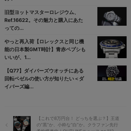
旧型ヨットマスターロレジウム、
Ref.16622。その魅力と購入にあた
っての...
やっと再入荷【ロレックスと同じ機
能の日本製GMT時計】青赤ペプシも
いいが、1...
【Q77】ダイバーズウオッチにある
回転ベゼルの使い方が知りたい＜ダ
イバーズ編...
【これで8万円台！ どっちを選ぶ？】王道
の“黒”か、小粋な“白”か。クラファン先行