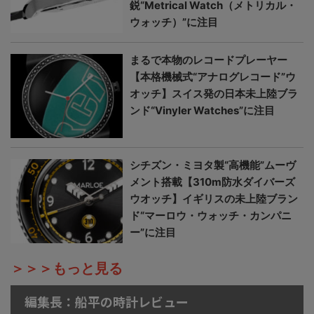
鋭“Metrical Watch（メトリカル・
ウォッチ）”に注目
まるで本物のレコードプレーヤー
【本格機械式“アナログレコード”ウ
オッチ】スイス発の日本未上陸ブラ
ンド“Vinyler Watches”に注目
シチズン・ミヨタ製“高機能”ムーヴ
メント搭載【310m防水ダイバーズ
ウオッチ】イギリスの未上陸ブラン
ド“マーロウ・ウォッチ・カンパニ
ー”に注目
＞＞＞もっと見る
編集長：船平の時計レビュー