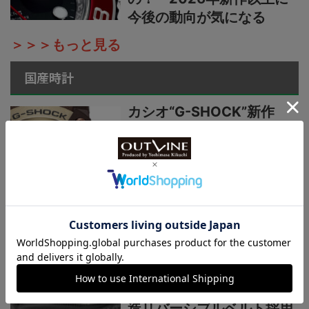
今後の動向が気になる
＞＞＞もっと見る
国産時計
カシオ“G-SHOCK”新作
【“ライトイエローゴールド
×ブラウン”で3機種】黄金
の地平線をテーマにし
た“MASTER OF G”ニュー
カラーシリーズ
国産時計“カシオ”プロトレ
ック新作【シリーズ最軽量
の本格アウトドアウオッ
チ】小物を収納できる新構
造リバーシブルベルト採用