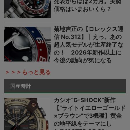
発表からほぼ2カ月。実勢
価格はいまおいくら？
菊地吉正の【ロレックス通
信 No.312】｜えっ、あの
超人気モデルが生産終了な
の！ 2026年新作以上に
今後の動向が気になる
＞＞＞もっと見る
国産時計
カシオ“G-SHOCK”新作
【“ライトイエローゴールド
×ブラウン”で3機種】黄金
の地平線をテーマにし