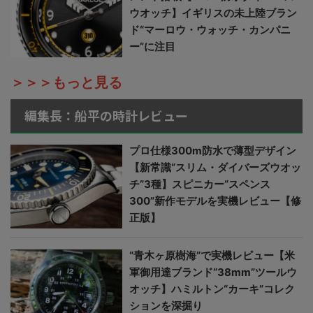
ウオッチ】イギリスの未上陸ブラン
ド“マーロウ・ウォッチ・カンパニ
ー”に注目
＞＞＞もっと見る
編集長：船平の時計レビュー
プロ仕様300m防水で薄型デザイン
【新常識“スリム・ダイバーズウオッ
チ”3種】スピニカー“スペンス
300”新作モデルを実機レビュー【修
正版】
“青木ヶ原樹海”で実機レビュー【米
軍御用達ブランド“38mm”ツールウ
オッチ】ハミルトン“カーキ”コレク
ションを深掘り