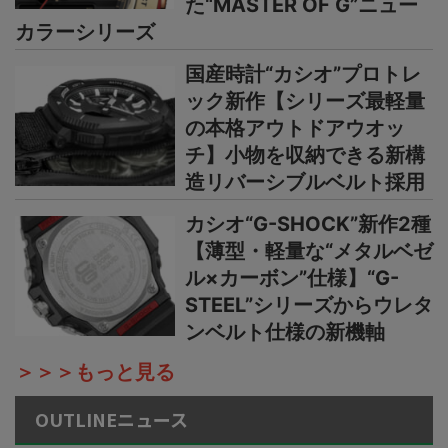
た“MASTER OF G”ニュー
カラーシリーズ
国産時計“カシオ”プロトレ
ック新作【シリーズ最軽量
の本格アウトドアウオッ
チ】小物を収納できる新構
造リバーシブルベルト採用
カシオ“G-SHOCK”新作2種
【薄型・軽量な“メタルベゼ
ル×カーボン”仕様】“G-
STEEL”シリーズからウレタ
ンベルト仕様の新機軸
＞＞＞もっと見る
OUTLINEニュース