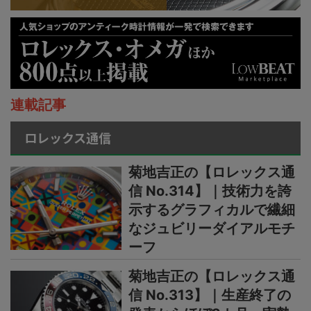
連載記事
ロレックス通信
菊地吉正の【ロレックス通
信 No.314】｜技術力を誇
示するグラフィカルで繊細
なジュビリーダイアルモチ
ーフ
菊地吉正の【ロレックス通
信 No.313】｜生産終了の