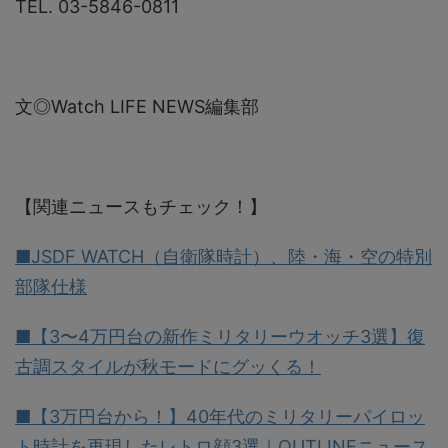
TEL. 03-5846-0811
文◎Watch LIFE NEWS編集部
【関連ニュースもチェック！】
■JSDF WATCH（自衛隊時計）、陸・海・空の特別
部隊仕様
■【3〜4万円台の新作ミリタリーウオッチ3選】復
古調スタイルが秋モードにグッくる！
■【3万円台から！】40年代のミリタリーパイロッ
ト時計を再現したレトロ顔3選｜OUTLINEニュース