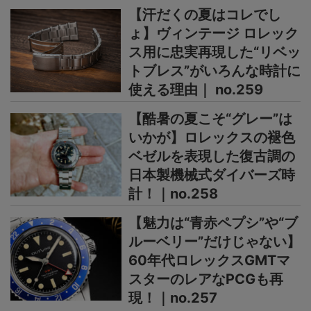
【汗だくの夏はコレでし
ょ】ヴィンテージ ロレック
ス用に忠実再現した“リベッ
トブレス”がいろんな時計に
使える理由｜ no.259
【酷暑の夏こそ“グレー”は
いかが】ロレックスの褪色
ベゼルを表現した復古調の
日本製機械式ダイバーズ時
計！｜no.258
【魅力は“青赤ペプシ”や“ブ
ルーベリー”だけじゃない】
60年代ロレックスGMTマ
スターのレアなPCGも再
現！｜no.257