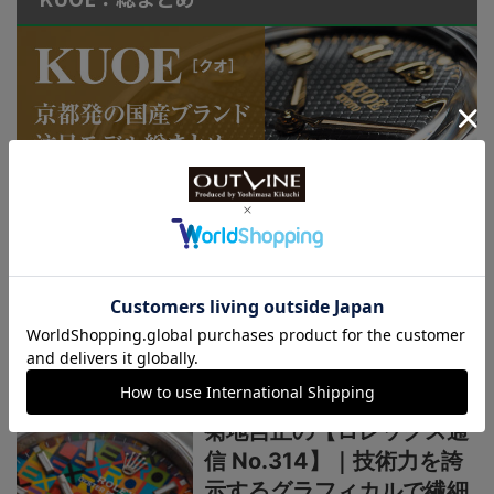
連載記事
ロレックス通信
菊地吉正の【ロレックス通
信 No.314】｜技術力を誇
示するグラフィカルで繊細