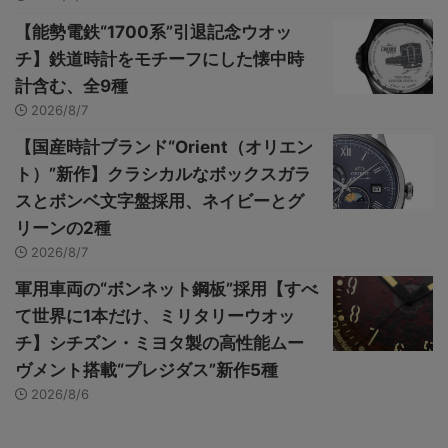
【能勢電鉄“1700系”引退記念ウオッ
チ】鉄道時計をモチーフにした懐中時
計含む、全9種
2026/8/7
【国産時計ブランド“Orient（オリエン
ト）”新作】クラシカルなボックスガラ
スとボンベ文字盤採用、ネイビーとグ
リーンの2種
2026/8/7
軍用車両の“ボンネット鋼板”採用【すべ
て世界に1本だけ、ミリタリーウオッ
チ】シチズン・ミヨタ製の高性能ムー
ヴメント搭載“プレジダス”新作5種
2026/8/6