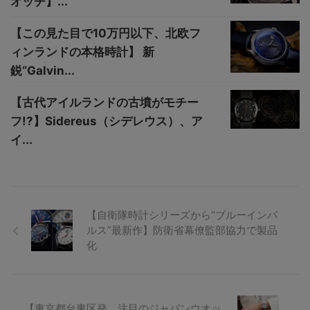
オッチ】...
【この見た目で10万円以下、北欧フ
ィンランドの本格時計】 新
鋭“Galvin...
【古代アイルランドの古墳がモチー
フ!?】Sidereus（シデレウス）、ア
イ...
【自衛隊時計シリーズから“ブルーインパ
ルス”最新作】防衛省幕僚監部協力で製品
化
【東京都台東区発、注目のジャパンウオッ