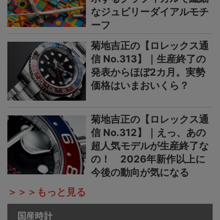
なジュビリーダイアルモチ
ーフ
菊地吉正の【ロレックス通
信 No.313】｜生産終了の
発表からほぼ2カ月。実勢
価格はいまおいくら？
菊地吉正の【ロレックス通
信 No.312】｜えっ、あの
超人気モデルが生産終了な
の！ 2026年新作以上に
今後の動向が気になる
＞＞＞もっと見る
国産時計