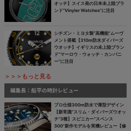
オッチ】スイス発の日本未上陸ブラ
ンド“Vinyler Watches”に注目
シチズン・ミヨタ製“高機能”ムーヴ
メント搭載【310m防水ダイバーズ
ウオッチ】イギリスの未上陸ブラン
ド“マーロウ・ウォッチ・カンパニ
ー”に注目
＞＞＞もっと見る
編集長：船平の時計レビュー
プロ仕様300m防水で薄型デザイン
【新常識“スリム・ダイバーズウオッ
チ”3種】スピニカー“スペンス
300”新作モデルを実機レビュー【修