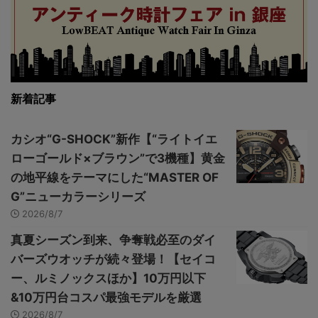
新着記事
カシオ“G-SHOCK”新作【“ライトイエ
ローゴールド×ブラウン”で3機種】黄金
の地平線をテーマにした“MASTER OF
G”ニューカラーシリーズ
2026/8/7
真夏シーズン到来、争奪戦必至のダイ
バーズウオッチが続々登場！【セイコ
ー、ルミノックスほか】10万円以下
&10万円台コスパ最強モデルを厳選
2026/8/7