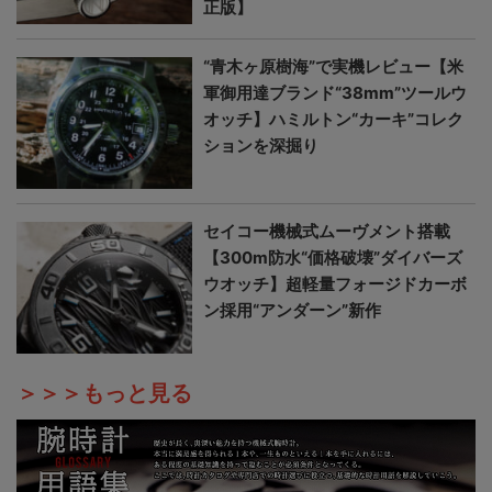
正版】
“青木ヶ原樹海”で実機レビュー【米
軍御用達ブランド“38mm”ツールウ
オッチ】ハミルトン“カーキ”コレク
ションを深掘り
セイコー機械式ムーヴメント搭載
【300m防水“価格破壊”ダイバーズ
ウオッチ】超軽量フォージドカーボ
ン採用“アンダーン”新作
＞＞＞もっと見る