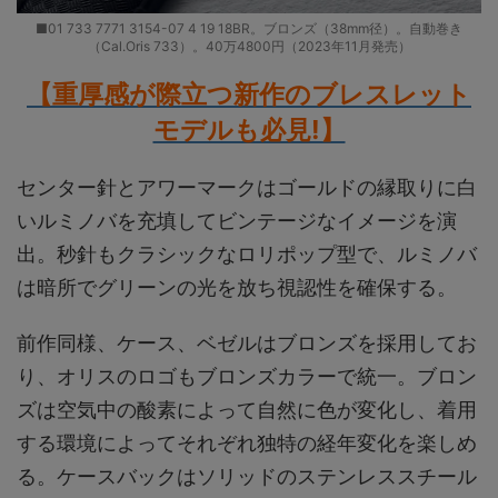
■01 733 7771 3154-07 4 19 18BR。ブロンズ（38mm径）。自動巻き
（Cal.Oris 733）。40万4800円（2023年11月発売）
【重厚感が際立つ新作のブレスレット
モデルも必見!】
センター針とアワーマークはゴールドの縁取りに白
いルミノバを充填してビンテージなイメージを演
出。秒針もクラシックなロリポップ型で、ルミノバ
は暗所でグリーンの光を放ち視認性を確保する。
前作同様、ケース、ベゼルはブロンズを採用してお
り、オリスのロゴもブロンズカラーで統一。ブロン
ズは空気中の酸素によって自然に色が変化し、着用
する環境によってそれぞれ独特の経年変化を楽しめ
る。ケースバックはソリッドのステンレススチール