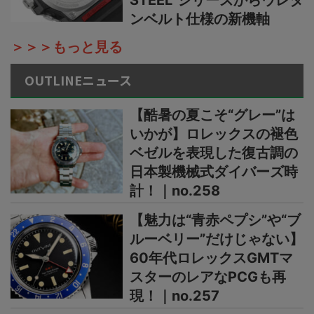
STEEL”シリーズからウレタ
ンベルト仕様の新機軸
＞＞＞もっと見る
OUTLINEニュース
【酷暑の夏こそ“グレー”は
いかが】ロレックスの褪色
ベゼルを表現した復古調の
日本製機械式ダイバーズ時
計！｜no.258
【魅力は“青赤ペプシ”や“ブ
ルーベリー”だけじゃない】
60年代ロレックスGMTマ
スターのレアなPCGも再
現！｜no.257