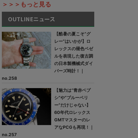
＞＞＞もっと見る
OUTLINEニュース
【酷暑の夏こそ“グ
レー”はいかが】ロ
レックスの褪色ベゼ
ルを表現した復古調
の日本製機械式ダイ
バーズ時計！｜
no.258
【魅力は“青赤ペプ
シ”や“ブルーベリ
ー”だけじゃない】
60年代ロレックス
GMTマスターのレ
アなPCGも再現！｜
no.257