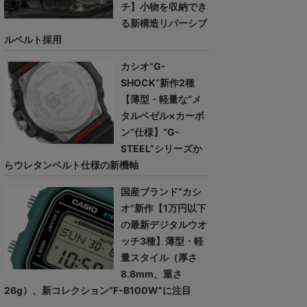
チ】小物を収納でき
る新構造リバーシブ
ルベルト採用
カシオ“G-
SHOCK”新作2種
【薄型・軽量な“メ
タルベゼル×カーボ
ン”仕様】“G-
STEEL”シリーズか
らウレタンベルト仕様の新機軸
国産ブランド“カシ
オ”新作【1万円以下
の最新デジタルウオ
ッチ3種】薄型・軽
量スタイル（厚さ
8.8mm、重さ
26g）、新コレクション“F-B100W”に注目