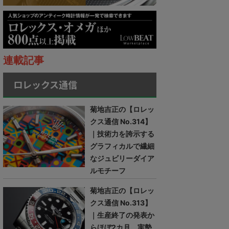
連載記事
ロレックス通信
菊地吉正の【ロレッ
クス通信 No.314】
｜技術力を誇示する
グラフィカルで繊細
なジュビリーダイア
ルモチーフ
菊地吉正の【ロレッ
クス通信 No.313】
｜生産終了の発表か
らほぼ2カ月。実勢