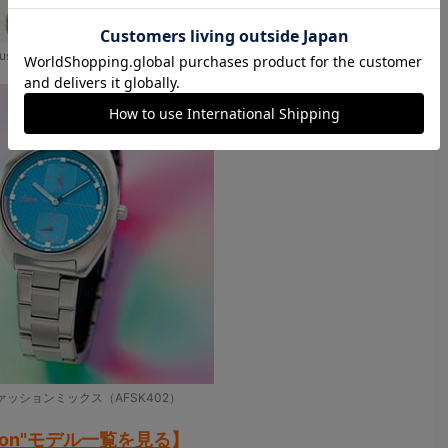
usion スペシャルムービー出演者）
 ファッションミックス（AFSK402）
sion"モデル一覧を見る
】