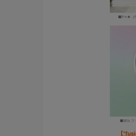
■P→★（f
■90’s
【
"fu