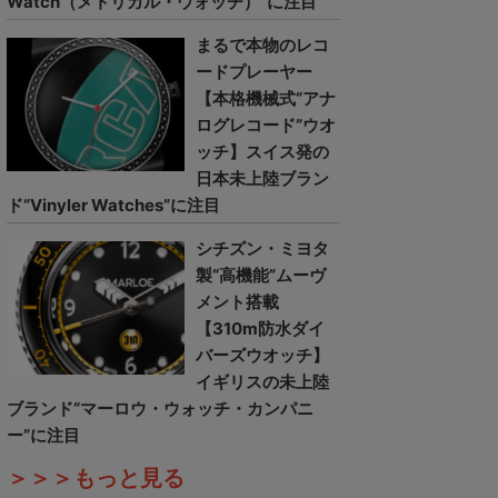
Watch（メトリカル・ウォッチ）”に注目
まるで本物のレコ
ードプレーヤー
【本格機械式“アナ
ログレコード”ウオ
ッチ】スイス発の
日本未上陸ブラン
ド“Vinyler Watches”に注目
シチズン・ミヨタ
製“高機能”ムーヴ
メント搭載
【310m防水ダイ
バーズウオッチ】
イギリスの未上陸
ブランド“マーロウ・ウォッチ・カンパニ
ー”に注目
＞＞＞もっと見る