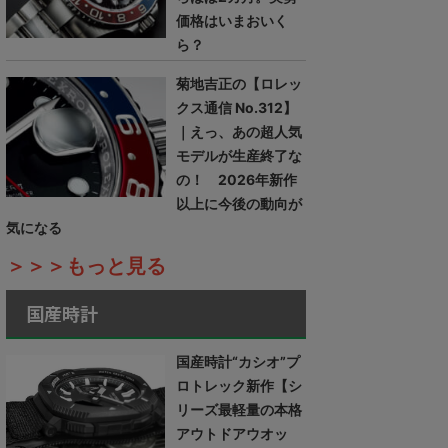
価格はいまおいく
ら？
菊地吉正の【ロレッ
クス通信 No.312】
｜えっ、あの超人気
モデルが生産終了な
の！ 2026年新作
以上に今後の動向が
気になる
＞＞＞もっと見る
国産時計
国産時計“カシオ”プ
ロトレック新作【シ
リーズ最軽量の本格
アウトドアウオッ