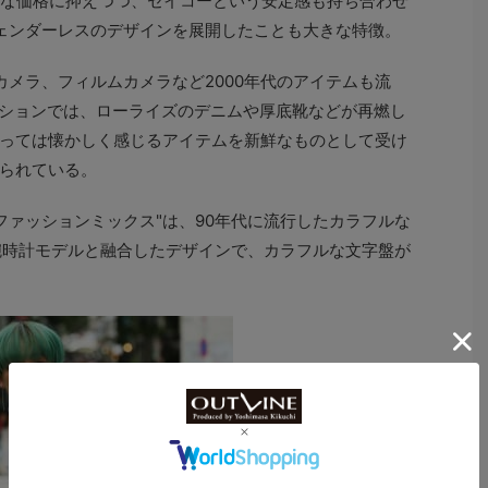
手頃な価格に抑えつつ、セイコーという安定感も持ち合わせ
ェンダーレスのデザインを展開したことも大きな特徴。
カメラ、フィルムカメラなど2000年代のアイテムも流
ッションでは、ローライズのデニムや厚底靴などが再燃し
っては懐かしく感じるアイテムを新鮮なものとして受け
られている。
 ファッションミックス"は、90年代に流行したカラフルな
腕時計モデルと融合したデザインで、カラフルな文字盤が