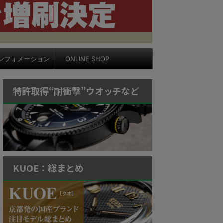
ンフォメーション
ONLINE SHOP
特許取得“耐衝撃”ウオッチなど
KUOE：総まとめ