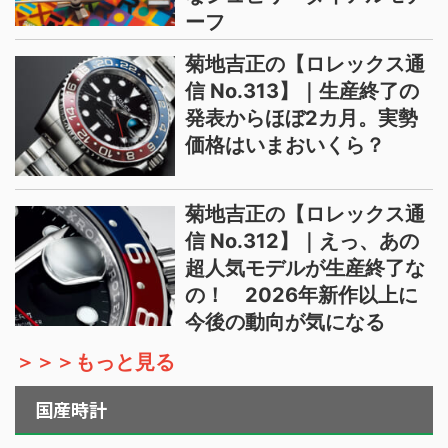
ーフ
菊地吉正の【ロレックス通
信 No.313】｜生産終了の
発表からほぼ2カ月。実勢
価格はいまおいくら？
菊地吉正の【ロレックス通
信 No.312】｜えっ、あの
超人気モデルが生産終了な
の！ 2026年新作以上に
今後の動向が気になる
＞＞＞もっと見る
国産時計