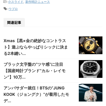
-
小スライド
,
新作時計ニュース
-
ウブロ
関連記事
Xmas【黒×金の絶妙なコントラス
ト】遊ぶならやっぱりシックに決ま
る2本縫い...
ブラック文字盤の“ツヤ感”に注目
【国産時計ブランド“カル・レイモ
ン”】10万...
アンバサダー就任！BTSの“JUNG
KOOK（ジョングク）”が着用したモ
デ...