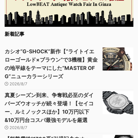
新着記事
カシオ“G-SHOCK”新作【“ライトイエ
ローゴールド×ブラウン”で3機種】黄金
の地平線をテーマにした“MASTER OF
G”ニューカラーシリーズ
2026/8/7
真夏シーズン到来、争奪戦必至のダイ
バーズウオッチが続々登場！【セイコ
ー、ルミノックスほか】10万円以下
&10万円台コスパ最強モデルを厳選
2026/8/7