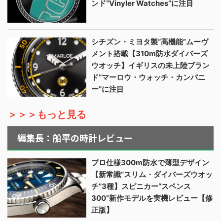
ンド“Vinyler Watches”に注目
シチズン・ミヨタ製“高機能”ムーヴ
メント搭載【310m防水ダイバーズ
ウオッチ】イギリスの未上陸ブラン
ド“マーロウ・ウォッチ・カンパニ
ー”に注目
＞＞＞もっと見る
編集長：船平の時計レビュー
プロ仕様300m防水で薄型デザイン
【新常識“スリム・ダイバーズウオッ
チ”3種】スピニカー“スペンス
300”新作モデルを実機レビュー【修
正版】