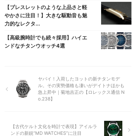
【ブレスレットのような上品さと軽
やかさに注目！】大きな駆動音も魅
力的なレクタ...
【高級腕時計でも続々採用】ハイエ
ンドなチタンウオッチ4選
ヤバイ！入荷したヨットの新チタンモデ
ル。その実勢価格も凄いがデイトナほかも
急上昇中｜菊地吉正の【ロレックス通信 N
o.238】
【古代ケルト文化を時計で表現】アイルラ
ンドの新鋭“MD WATCHES”に注目