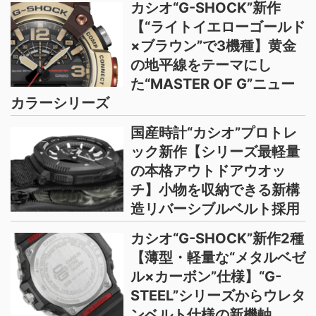
カシオ“G-SHOCK”新作
【“ライトイエローゴールド
×ブラウン”で3機種】黄金
の地平線をテーマにし
た“MASTER OF G”ニュー
カラーシリーズ
国産時計“カシオ”プロトレ
ック新作【シリーズ最軽量
の本格アウトドアウオッ
チ】小物を収納できる新構
造リバーシブルベルト採用
カシオ“G-SHOCK”新作2種
【薄型・軽量な“メタルベゼ
ル×カーボン”仕様】“G-
STEEL”シリーズからウレタ
ンベルト仕様の新機軸