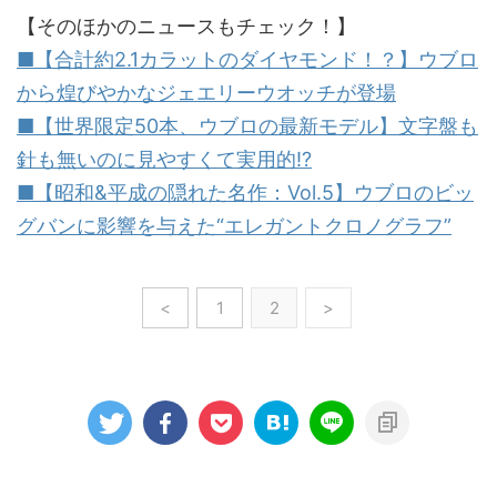
【そのほかのニュースもチェック！】
■【合計約2.1カラットのダイヤモンド！？】ウブロ
から煌びやかなジェエリーウオッチが登場
■【世界限定50本、ウブロの最新モデル】文字盤も
針も無いのに見やすくて実用的!?
■【昭和&平成の隠れた名作：Vol.5】ウブロのビッ
グバンに影響を与えた“エレガントクロノグラフ”
<
1
2
>