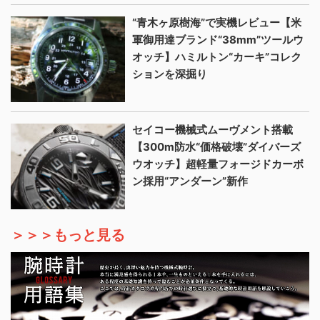
“青木ヶ原樹海”で実機レビュー【米
軍御用達ブランド“38mm”ツールウ
オッチ】ハミルトン“カーキ”コレク
ションを深掘り
セイコー機械式ムーヴメント搭載
【300m防水“価格破壊”ダイバーズ
ウオッチ】超軽量フォージドカーボ
ン採用“アンダーン”新作
＞＞＞もっと見る