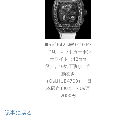
■Ref.642.QW.0110.RX
.JPN。マットカーボン
ホワイト（42mm
径）。10気圧防水。自
動巻き
（Cal.HUB4700）。日
本限定100本。409万
2000円
記事に戻る