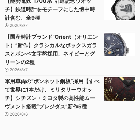
【能勢電鉄“1700系”引退記念ウオッ
チ】鉄道時計をモチーフにした懐中時
計含む、全9種
2026/8/7
【国産時計ブランド“Orient（オリエン
ト）”新作】クラシカルなボックスガラ
スとボンベ文字盤採用、ネイビーとグ
リーンの2種
2026/8/7
軍用車両の“ボンネット鋼板”採用【すべ
て世界に1本だけ、ミリタリーウオッ
チ】シチズン・ミヨタ製の高性能ムー
ヴメント搭載“プレジダス”新作5種
2026/8/6