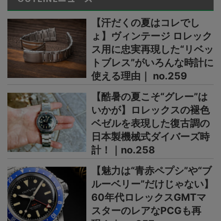
【汗だくの夏はコレでし
ょ】ヴィンテージ ロレック
ス用に忠実再現した“リベッ
トブレス”がいろんな時計に
使える理由｜ no.259
【酷暑の夏こそ“グレー”は
いかが】ロレックスの褪色
ベゼルを表現した復古調の
日本製機械式ダイバーズ時
計！｜no.258
【魅力は“青赤ペプシ”や“ブ
ルーベリー”だけじゃない】
60年代ロレックスGMTマ
スターのレアなPCGも再