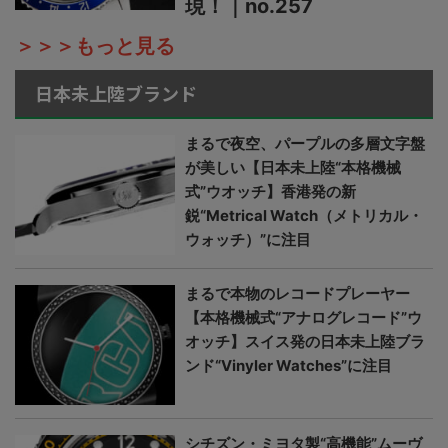
現！｜no.257
＞＞＞もっと見る
日本未上陸ブランド
まるで夜空、パープルの多層文字盤
が美しい【日本未上陸“本格機械
式”ウオッチ】香港発の新
鋭“Metrical Watch（メトリカル・
ウォッチ）”に注目
まるで本物のレコードプレーヤー
【本格機械式“アナログレコード”ウ
オッチ】スイス発の日本未上陸ブラ
ンド“Vinyler Watches”に注目
シチズン・ミヨタ製“高機能”ムーヴ