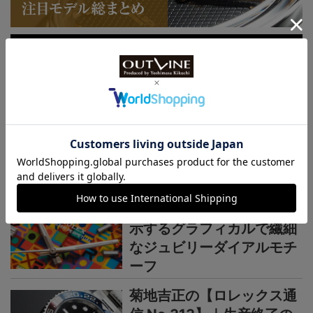
連載記事
ロレックス通信
菊地吉正の【ロレックス通
信 No.314】｜技術力を誇
示するグラフィカルで繊細
なジュビリーダイアルモチ
ーフ
菊地吉正の【ロレックス通