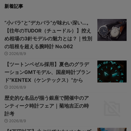
新着記事
“小バラ”と“デカバラ”が味わい深い…。
【往年のTUDOR（チュードル）】控え
め相場の3針モデルの魅力とは？｜性別
の垣根を超える腕時計 No.062
2026/8/9
【ツートンベゼル採用】夏色のグラデ
ーションGMTモデル、国産時計ブラン
ド“KENTEX（ケンテックス）”から
2026/8/9
歴史的な名品が揃う銀座で開催中のア
ンティーク時計フェア｜菊地吉正の時
計考
2026/8/9