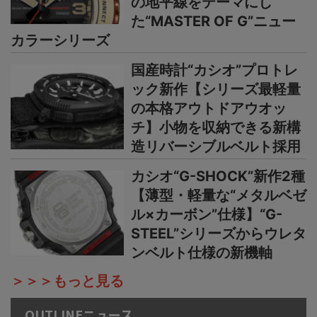
の地平線をテーマにし
た“MASTER OF G”ニュー
カラーシリーズ
国産時計“カシオ”プロトレ
ック新作【シリーズ最軽量
の本格アウトドアウオッ
チ】小物を収納できる新構
造リバーシブルベルト採用
カシオ“G-SHOCK”新作2種
【薄型・軽量な“メタルベゼ
ル×カーボン”仕様】“G-
STEEL”シリーズからウレタ
ンベルト仕様の新機軸
＞＞＞もっと見る
OUTLINEニュース