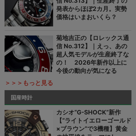
信 No.313】｜生産終了の
発表からほぼ2カ月。実勢
価格はいまおいくら？
菊地吉正の【ロレックス通
信 No.312】｜えっ、あの
超人気モデルが生産終了な
の！ 2026年新作以上に
今後の動向が気になる
＞＞＞もっと見る
国産時計
カシオ“G-SHOCK”新作
【“ライトイエローゴールド
×ブラウン”で3機種】黄金