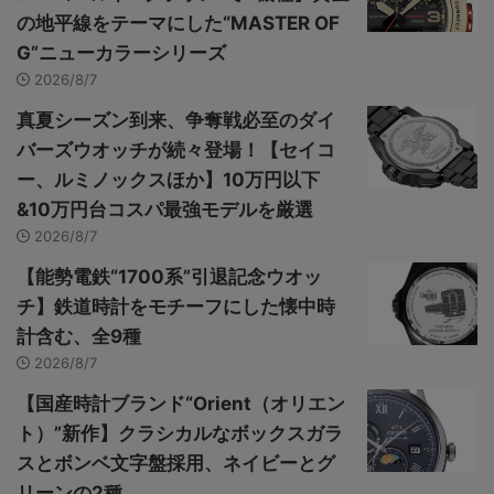
の地平線をテーマにした“MASTER OF
G”ニューカラーシリーズ
2026/8/7
真夏シーズン到来、争奪戦必至のダイ
バーズウオッチが続々登場！【セイコ
ー、ルミノックスほか】10万円以下
&10万円台コスパ最強モデルを厳選
2026/8/7
【能勢電鉄“1700系”引退記念ウオッ
チ】鉄道時計をモチーフにした懐中時
計含む、全9種
2026/8/7
【国産時計ブランド“Orient（オリエン
ト）”新作】クラシカルなボックスガラ
スとボンベ文字盤採用、ネイビーとグ
リーンの2種