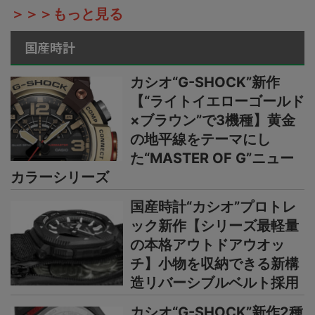
＞＞＞もっと見る
国産時計
カシオ“G-SHOCK”新作
【“ライトイエローゴールド
×ブラウン”で3機種】黄金
の地平線をテーマにし
た“MASTER OF G”ニュー
カラーシリーズ
国産時計“カシオ”プロトレ
ック新作【シリーズ最軽量
の本格アウトドアウオッ
チ】小物を収納できる新構
造リバーシブルベルト採用
カシオ“G-SHOCK”新作2種