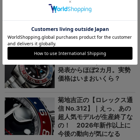
菊地吉正の【ロレックス通
信 No.314】｜技術力を誇
示するグラフィカルで繊細
なジュビリーダイアルモチ
ーフ
菊地吉正の【ロレックス通
信 No.313】｜生産終了の
発表からほぼ2カ月。実勢
価格はいまおいくら？
菊地吉正の【ロレックス通
信 No.312】｜えっ、あの
超人気モデルが生産終了な
の！ 2026年新作以上に
今後の動向が気になる