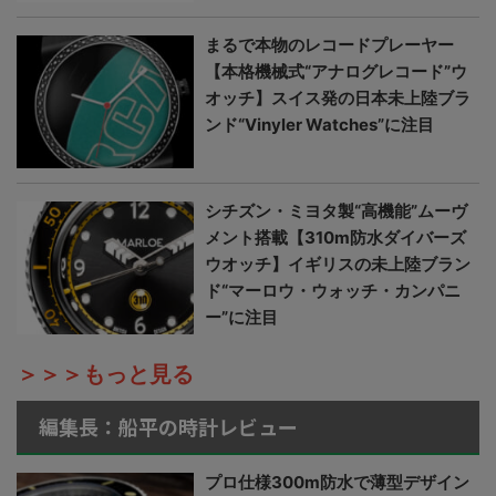
まるで本物のレコードプレーヤー
【本格機械式“アナログレコード”ウ
オッチ】スイス発の日本未上陸ブラ
ンド“Vinyler Watches”に注目
シチズン・ミヨタ製“高機能”ムーヴ
メント搭載【310m防水ダイバーズ
ウオッチ】イギリスの未上陸ブラン
ド“マーロウ・ウォッチ・カンパニ
ー”に注目
＞＞＞もっと見る
編集長：船平の時計レビュー
プロ仕様300m防水で薄型デザイン