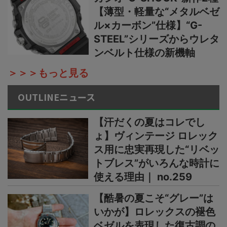
【薄型・軽量な“メタルベゼ
ル×カーボン”仕様】“G-
STEEL”シリーズからウレタ
ンベルト仕様の新機軸
＞＞＞もっと見る
OUTLINEニュース
【汗だくの夏はコレでし
ょ】ヴィンテージ ロレック
ス用に忠実再現した“リベッ
トブレス”がいろんな時計に
使える理由｜ no.259
【酷暑の夏こそ“グレー”は
いかが】ロレックスの褪色
ベゼルを表現した復古調の