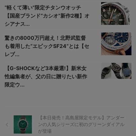
“軽くて薄い”限定チタンウオッチ
【国産ブランド“カシオ”新作2種】オ
シアナス...
驚きの8000万円超え！北野武監督
も着用した“エピックSF24”とは【セ
レブ...
【G-SHOCKなど3本厳選!】新米女
性編集者が、父の日に贈りたい新作
限定ウ...
【本日発売！高島屋限定モデル】アンダー
ンの人気シリーズに初のグリーンダイアル
が登場