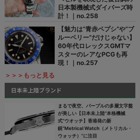
日本製機械式ダイバーズ時
計！｜no.258
【魅力は“青赤ペプシ”や“ブ
ルーベリー”だけじゃない】
60年代ロレックスGMTマ
スターのレアなPCGも再
現！｜no.257
＞＞＞もっと見る
日本未上陸ブランド
まるで夜空、パープルの多層文字盤
が美しい【日本未上陸“本格機械
式”ウオッチ】香港発の新
鋭“Metrical Watch（メトリカル・
ウォッチ）”に注目