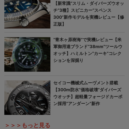
【新常識“スリム・ダイバーズウオッ
チ”3種】スピニカー“スペンス
300”新作モデルを実機レビュー【修
正版】
“青木ヶ原樹海”で実機レビュー【米
軍御用達ブランド“38mm”ツールウ
オッチ】ハミルトン“カーキ”コレク
ションを深掘り
セイコー機械式ムーヴメント搭載
【300m防水“価格破壊”ダイバーズ
ウオッチ】超軽量フォージドカーボ
ン採用“アンダーン”新作
＞＞＞もっと見る