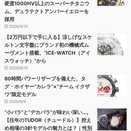
硬度1000HV以上のスーパーチタニウ
ム、デュラテクトアンバーイエローを
採用
2026/8/10
【2万円以下で手に入る】涼しげなスケ
ルトン文字盤にブランド初の機械式ム
ーヴメント搭載、“ICE-WATCH（アイ
スウォッチ）”から
2026/8/10
80時間パワーリザーブを備えた、タ
グ・ホイヤー“カレラ”×“チーム イクザ
ワ”限定モデル
2026/8/9
“小バラ”と“デカバラ”が味わい深い…。
【往年のTUDOR（チュードル）】控え
め相場の3針モデルの魅力とは？｜性別