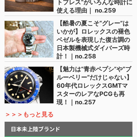
トブレス”がいろんな時計に
使える理由｜ no.259
【酷暑の夏こそ“グレー”は
いかが】ロレックスの褪色
ベゼルを表現した復古調の
日本製機械式ダイバーズ時
計！｜no.258
【魅力は“青赤ペプシ”や“ブ
ルーベリー”だけじゃない】
60年代ロレックスGMTマ
スターのレアなPCGも再
現！｜no.257
＞＞＞もっと見る
日本未上陸ブランド