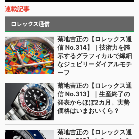
連載記事
ロレックス通信
菊地吉正の【ロレックス通
信 No.314】｜技術力を誇
示するグラフィカルで繊細
なジュビリーダイアルモチ
ーフ
菊地吉正の【ロレックス通
信 No.313】｜生産終了の
発表からほぼ2カ月。実勢
価格はいまおいくら？
菊地吉正の【ロレックス通