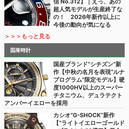
信 No.312】｜えっ、あの
超人気モデルが生産終了な
の！ 2026年新作以上に
今後の動向が気になる
＞＞＞もっと見る
国産時計
国産ブランド“シチズン”新
作【中秋の名月を表現“ルナ
プログラム”限定モデル】硬
度1000HV以上のスーパー
チタニウム、デュラテクト
アンバーイエローを採用
カシオ“G-SHOCK”新作
【“ライトイエローゴールド