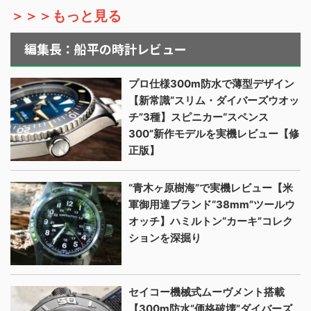
＞＞＞もっと見る
編集長：船平の時計レビュー
プロ仕様300m防水で薄型デザイン
【新常識“スリム・ダイバーズウオッ
チ”3種】スピニカー“スペンス
300”新作モデルを実機レビュー【修
正版】
“青木ヶ原樹海”で実機レビュー【米
軍御用達ブランド“38mm”ツールウ
オッチ】ハミルトン“カーキ”コレク
ションを深掘り
セイコー機械式ムーヴメント搭載
【300m防水“価格破壊”ダイバーズ