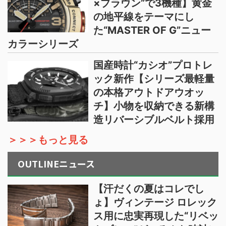
×ブラウン”で3機種】黄金
の地平線をテーマにし
た“MASTER OF G”ニュー
カラーシリーズ
国産時計“カシオ”プロトレ
ック新作【シリーズ最軽量
の本格アウトドアウオッ
チ】小物を収納できる新構
造リバーシブルベルト採用
＞＞＞もっと見る
OUTLINEニュース
【汗だくの夏はコレでし
ょ】ヴィンテージ ロレック
ス用に忠実再現した“リベッ