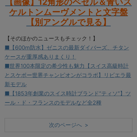
【画像】12角形のベゼル＆青いス
ケルトンムーヴメントと文字盤
【別アングルで見る】
【そのほかのニュースもチェック！】
■【600m防水】ゼニスの最新ダイバーズ、チタン
ケースが重厚感ありまくり！
■世界100本限定の希少性も魅力【スイス高級時計
とスケボー世界チャンピオンがコラボ】リビエラ最
新モデル
■【1853年創業のスイス時計ブランド“ティソ”】ツ
ール・ド・フランスのモデルなど全2種
次のページへ >