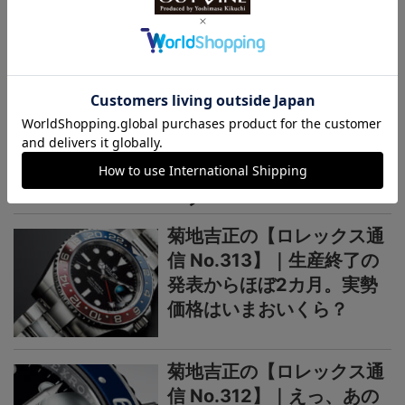
連載記事
ロレックス通信
菊地吉正の【ロレックス通
信 No.314】｜技術力を誇
示するグラフィカルで繊細
なジュビリーダイアルモチ
ーフ
菊地吉正の【ロレックス通
信 No.313】｜生産終了の
発表からほぼ2カ月。実勢
価格はいまおいくら？
菊地吉正の【ロレックス通
信 No.312】｜えっ、あの