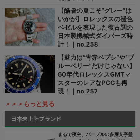
【酷暑の夏こそ“グレー”は
いかが】ロレックスの褪色
ベゼルを表現した復古調の
日本製機械式ダイバーズ時
計！｜no.258
【魅力は“青赤ペプシ”や“ブ
ルーベリー”だけじゃない】
60年代ロレックスGMTマ
スターのレアなPCGも再
現！｜no.257
＞＞＞もっと見る
日本未上陸ブランド
まるで夜空、パープルの多層文字盤