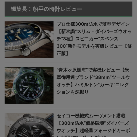
編集長：船平の時計レビュー
プロ仕様300m防水で薄型デザイン
【新常識“スリム・ダイバーズウオッ
チ”3種】スピニカー“スペンス
300”新作モデルを実機レビュー【修
正版】
“青木ヶ原樹海”で実機レビュー【米
軍御用達ブランド“38mm”ツールウ
オッチ】ハミルトン“カーキ”コレク
ションを深掘り
セイコー機械式ムーヴメント搭載
【300m防水“価格破壊”ダイバーズ
ウオッチ】超軽量フォージドカーボ