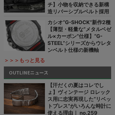
チ】小物を収納できる新構
造リバーシブルベルト採用
カシオ“G-SHOCK”新作2種
【薄型・軽量な“メタルベゼ
ル×カーボン”仕様】“G-
STEEL”シリーズからウレタ
ンベルト仕様の新機軸
＞＞＞もっと見る
OUTLINEニュース
【汗だくの夏はコレでし
ょ】ヴィンテージ ロレック
ス用に忠実再現した“リベッ
トブレス”がいろんな時計に
使える理由｜ no.259