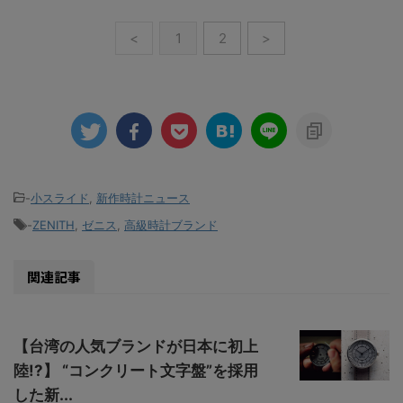
<
1
2
>
-
小スライド
,
新作時計ニュース
-
ZENITH
,
ゼニス
,
高級時計ブランド
関連記事
【台湾の人気ブランドが日本に初上
陸!?】 “コンクリート文字盤”を採用
した新...