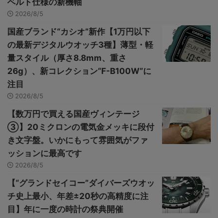
ベルト仕様の新機軸
2026/8/5
国産ブランド“カシオ”新作【1万円以下
の最新デジタルウオッチ3種】薄型・軽
量スタイル（厚さ8.8mm、重さ
26g）、新コレクション“F-B100W”に
注目
2026/8/5
【数万円で買える国産ヴィンテージ
③】20ミクロンの電気金メッキに段付
き文字盤。いかにもって雰囲気がファ
ッションに最高です
2026/8/5
【“グランドセイコー”ダイバーズウオッ
チ史上最小、年差±20秒の高精度に注
目】年に一度の時計の祭典開催