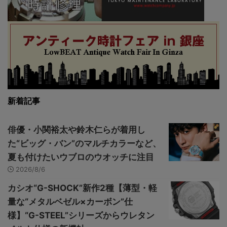
新着記事
俳優・小関裕太や鈴木仁らが着用し
た“ビッグ・バン”のマルチカラーなど、
夏も付けたいウブロのウオッチに注目
2026/8/6
カシオ“G-SHOCK”新作2種【薄型・軽
量な“メタルベゼル×カーボン”仕
様】“G-STEEL”シリーズからウレタン