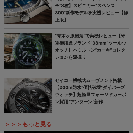
チ”3種】スピニカー“スペンス
300”新作モデルを実機レビュー【修
正版】
“青木ヶ原樹海”で実機レビュー【米
軍御用達ブランド“38mm”ツールウ
オッチ】ハミルトン“カーキ”コレク
ションを深掘り
セイコー機械式ムーヴメント搭載
【300m防水“価格破壊”ダイバーズ
ウオッチ】超軽量フォージドカーボ
ン採用“アンダーン”新作
＞＞＞もっと見る