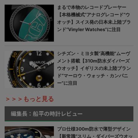
まるで本物のレコードプレーヤー
【本格機械式“アナログレコード”ウ
オッチ】スイス発の日本未上陸ブラ
ンド“Vinyler Watches”に注目
シチズン・ミヨタ製“高機能”ムーヴ
メント搭載【310m防水ダイバーズ
ウオッチ】イギリスの未上陸ブラン
ド“マーロウ・ウォッチ・カンパニ
ー”に注目
＞＞＞もっと見る
編集長：船平の時計レビュー
プロ仕様300m防水で薄型デザイン
【新常識“スリム・ダイバーズウオッ