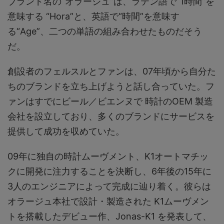
ブランド名の“オラージュ”は、ラテン語で“1時間”を
意味する “Hora”と、英語で“時間”を意味す
る“Age”、二つの単語の組み合わせたものだそう
だ。
創設者のフェルスルとファンは、07年頃から自分た
ちのブランドを立ち上げようと話し合っていた。フ
ァンはすでにビール／ビエンヌで 時計のOEM 製造
会社を設立しており、多くのブランドにサービスを
提供して成功を収めていた。
09年に独自の時計ムーヴメント、K1オートマチッ
クに開発に注力することを決断し、6年後の15年に
3人のエンジニアによって完成に辿り着く。彼らは
オラージュ本社で設計・製造された K1ムーヴメン
トを搭載したデビュー作、Jonas-K1 を発表して、