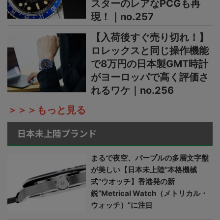
スターのレアなPCGも再
現！｜no.257
【入荷後すぐ売り切れ！】
ロレックスと同じ操作機能
で8万円の日本製GMT時計
がヨーロッパで高く評価さ
れるワケ｜no.256
＞＞＞もっと見る
日本未上陸ブランド
まるで夜空、パープルの多層文字盤
が美しい【日本未上陸“本格機械
式”ウオッチ】香港発の新
鋭“Metrical Watch（メトリカル・
ウォッチ）”に注目