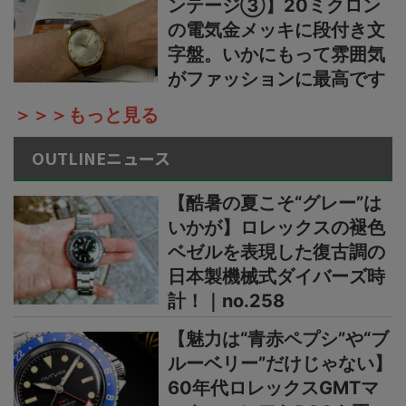
ンテージ③】20ミクロン
の電気金メッキに段付き文
字盤。いかにもって雰囲気
がファッションに最高です
＞＞＞もっと見る
OUTLINEニュース
【酷暑の夏こそ“グレー”は
いかが】ロレックスの褪色
ベゼルを表現した復古調の
日本製機械式ダイバーズ時
計！｜no.258
【魅力は“青赤ペプシ”や“ブ
ルーベリー”だけじゃない】
60年代ロレックスGMTマ