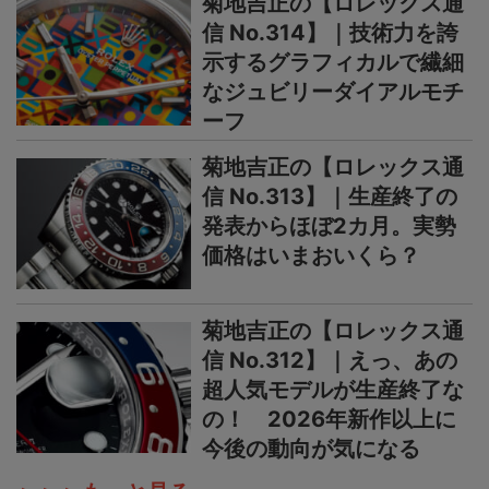
菊地吉正の【ロレックス通
信 No.314】｜技術力を誇
示するグラフィカルで繊細
なジュビリーダイアルモチ
ーフ
菊地吉正の【ロレックス通
信 No.313】｜生産終了の
発表からほぼ2カ月。実勢
価格はいまおいくら？
菊地吉正の【ロレックス通
信 No.312】｜えっ、あの
超人気モデルが生産終了な
の！ 2026年新作以上に
今後の動向が気になる