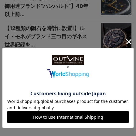
御用達ブランド“ハンハルト”】40年
以上前...
【12種類の隕石を時計に設置!】ル
イ・モネがブランド三つ目のギネス
世界記録を...
【大人にも似合う高級仕様】5万円オ
ーバーのG-SHOCK人気ランキング
2年ぶりに調べた。定価との差が最も少な
いモデルとは？ 価格差トップ14｜菊地吉
正の【ロレックス通信 No.265】