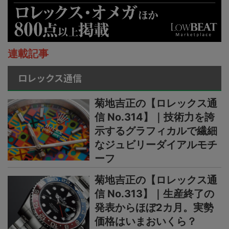
連載記事
ロレックス通信
菊地吉正の【ロレックス通
信 No.314】｜技術力を誇
示するグラフィカルで繊細
なジュビリーダイアルモチ
ーフ
菊地吉正の【ロレックス通
信 No.313】｜生産終了の
発表からほぼ2カ月。実勢
価格はいまおいくら？