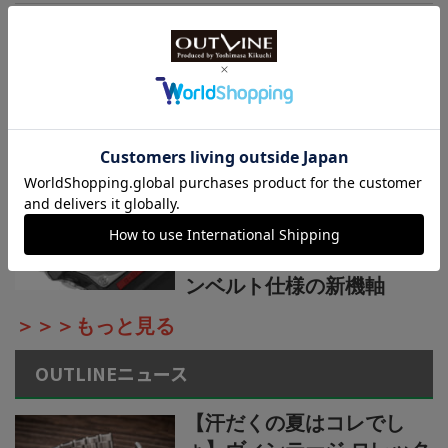
国産時計“カシオ”プロトレ
ック新作【シリーズ最軽量
の本格アウトドアウオッ
チ】小物を収納できる新構
造リバーシブルベルト採用
カシオ“G-SHOCK”新作2種
【薄型・軽量な“メタルベゼ
ル×カーボン”仕様】“G-
STEEL”シリーズからウレタ
ンベルト仕様の新機軸
＞＞＞もっと見る
OUTLINEニュース
【汗だくの夏はコレでし