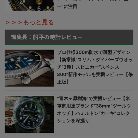
ー”に注目
＞＞＞もっと見る
編集長：船平の時計レビュー
プロ仕様300m防水で薄型デザイン
【新常識“スリム・ダイバーズウオッ
チ”3種】スピニカー“スペンス
300”新作モデルを実機レビュー【修
正版】
“青木ヶ原樹海”で実機レビュー【米
軍御用達ブランド“38mm”ツールウ
オッチ】ハミルトン“カーキ”コレク
ションを深掘り