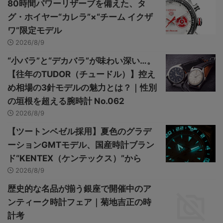
80時間パワーリザーブを備えた、タ
グ・ホイヤー“カレラ”×“チーム イクザ
ワ”限定モデル
2026/8/9
“小バラ”と“デカバラ”が味わい深い…。
【往年のTUDOR（チュードル）】控え
め相場の3針モデルの魅力とは？｜性別
の垣根を超える腕時計 No.062
2026/8/9
【ツートンベゼル採用】夏色のグラデ
ーションGMTモデル、国産時計ブラン
ド“KENTEX（ケンテックス）”から
2026/8/9
歴史的な名品が揃う銀座で開催中のア
ンティーク時計フェア｜菊地吉正の時
計考