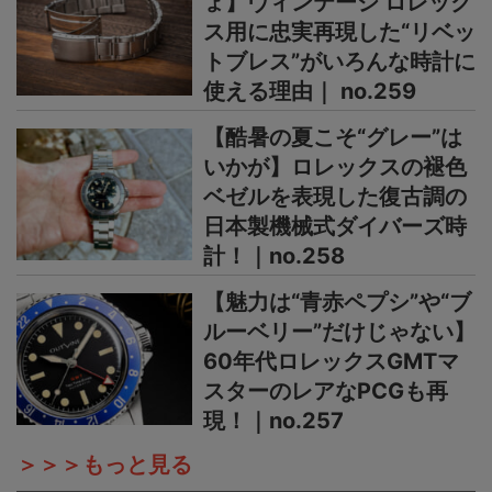
ょ】ヴィンテージ ロレック
ス用に忠実再現した“リベッ
トブレス”がいろんな時計に
使える理由｜ no.259
【酷暑の夏こそ“グレー”は
いかが】ロレックスの褪色
ベゼルを表現した復古調の
日本製機械式ダイバーズ時
計！｜no.258
【魅力は“青赤ペプシ”や“ブ
ルーベリー”だけじゃない】
60年代ロレックスGMTマ
スターのレアなPCGも再
現！｜no.257
＞＞＞もっと見る