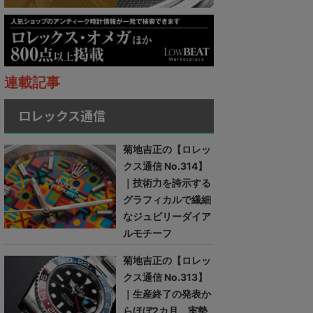
連載記事
ロレックス通信
菊地吉正の【ロレッ
クス通信 No.314】
｜技術力を誇示する
グラフィカルで繊細
なジュビリーダイア
ルモチーフ
菊地吉正の【ロレッ
クス通信 No.313】
｜生産終了の発表か
らほぼ2カ月。実勢