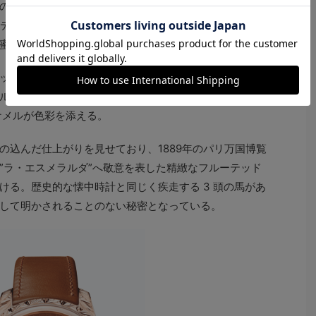
の個性を与え、本モデルでは、ラ・エスメラルダ トゥー
エディション（2016年発表）をベースに、絵画的な風景に
蜜色のモデルに仕上げられている。
ッジを備えた文字盤には姉妹会社のドンツェ・カドラン
ル仕上げが施され、側面とケースバックにもシャンルベ
ナメルが色彩を添える。
の込んだ仕上がりを見せており、1889年のパリ万国博覧
”ラ・エスメラルダ”へ敬意を表した精緻なフルーテッド
ける。歴史的な懐中時計と同じく疾走する 3 頭の馬があ
して明かされることのない秘密となっている。