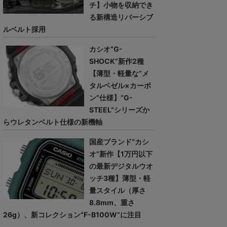
チ】小物を収納でき
る新構造リバーシブ
ルベルト採用
カシオ“G-
SHOCK”新作2種
【薄型・軽量な“メ
タルベゼル×カーボ
ン”仕様】“G-
STEEL”シリーズか
らウレタンベルト仕様の新機軸
国産ブランド“カシ
オ”新作【1万円以下
の最新デジタルウオ
ッチ3種】薄型・軽
量スタイル（厚さ
8.8mm、重さ
26g）、新コレクション“F-B100W”に注目