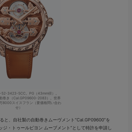
274-52-3423-5CC。PG（43mm径）。
巻き（Cal.GP09600-2083）。世界
2万8000スイスフラン（要価格問い合わ
せ）
、自社製の自動巻きムーヴメント“Cal.GP09600”を
リッジ・トゥールビヨン ムーブメント”として特許を申請し