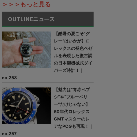
＞＞＞もっと見る
OUTLINEニュース
【酷暑の夏こそ“グ
レー”はいかが】ロ
レックスの褪色ベゼ
ルを表現した復古調
の日本製機械式ダイ
バーズ時計！｜
no.258
【魅力は“青赤ペプ
シ”や“ブルーベリ
ー”だけじゃない】
60年代ロレックス
GMTマスターのレ
アなPCGも再現！｜
no.257