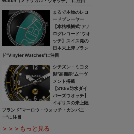
Watch（メトリカル・ウォッチ）”に注目
まるで本物のレコ
ードプレーヤー
【本格機械式“アナ
ログレコード”ウオ
ッチ】スイス発の
日本未上陸ブラン
ド“Vinyler Watches”に注目
シチズン・ミヨタ
製“高機能”ムーヴ
メント搭載
【310m防水ダイ
バーズウオッチ】
イギリスの未上陸
ブランド“マーロウ・ウォッチ・カンパニ
ー”に注目
＞＞＞もっと見る