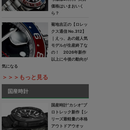
価格はいまおいく
ら？
菊地吉正の【ロレッ
クス通信 No.312】
｜えっ、あの超人気
モデルが生産終了な
の！ 2026年新作
以上に今後の動向が
気になる
＞＞＞もっと見る
国産時計
国産時計“カシオ”プ
ロトレック新作【シ
リーズ最軽量の本格
アウトドアウオッ