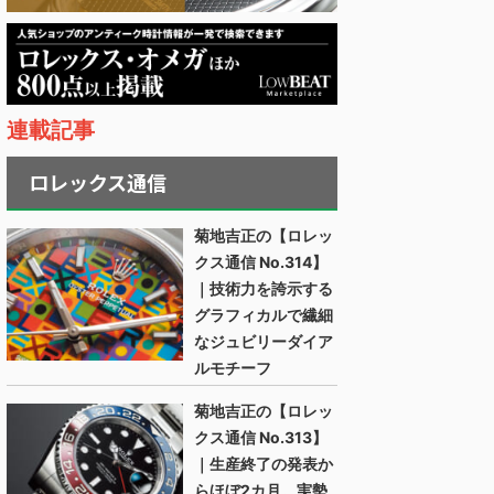
連載記事
ロレックス通信
菊地吉正の【ロレッ
クス通信 No.314】
｜技術力を誇示する
グラフィカルで繊細
なジュビリーダイア
ルモチーフ
菊地吉正の【ロレッ
クス通信 No.313】
｜生産終了の発表か
らほぼ2カ月。実勢