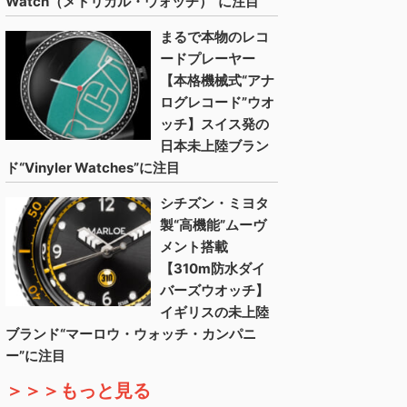
Watch（メトリカル・ウォッチ）”に注目
まるで本物のレコ
ードプレーヤー
【本格機械式“アナ
ログレコード”ウオ
ッチ】スイス発の
日本未上陸ブラン
ド“Vinyler Watches”に注目
シチズン・ミヨタ
製“高機能”ムーヴ
メント搭載
【310m防水ダイ
バーズウオッチ】
イギリスの未上陸
ブランド“マーロウ・ウォッチ・カンパニ
ー”に注目
＞＞＞もっと見る