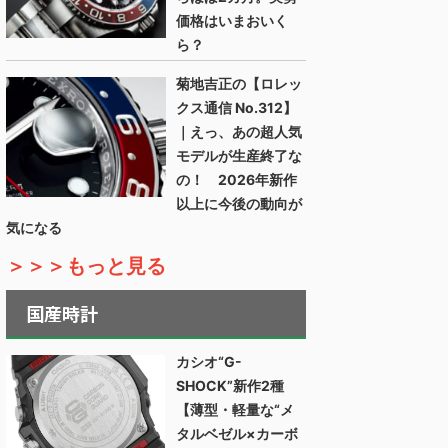
価格はいまおいく
ら？
菊地吉正の【ロレッ
クス通信 No.312】
｜えっ、あの超人気
モデルが生産終了な
の！ 2026年新作
以上に今後の動向が
気になる
＞＞＞もっと見る
国産時計
カシオ“G-
SHOCK”新作2種
【薄型・軽量な“メ
タルベゼル×カーボ