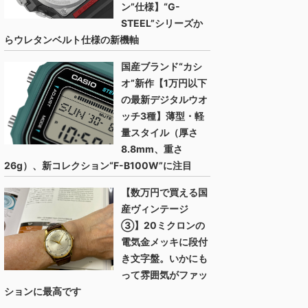
ン”仕様】“G-
STEEL”シリーズか
らウレタンベルト仕様の新機軸
国産ブランド“カシ
オ”新作【1万円以下
の最新デジタルウオ
ッチ3種】薄型・軽
量スタイル（厚さ
8.8mm、重さ
26g）、新コレクション“F-B100W”に注目
【数万円で買える国
産ヴィンテージ
③】20ミクロンの
電気金メッキに段付
き文字盤。いかにも
って雰囲気がファッ
ションに最高です