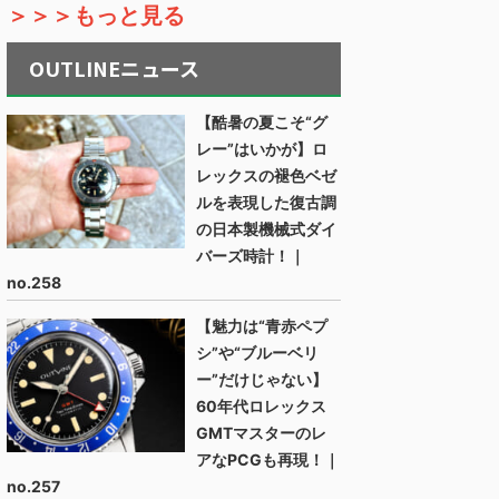
＞＞＞もっと見る
OUTLINEニュース
【酷暑の夏こそ“グ
レー”はいかが】ロ
レックスの褪色ベゼ
ルを表現した復古調
の日本製機械式ダイ
バーズ時計！｜
no.258
【魅力は“青赤ペプ
シ”や“ブルーベリ
ー”だけじゃない】
60年代ロレックス
GMTマスターのレ
アなPCGも再現！｜
no.257