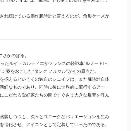
る“カルティエ”は、腕時計でも多くの傑作を生み出して
され続けている傑作腕時計と言えるのが、角形ケースが
にさかのぼる。
だったルイ・カルティエがフランスの軽戦車“ルノー FT-
イン案をおこした“タンク ノルマル”がその原点だ。
を揃えるというその独自のシェイプは、まだ腕時計自体
新鮮なものであり、同時に後に世界的に流行するアー
にこだわる愛好家たちの間ですぐさま大きな反響を呼ん
踏襲しつつも、次々とユニークなバリエーションを生み
を進化させ、アイコンとして定着していったのである。