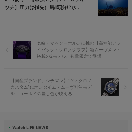
ッチ】圧力は指先に馬1頭分⁉水...
名峰・マッターホルンに挑む【高性能フラ
イバック・クロノグラフ】新ムーヴメント
搭載の2モデル、数量限定で登場
【国産ブランド、シチズン】“ツノクロノ
カスタム”にオンタイム・ムーヴ別注モデ
ル ゴールドの差し色が映える
Watch LIFE NEWS