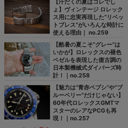
【汗だくの夏はコレでし
ょ】ヴィンテージ ロレック
ス用に忠実再現した“リベッ
トブレス”がいろんな時計に
使える理由｜ no.259
【酷暑の夏こそ“グレー”は
いかが】ロレックスの褪色
ベゼルを表現した復古調の
日本製機械式ダイバーズ時
計！｜no.258
【魅力は“青赤ペプシ”や“ブ
ルーベリー”だけじゃない】
60年代ロレックスGMTマ
スターのレアなPCGも再
現！｜no.257