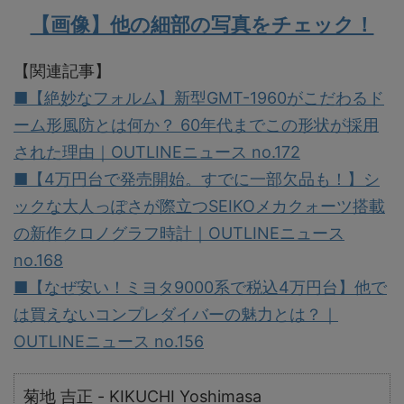
【画像】他の細部の写真をチェック！
【関連記事】
■【絶妙なフォルム】新型GMT-1960がこだわるド
ーム形風防とは何か？ 60年代までこの形状が採用
された理由｜OUTLINEニュース no.172
■【4万円台で発売開始。すでに一部欠品も！】シ
ックな大人っぽさが際立つSEIKOメカクォーツ搭載
の新作クロノグラフ時計｜OUTLINEニュース
no.168
■【なぜ安い！ミヨタ9000系で税込4万円台】他で
は買えないコンプレダイバーの魅力とは？｜
OUTLINEニュース no.156
菊地 吉正 - KIKUCHI Yoshimasa