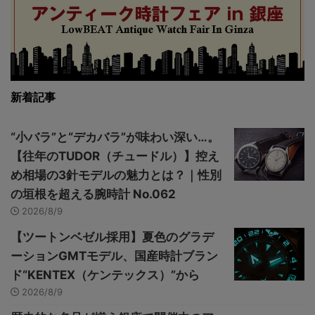
新着記事
“小バラ”と“デカバラ”が味わい深い…。
【往年のTUDOR（チュードル）】控え
め相場の3針モデルの魅力とは？｜性別
の垣根を超える腕時計 No.062
2026/8/9
【ツートンベゼル採用】夏色のグラデ
ーションGMTモデル、国産時計ブラン
ド“KENTEX（ケンテックス）”から
2026/8/9