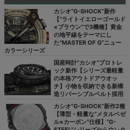
カシオ“G-SHOCK”新作
【“ライトイエローゴールド
×ブラウン”で3機種】黄金
の地平線をテーマにし
た“MASTER OF G”ニュー
カラーシリーズ
国産時計“カシオ”プロトレ
ック新作【シリーズ最軽量
の本格アウトドアウオッ
チ】小物を収納できる新構
造リバーシブルベルト採用
カシオ“G-SHOCK”新作2種
【薄型・軽量な“メタルベゼ
ル×カーボン”仕様】“G-
STEEL”シリーズからウレタ