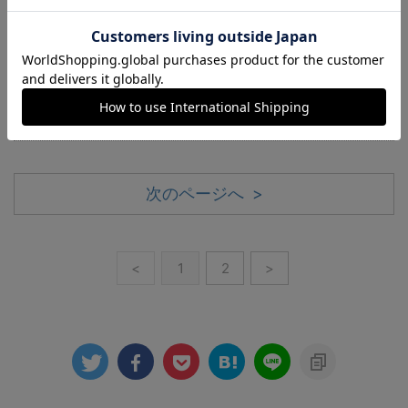
再現した自身の時計ブランド「OUTLINE（アウトライ
ン）」のクリエイティブディレクターとしてオリジナ
ル時計の企画・監修も手がける。
2019年から毎週日曜の朝「総編・菊地吉正のロレック
ス通信」をYahooニュースに連載中！
次のページへ >
<
1
2
>