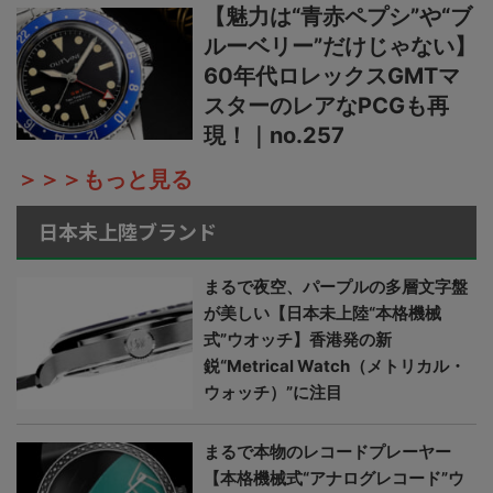
【魅力は“青赤ペプシ”や“ブ
ルーベリー”だけじゃない】
60年代ロレックスGMTマ
スターのレアなPCGも再
現！｜no.257
＞＞＞もっと見る
日本未上陸ブランド
まるで夜空、パープルの多層文字盤
が美しい【日本未上陸“本格機械
式”ウオッチ】香港発の新
鋭“Metrical Watch（メトリカル・
ウォッチ）”に注目
まるで本物のレコードプレーヤー
【本格機械式“アナログレコード”ウ