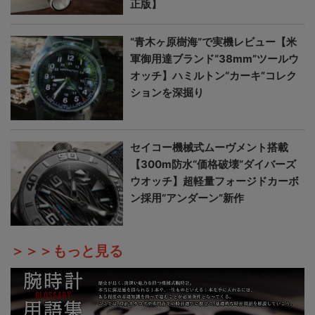
正版】
“青木ヶ原樹海”で実機レビュー【米
軍御用達ブランド“38mm”ツールウ
オッチ】ハミルトン“カーキ”コレク
ションを深掘り
セイコー機械式ムーヴメント搭載
【300m防水“価格破壊”ダイバーズ
ウオッチ】超軽量フォージドカーボ
ン採用“アンダーン”新作
＞＞＞もっと見る