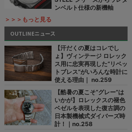
ンベルト仕様の新機軸
＞＞＞もっと見る
OUTLINEニュース
【汗だくの夏はコレでし
ょ】ヴィンテージ ロレック
ス用に忠実再現した“リベッ
トブレス”がいろんな時計に
使える理由｜ no.259
【酷暑の夏こそ“グレー”は
いかが】ロレックスの褪色
ベゼルを表現した復古調の
日本製機械式ダイバーズ時
計！｜no.258