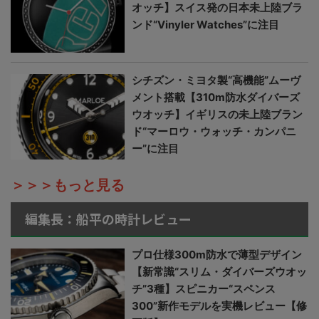
オッチ】スイス発の日本未上陸ブラ
ンド“Vinyler Watches”に注目
シチズン・ミヨタ製“高機能”ムーヴ
メント搭載【310m防水ダイバーズ
ウオッチ】イギリスの未上陸ブラン
ド“マーロウ・ウォッチ・カンパニ
ー”に注目
＞＞＞もっと見る
編集長：船平の時計レビュー
プロ仕様300m防水で薄型デザイン
【新常識“スリム・ダイバーズウオッ
チ”3種】スピニカー“スペンス
300”新作モデルを実機レビュー【修