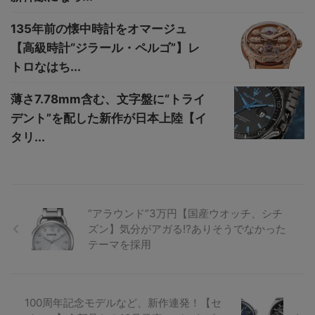
135年前の懐中時計をオマージュ
【高級時計“ジラール・ペルゴ”】レ
トロなはち...
薄さ7.78mm含む、文字盤に“トライ
デント”を配した新作が日本上陸【イ
タリ...
“アラウンド”3万円【国産ウオッチ、シチ
ズン】気分がアガる⁉ありそうでなかった
テーマを採用
100周年記念モデルなど、新作連発！【セ