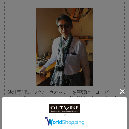
時計専門誌「パワーウオッチ」を筆頭に「ロービー
ト」、「タイムギア」などの時計雑誌を次々に生み出
す。現在、発行人兼総編集長として刊行数は年間20冊
以上にのぼる。また、近年では、業界初の時計専門の
クラウドファンディングサイト「WATCH Makers」を
開設。さらには、アンティークウオッチのテイストを