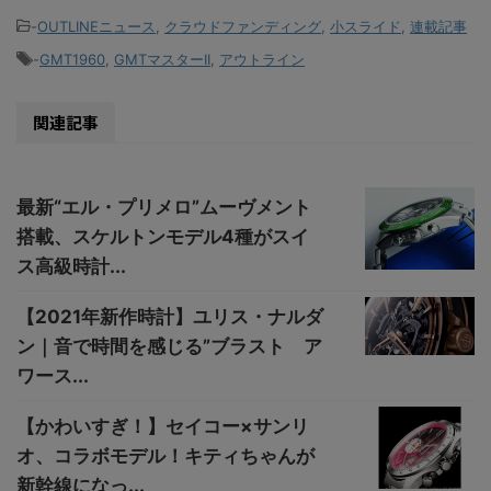
-
OUTLINEニュース
,
クラウドファンディング
,
小スライド
,
連載記事
-
GMT1960
,
GMTマスターII
,
アウトライン
関連記事
最新“エル・プリメロ”ムーヴメント
搭載、スケルトンモデル4種がスイ
ス高級時計...
【2021年新作時計】ユリス・ナルダ
ン｜音で時間を感じる”ブラスト ア
ワース...
【かわいすぎ！】セイコー×サンリ
オ、コラボモデル！キティちゃんが
新幹線になっ...