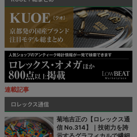
連載記事
ロレックス通信
菊地吉正の【ロレックス通
信 No.314】｜技術力を誇
示するグラフィカルで繊細