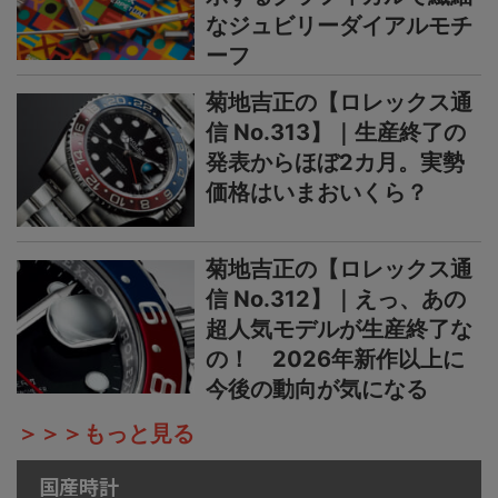
なジュビリーダイアルモチ
ーフ
菊地吉正の【ロレックス通
信 No.313】｜生産終了の
発表からほぼ2カ月。実勢
価格はいまおいくら？
菊地吉正の【ロレックス通
信 No.312】｜えっ、あの
超人気モデルが生産終了な
の！ 2026年新作以上に
今後の動向が気になる
＞＞＞もっと見る
国産時計