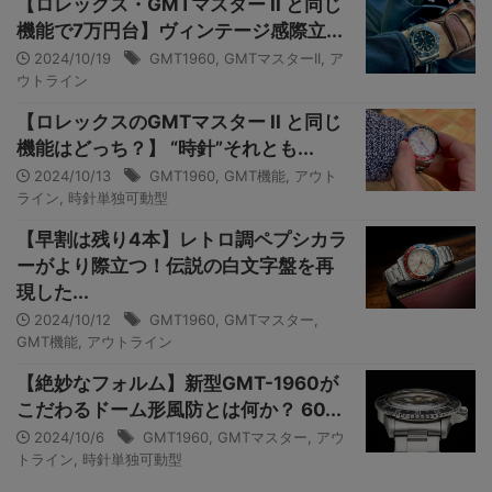
【ロレックス・GMTマスター II と同じ
機能で7万円台】ヴィンテージ感際立...
2024/10/19
GMT1960
,
GMTマスターII
,
ア
ウトライン
【ロレックスのGMTマスター II と同じ
機能はどっち？】 “時針”それとも...
2024/10/13
GMT1960
,
GMT機能
,
アウト
ライン
,
時針単独可動型
【早割は残り4本】レトロ調ペプシカラ
ーがより際立つ！伝説の白文字盤を再
現した...
2024/10/12
GMT1960
,
GMTマスター
,
GMT機能
,
アウトライン
【絶妙なフォルム】新型GMT-1960が
こだわるドーム形風防とは何か？ 60...
2024/10/6
GMT1960
,
GMTマスター
,
アウ
トライン
,
時針単独可動型