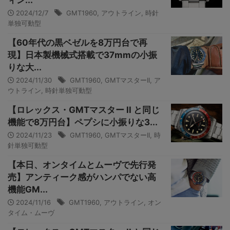
ィン...
2024/12/7
GMT1960
,
アウトライン
,
時針
単独可動型
【60年代の黒ベゼルを8万円台で再
現】日本製機械式搭載で37mmの小振
りな大...
2024/11/30
GMT1960
,
GMTマスターII
,
ア
ウトライン
,
時針単独可動型
【ロレックス・GMTマスター II と同じ
機能で8万円台】ペプシに小振りな3...
2024/11/23
GMT1960
,
GMTマスターII
,
時
針単独可動型
【本日、オンタイムとムーヴで先行発
売】アンティーク感がハンパでない高
機能GM...
2024/11/16
GMT1960
,
アウトライン
,
オン
タイム・ムーヴ