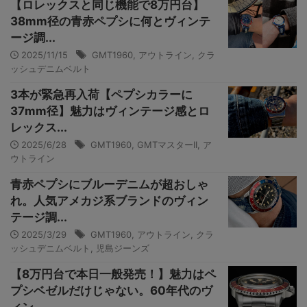
【ロレックスと同じ機能で8万円台】
38mm径の青赤ペプシに何とヴィンテ
ージ調...
2025/11/15
GMT1960
,
アウトライン
,
クラ
ッシュデニムベルト
3本が緊急再入荷【ペプシカラーに
37mm径】魅力はヴィンテージ感とロ
レックス...
2025/6/28
GMT1960
,
GMTマスターII
,
ア
ウトライン
青赤ペプシにブルーデニムが超おしゃ
れ。人気アメカジ系ブランドのヴィン
テージ調...
2025/3/29
GMT1960
,
アウトライン
,
クラ
ッシュデニムベルト
,
児島ジーンズ
【8万円台で本日一般発売！】魅力はペ
プシベゼルだけじゃない。60年代のヴ