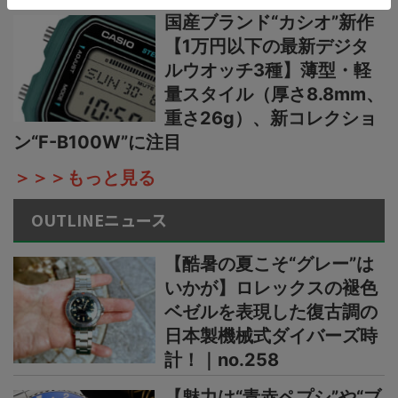
国産ブランド“カシオ”新作
【1万円以下の最新デジタ
ルウオッチ3種】薄型・軽
量スタイル（厚さ8.8mm、
重さ26g）、新コレクショ
ン“F-B100W”に注目
＞＞＞もっと見る
OUTLINEニュース
【酷暑の夏こそ“グレー”は
いかが】ロレックスの褪色
ベゼルを表現した復古調の
日本製機械式ダイバーズ時
計！｜no.258
【魅力は“青赤ペプシ”や“ブ