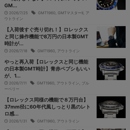
GM...
2026/7/25
GMT1960
,
GMTマスターII
,
ア
ウトライン
【入荷後すぐ売り切れ！】ロレックス
と同じ操作機能で8万円の日本製GMT
時計が...
2026/7/18
GMT1960
,
アウトライン
やっと再入荷【ロレックスと同じ機能
の日本製GMT時計】青赤ペプシもいい
が、1...
2026/7/11
GMT1960
,
アウトライン
,
ブル
ーベリー
【ロレックス同様の機能で８万円台】
37mm径に60年代風しっとり黒のレト
ロ感...
2026/1/31
GMT1960
,
アウトライン