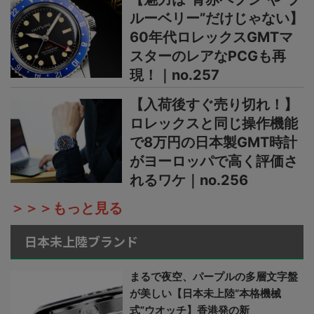
ルーベリー”だけじゃない】
60年代ロレックスGMTマ
スターのレアなPCGも再
現！｜no.257
【入荷後すぐ売り切れ！】
ロレックスと同じ操作機能
で8万円の日本製GMT時計
がヨーロッパで高く評価さ
れるワケ｜no.256
＞＞＞もっと見る
日本未上陸ブランド
まるで夜空、パープルの多層文字盤
が美しい【日本未上陸“本格機械
式”ウオッチ】香港発の新