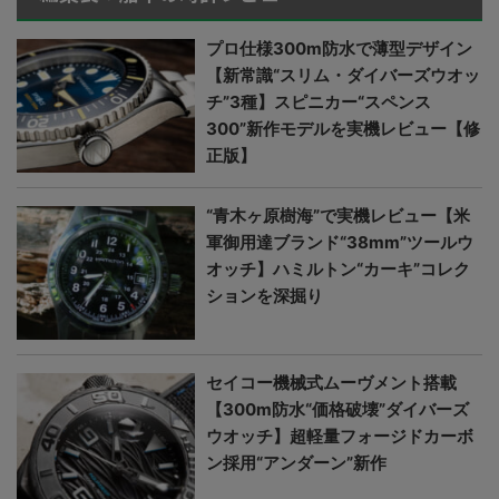
プロ仕様300m防水で薄型デザイン
【新常識“スリム・ダイバーズウオッ
チ”3種】スピニカー“スペンス
300”新作モデルを実機レビュー【修
正版】
“青木ヶ原樹海”で実機レビュー【米
軍御用達ブランド“38mm”ツールウ
オッチ】ハミルトン“カーキ”コレク
ションを深掘り
セイコー機械式ムーヴメント搭載
【300m防水“価格破壊”ダイバーズ
ウオッチ】超軽量フォージドカーボ
ン採用“アンダーン”新作