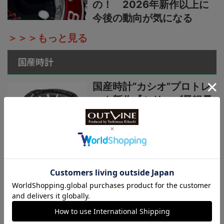
の！ 2026年新作以上に
今後の動向が気になる
＞＞＞もっと見る
国産時計
国産時計“カシオ”プロトレ
ック新作【シリーズ最軽量
の本格アウトドアウオッ
チ】小物を収納できる新構
造リバーシブルベルト採用
カシオ“G-SHOCK”新作2種
【薄型・軽量な“メタルベゼ
ル×カーボン”仕様】“G-
STEEL”シリーズからウレタ
ンベルト仕様の新機軸