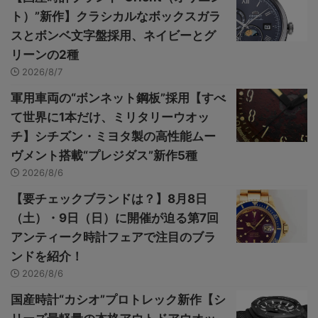
ト）”新作】クラシカルなボックスガラ
スとボンベ文字盤採用、ネイビーとグ
リーンの2種
2026/8/7
軍用車両の“ボンネット鋼板”採用【すべ
て世界に1本だけ、ミリタリーウオッ
チ】シチズン・ミヨタ製の高性能ムー
ヴメント搭載“プレジダス”新作5種
2026/8/6
【要チェックブランドは？】8月8日
（土）・9日（日）に開催が迫る第7回
アンティーク時計フェアで注目のブラ
ンドを紹介！
2026/8/6
国産時計“カシオ”プロトレック新作【シ