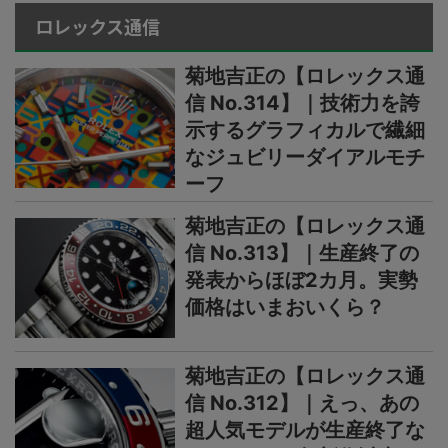
ロレックス通信
菊地吉正の【ロレックス通
信 No.314】｜技術力を誇
示するグラフィカルで繊細
なジュビリーダイアルモチ
ーフ
菊地吉正の【ロレックス通
信 No.313】｜生産終了の
発表からほぼ2カ月。実勢
価格はいまおいくら？
菊地吉正の【ロレックス通
信 No.312】｜えっ、あの
超人気モデルが生産終了な