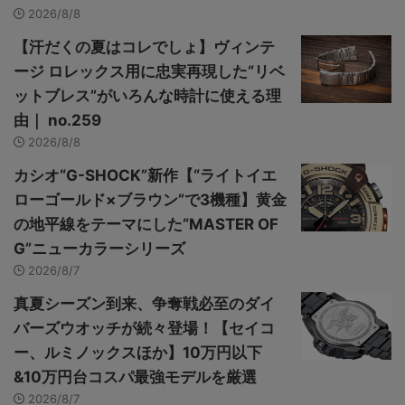
2026/8/8
【汗だくの夏はコレでしょ】ヴィンテ
ージ ロレックス用に忠実再現した“リベ
ットブレス”がいろんな時計に使える理
由｜ no.259
2026/8/8
カシオ“G-SHOCK”新作【“ライトイエ
ローゴールド×ブラウン”で3機種】黄金
の地平線をテーマにした“MASTER OF
G”ニューカラーシリーズ
2026/8/7
真夏シーズン到来、争奪戦必至のダイ
バーズウオッチが続々登場！【セイコ
ー、ルミノックスほか】10万円以下
&10万円台コスパ最強モデルを厳選
2026/8/7