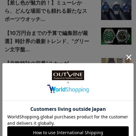
【差し色が魅力的！】ミューレか
ら、どんな場面でも頼れる新たなス
ポーツウオッチ...
【10万円台までの予算で編集部が厳
選】時計界の最新トレンド、“グリー
ン文字盤...
【北欧時計の定番“スカーゲ
ン”】“SIGNATUR”に新型ブレスレッ
トが登場
【Q91】デイト表示が半目の状態
に。中で何が起きている？＜時計の
トラブル編＞