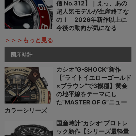
信 No.312】｜えっ、あの
超人気モデルが生産終了な
の！ 2026年新作以上に
今後の動向が気になる
＞＞＞もっと見る
国産時計
カシオ“G-SHOCK”新作
【“ライトイエローゴールド
×ブラウン”で3機種】黄金
の地平線をテーマにし
た“MASTER OF G”ニュー
カラーシリーズ
国産時計“カシオ”プロトレ
ック新作【シリーズ最軽量