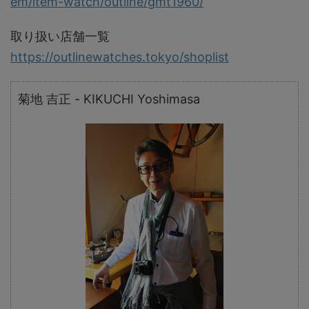
em/item-watch/outline/gmt1960/
取り扱い店舗一覧
https://outlinewatches.tokyo/shoplist
菊地 吉正 - KIKUCHI Yoshimasa