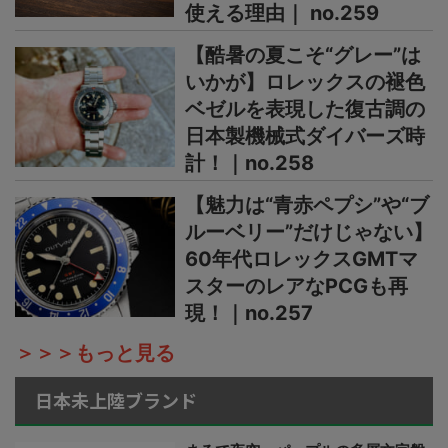
使える理由｜ no.259
【酷暑の夏こそ“グレー”は
いかが】ロレックスの褪色
ベゼルを表現した復古調の
日本製機械式ダイバーズ時
計！｜no.258
【魅力は“青赤ペプシ”や“ブ
ルーベリー”だけじゃない】
60年代ロレックスGMTマ
スターのレアなPCGも再
現！｜no.257
＞＞＞もっと見る
日本未上陸ブランド