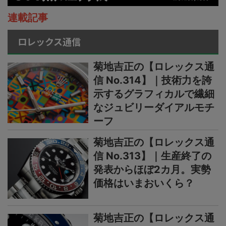
連載記事
ロレックス通信
菊地吉正の【ロレックス通
信 No.314】｜技術力を誇
示するグラフィカルで繊細
なジュビリーダイアルモチ
ーフ
菊地吉正の【ロレックス通
信 No.313】｜生産終了の
発表からほぼ2カ月。実勢
価格はいまおいくら？
菊地吉正の【ロレックス通