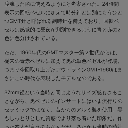
渡航した際に使えるようにと考案された。24時間
表示の回転ベゼルに加えて時分針とは別にもうひと
つGMT針と呼ばれる副時針を備えており、回転ベ
ゼルは感覚的に昼夜が判別できるように青と赤の2
色に色分けされている。
ただ、1960年代のGMTマスター第２世代からは、
従来の青赤ベゼルに加えて黒の単色ベゼルが登場。
つまり今回取り上げたアウトラインGMT-1960はま
さにこの時代を表現したモデルなのである。
37mm径という当時と同じようなサイズ感もさるこ
とながら、黒ベゼルのインサートにはいま流行りの
セラミックではなく、昔からのアルミ製を使用。黒
もしっとりとした質感でより落ち着いた印象だ。作
った本人が言うのもなんだが、あたかも当時の時計