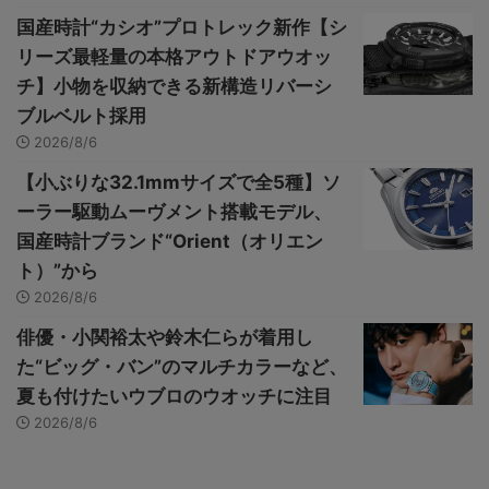
国産時計“カシオ”プロトレック新作【シ
リーズ最軽量の本格アウトドアウオッ
チ】小物を収納できる新構造リバーシ
ブルベルト採用
2026/8/6
【小ぶりな32.1mmサイズで全5種】ソ
ーラー駆動ムーヴメント搭載モデル、
国産時計ブランド“Orient（オリエン
ト）”から
2026/8/6
俳優・小関裕太や鈴木仁らが着用し
た“ビッグ・バン”のマルチカラーなど、
夏も付けたいウブロのウオッチに注目
2026/8/6