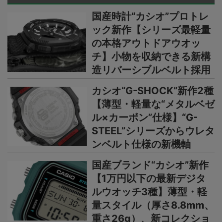
国産時計“カシオ”プロトレ
ック新作【シリーズ最軽量
の本格アウトドアウオッ
チ】小物を収納できる新構
造リバーシブルベルト採用
カシオ“G-SHOCK”新作2種
【薄型・軽量な“メタルベゼ
ル×カーボン”仕様】“G-
STEEL”シリーズからウレタ
ンベルト仕様の新機軸
国産ブランド“カシオ”新作
【1万円以下の最新デジタ
ルウオッチ3種】薄型・軽
量スタイル（厚さ8.8mm、
重さ26g）、新コレクショ