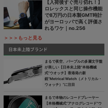
【入荷後すぐ売り切れ！】
ロレックスと同じ操作機能
で8万円の日本製GMT時計
がヨーロッパで高く評価さ
れるワケ｜no.256
＞＞＞もっと見る
日本未上陸ブランド
まるで夜空、パープルの多層文字盤
が美しい【日本未上陸“本格機械
式”ウオッチ】香港発の新
鋭“Metrical Watch（メトリカル・
ウォッチ）”に注目
まるで本物のレコードプレーヤー
【本格機械式“アナログレコード”ウ