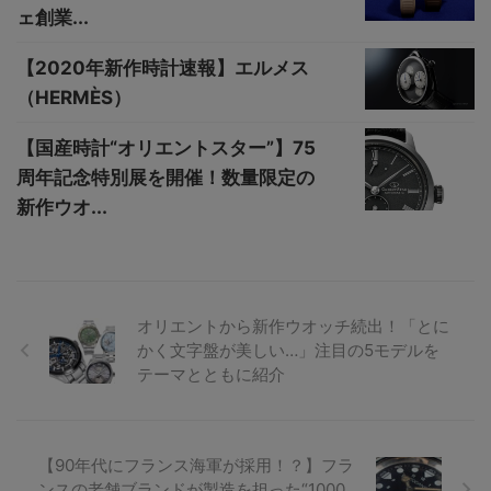
ェ創業...
【2020年新作時計速報】エルメス
（HERMÈS）
【国産時計“オリエントスター”】75
周年記念特別展を開催！数量限定の
新作ウオ...
オリエントから新作ウオッチ続出！「とに
かく文字盤が美しい…」注目の5モデルを
テーマとともに紹介
【90年代にフランス海軍が採用！？】フラ
ンスの老舗ブランドが製造を担った“1000