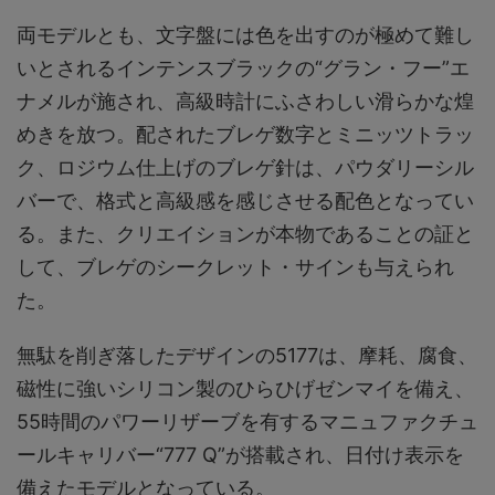
両モデルとも、文字盤には色を出すのが極めて難し
いとされるインテンスブラックの“グラン・フー”エ
ナメルが施され、高級時計にふさわしい滑らかな煌
めきを放つ。配されたブレゲ数字とミニッツトラッ
ク、ロジウム仕上げのブレゲ針は、パウダリーシル
バーで、格式と高級感を感じさせる配色となってい
る。また、クリエイションが本物であることの証と
して、ブレゲのシークレット・サインも与えられ
た。
無駄を削ぎ落したデザインの5177は、摩耗、腐食、
磁性に強いシリコン製のひらひげゼンマイを備え、
55時間のパワーリザーブを有するマニュファクチュ
ールキャリバー“777 Q”が搭載され、日付け表示を
備えたモデルとなっている。