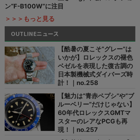
ン“F-B100W”に注目
＞＞＞もっと見る
OUTLINEニュース
【酷暑の夏こそ“グレー”は
いかが】ロレックスの褪色
ベゼルを表現した復古調の
日本製機械式ダイバーズ時
計！｜no.258
【魅力は“青赤ペプシ”や“ブ
ルーベリー”だけじゃない】
60年代ロレックスGMTマ
スターのレアなPCGも再
現！｜no.257