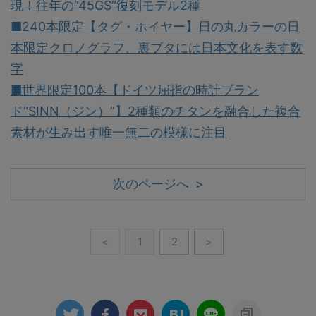
現！往年の“45GS”復刻モデル2種
■240本限定【タグ・ホイヤー】日の丸カラーの日
本限定クロノグラフ、裏ブタには日本文化を表す数
字
■世界限定100本【ドイツ屈指の時計ブラン
ド“SINN（ジン）”】2種類のチタンを融合した複合
素材が生み出す唯一無二の模様に注目
次のページへ >
<
1
2
>