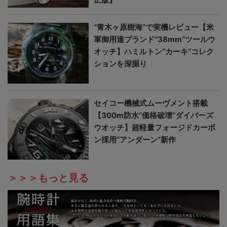
“青木ヶ原樹海”で実機レビュー【米
軍御用達ブランド“38mm”ツールウ
オッチ】ハミルトン“カーキ”コレク
ションを深掘り
セイコー機械式ムーヴメント搭載
【300m防水“価格破壊”ダイバーズ
ウオッチ】超軽量フォージドカーボ
ン採用“アンダーン”新作
＞＞＞もっと見る