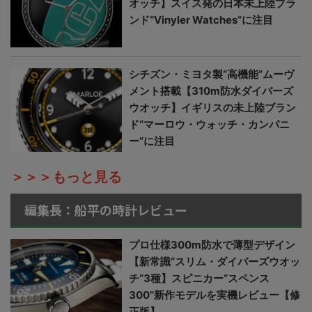
オッチ】スイス発の日本未上陸ブラ
ンド“Vinyler Watches”に注目
シチズン・ミヨタ製“高機能”ムーヴ
メント搭載【310m防水ダイバーズ
ウオッチ】イギリスの未上陸ブラン
ド“マーロウ・ウォッチ・カンパニ
ー”に注目
＞＞＞もっと見る
編集長：船平の時計レビュー
プロ仕様300m防水で薄型デザイン
【新常識“スリム・ダイバーズウオッ
チ”3種】スピニカー“スペンス
300”新作モデルを実機レビュー【修
正版】