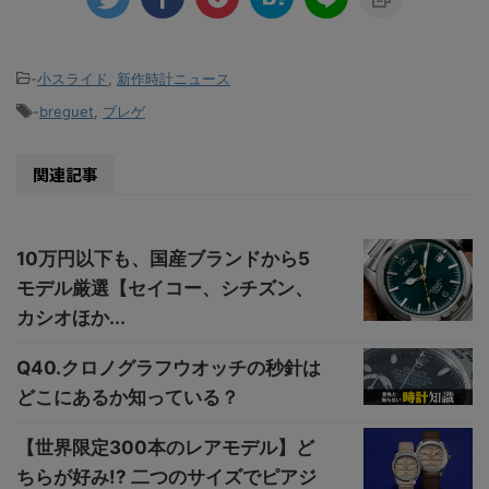
-
小スライド
,
新作時計ニュース
-
breguet
,
ブレゲ
関連記事
10万円以下も、国産ブランドから5
モデル厳選【セイコー、シチズン、
カシオほか...
Q40.クロノグラフウオッチの秒針は
どこにあるか知っている？
【世界限定300本のレアモデル】ど
ちらが好み!? 二つのサイズでピアジ