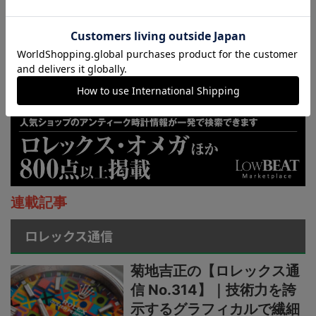
連載記事
ロレックス通信
菊地吉正の【ロレックス通
信 No.314】｜技術力を誇
示するグラフィカルで繊細