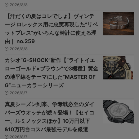
2026/8/8
【汗だくの夏はコレでしょ】ヴィンテ
ージ ロレックス用に忠実再現した“リベ
ットブレス”がいろんな時計に使える理
由｜ no.259
2026/8/8
カシオ“G-SHOCK”新作【“ライトイエ
ローゴールド×ブラウン”で3機種】黄金
の地平線をテーマにした“MASTER OF
G”ニューカラーシリーズ
2026/8/7
真夏シーズン到来、争奪戦必至のダイ
バーズウオッチが続々登場！【セイコ
ー、ルミノックスほか】10万円以下
&10万円台コスパ最強モデルを厳選
2026/8/7