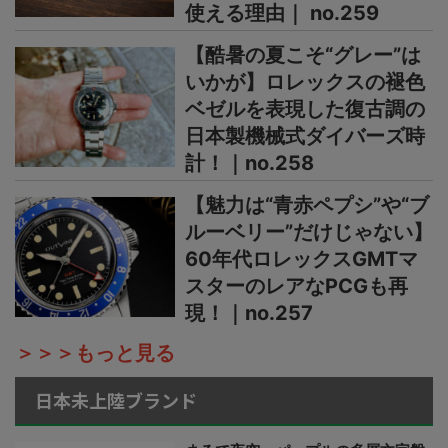
使える理由｜ no.259
【酷暑の夏こそ“グレー”は
いかが】ロレックスの褪色
ベゼルを表現した復古調の
日本製機械式ダイバーズ時
計！｜no.258
【魅力は“青赤ペプシ”や“ブ
ルーベリー”だけじゃない】
60年代ロレックスGMTマ
スターのレアなPCGも再
現！｜no.257
＞＞＞もっと見る
日本未上陸ブランド