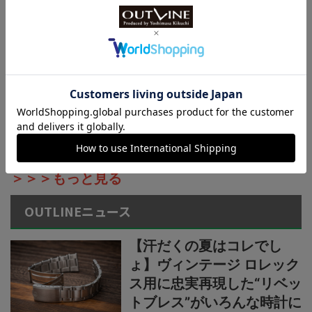
の本格アウトドアウオッ
チ】小物を収納できる新構
造リバーシブルベルト採用
カシオ“G-SHOCK”新作2種
【薄型・軽量な“メタルベゼ
ル×カーボン”仕様】“G-
STEEL”シリーズからウレタ
ンベルト仕様の新機軸
＞＞＞もっと見る
OUTLINEニュース
【汗だくの夏はコレでし
ょ】ヴィンテージ ロレック
ス用に忠実再現した“リベッ
トブレス”がいろんな時計に