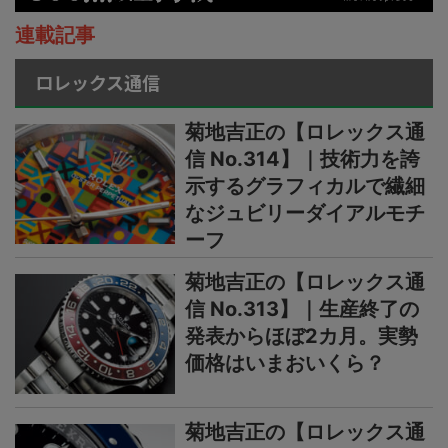
連載記事
ロレックス通信
菊地吉正の【ロレックス通
信 No.314】｜技術力を誇
示するグラフィカルで繊細
なジュビリーダイアルモチ
ーフ
菊地吉正の【ロレックス通
信 No.313】｜生産終了の
発表からほぼ2カ月。実勢
価格はいまおいくら？
菊地吉正の【ロレックス通