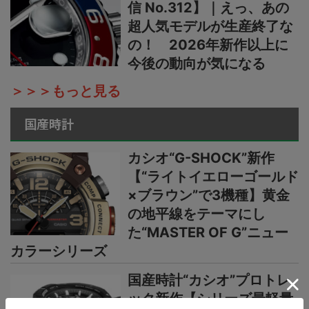
信 No.312】｜えっ、あの
超人気モデルが生産終了な
の！ 2026年新作以上に
今後の動向が気になる
＞＞＞もっと見る
国産時計
カシオ“G-SHOCK”新作
【“ライトイエローゴールド
×ブラウン”で3機種】黄金
の地平線をテーマにし
た“MASTER OF G”ニュー
カラーシリーズ
国産時計“カシオ”プロトレ
ック新作【シリーズ最軽量