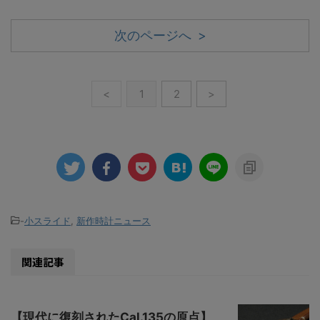
次のページへ >
<
1
2
>
-
小スライド
,
新作時計ニュース
関連記事
【現代に復刻されたCal.135の原点】