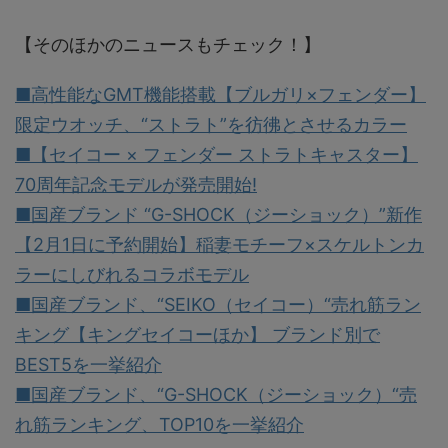
【そのほかのニュースもチェック！】
■高性能なGMT機能搭載【ブルガリ×フェンダー】
限定ウオッチ、“ストラト”を彷彿とさせるカラー
■【セイコー × フェンダー ストラトキャスター】
70周年記念モデルが発売開始!
■国産ブランド “G-SHOCK（ジーショック）”新作
【2月1日に予約開始】稲妻モチーフ×スケルトンカ
ラーにしびれるコラボモデル
■国産ブランド、“SEIKO（セイコー）“売れ筋ラン
キング【キングセイコーほか】 ブランド別で
BEST5を一挙紹介
■国産ブランド、“G-SHOCK（ジーショック）“売
れ筋ランキング、TOP10を一挙紹介