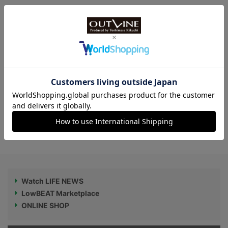
【2017年まで僅か3年】短命に終わったシ
ードゥエラー4000は買いなのか？｜菊地
吉正の【ロレックス通信 No.290】
【グランドセイコー、何がそんなにすご
い？】ロレックス以上の素材を使用!?国産
最高峰ブランドが生み出す腕時計ケース
Watch LIFE NEWS
LowBEAT Marketplace
ONLINE SHOP