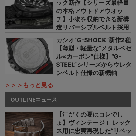
ック新作【シリーズ最軽量
の本格アウトドアウオッ
チ】小物を収納できる新構
造リバーシブルベルト採用
カシオ“G-SHOCK”新作2種
【薄型・軽量な“メタルベゼ
ル×カーボン”仕様】“G-
STEEL”シリーズからウレタ
ンベルト仕様の新機軸
＞＞＞もっと見る
OUTLINEニュース
【汗だくの夏はコレでし
ょ】ヴィンテージ ロレック
ス用に忠実再現した“リベッ