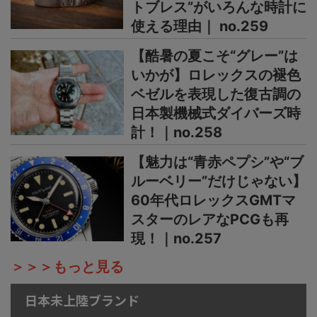
トブレス”がいろんな時計に
使える理由｜ no.259
【酷暑の夏こそ“グレー”は
いかが】ロレックスの褪色
ベゼルを表現した復古調の
日本製機械式ダイバーズ時
計！｜no.258
【魅力は“青赤ペプシ”や“ブ
ルーベリー”だけじゃない】
60年代ロレックスGMTマ
スターのレアなPCGも再
現！｜no.257
＞＞＞もっと見る
日本未上陸ブランド