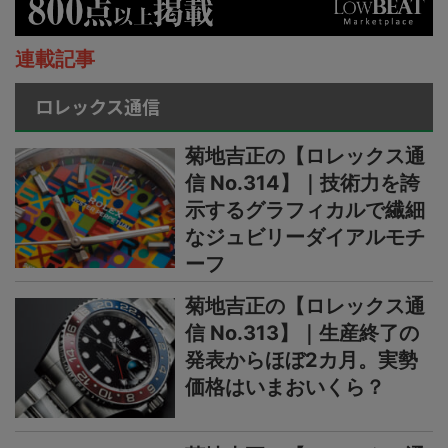
連載記事
ロレックス通信
菊地吉正の【ロレックス通
信 No.314】｜技術力を誇
示するグラフィカルで繊細
なジュビリーダイアルモチ
ーフ
菊地吉正の【ロレックス通
信 No.313】｜生産終了の
発表からほぼ2カ月。実勢
価格はいまおいくら？