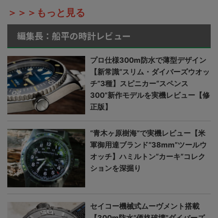
＞＞＞もっと見る
編集長：船平の時計レビュー
プロ仕様300m防水で薄型デザイン
【新常識“スリム・ダイバーズウオッ
チ”3種】スピニカー“スペンス
300”新作モデルを実機レビュー【修
正版】
“青木ヶ原樹海”で実機レビュー【米
軍御用達ブランド“38mm”ツールウ
オッチ】ハミルトン“カーキ”コレク
ションを深掘り
セイコー機械式ムーヴメント搭載
【300m防水“価格破壊”ダイバーズ