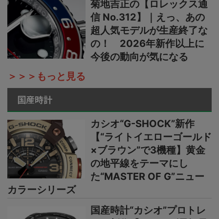
菊地吉正の【ロレックス通
信 No.312】｜えっ、あの
超人気モデルが生産終了な
の！ 2026年新作以上に
今後の動向が気になる
＞＞＞もっと見る
国産時計
カシオ“G-SHOCK”新作
【“ライトイエローゴールド
×ブラウン”で3機種】黄金
の地平線をテーマにし
た“MASTER OF G”ニュー
カラーシリーズ
国産時計“カシオ”プロトレ