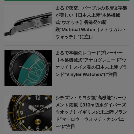
まるで夜空、パープルの多層文字盤
が美しい【日本未上陸“本格機械
式”ウオッチ】香港発の新
鋭“Metrical Watch（メトリカル・
ウォッチ）”に注目
まるで本物のレコードプレーヤー
【本格機械式“アナログレコード”ウ
オッチ】スイス発の日本未上陸ブラ
ンド“Vinyler Watches”に注目
シチズン・ミヨタ製“高機能”ムーヴ
メント搭載【310m防水ダイバーズ
ウオッチ】イギリスの未上陸ブラン
ド“マーロウ・ウォッチ・カンパニ
ー”に注目