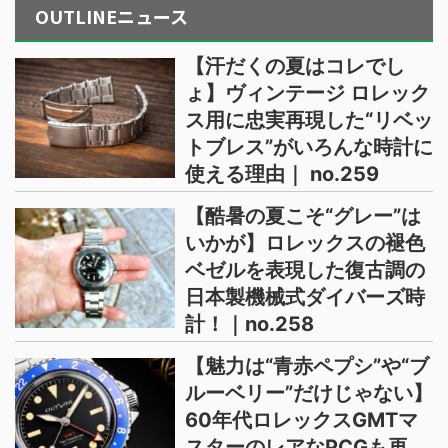
OUTLINEニュース
【汗だくの夏はコレでし
ょ】ヴィンテージ ロレック
ス用に忠実再現した“リベッ
トブレス”がいろんな時計に
使える理由｜ no.259
【酷暑の夏こそ“グレー”は
いかが】ロレックスの褪色
ベゼルを表現した復古調の
日本製機械式ダイバーズ時
計！｜no.258
【魅力は“青赤ペプシ”や“ブ
ルーベリー”だけじゃない】
60年代ロレックスGMTマ
スターのレアなPCGも再