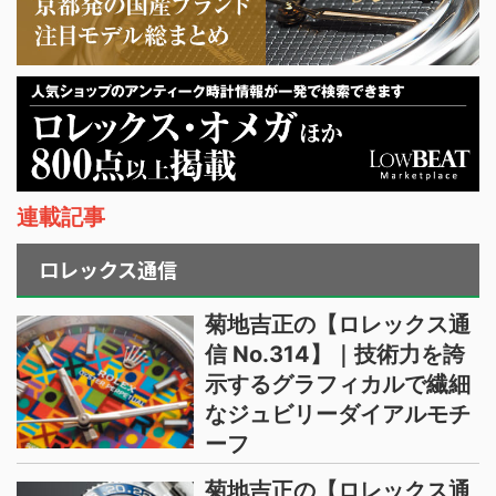
連載記事
ロレックス通信
菊地吉正の【ロレックス通
信 No.314】｜技術力を誇
示するグラフィカルで繊細
なジュビリーダイアルモチ
ーフ
菊地吉正の【ロレックス通