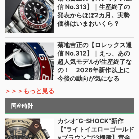
信 No.313】｜生産終了の
発表からほぼ2カ月。実勢
価格はいまおいくら？
菊地吉正の【ロレックス通
信 No.312】｜えっ、あの
超人気モデルが生産終了な
の！ 2026年新作以上に
今後の動向が気になる
＞＞＞もっと見る
国産時計
カシオ“G-SHOCK”新作
【“ライトイエローゴールド
×ブラウン”で3機種】黄金