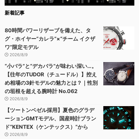
新着記事
80時間パワーリザーブを備えた、タ
グ・ホイヤー“カレラ”×“チーム イクザ
ワ”限定モデル
2026/8/9
“小バラ”と“デカバラ”が味わい深い…。
【往年のTUDOR（チュードル）】控え
め相場の3針モデルの魅力とは？｜性別
の垣根を超える腕時計 No.062
2026/8/9
【ツートンベゼル採用】夏色のグラデ
ーションGMTモデル、国産時計ブラン
ド“KENTEX（ケンテックス）”から
2026/8/9