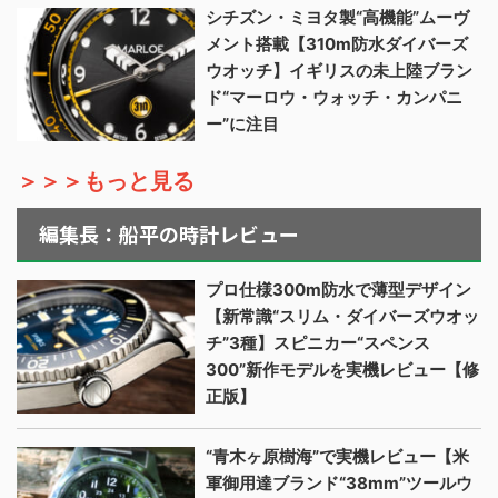
シチズン・ミヨタ製“高機能”ムーヴ
メント搭載【310m防水ダイバーズ
ウオッチ】イギリスの未上陸ブラン
ド“マーロウ・ウォッチ・カンパニ
ー”に注目
＞＞＞もっと見る
編集長：船平の時計レビュー
プロ仕様300m防水で薄型デザイン
【新常識“スリム・ダイバーズウオッ
チ”3種】スピニカー“スペンス
300”新作モデルを実機レビュー【修
正版】
“青木ヶ原樹海”で実機レビュー【米
軍御用達ブランド“38mm”ツールウ