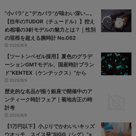
“小バラ”と“デカバラ”が味わい深い…。
【往年のTUDOR（チュードル）】控え
め相場の3針モデルの魅力とは？｜性別
の垣根を超える腕時計 No.062
2026/8/9
【ツートンベゼル採用】夏色のグラデ
ーションGMTモデル、国産時計ブラン
ド“KENTEX（ケンテックス）”から
2026/8/9
歴史的な名品が揃う銀座で開催中のア
ンティーク時計フェア｜菊地吉正の時
計考
2026/8/9
【1万円以下】小ぶりでかわいいキッズ
ウオッチ、スイス発“SIGG（シグ）”×