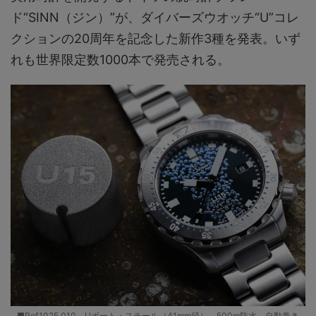
ド“SINN（ジン）”が、ダイバーズウオッチ“U”コレ
クションの20周年を記念した新作3種を発表。いず
れも世界限定数1000本で発売される。
■Ref.1025.010。Uボート・スチール（41mm径）。500m防水。自動巻き