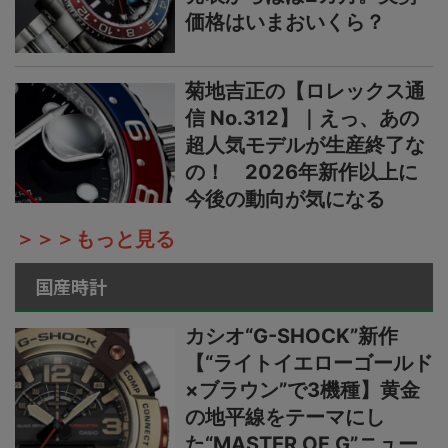
価格はいまおいくら？
菊地吉正の【ロレックス通
信 No.312】｜えっ、あの
超人気モデルが生産終了な
の！ 2026年新作以上に
今後の動向が気になる
＞＞＞もっと見る
国産時計
カシオ“G-SHOCK”新作
【“ライトイエローゴールド
×ブラウン”で3機種】黄金
の地平線をテーマにし
た“MASTER OF G”ニュー