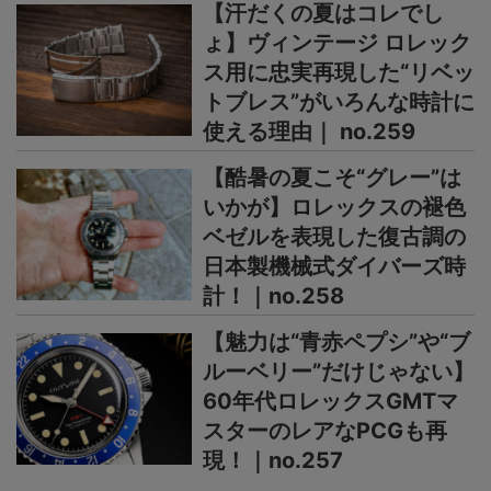
【汗だくの夏はコレでし
ょ】ヴィンテージ ロレック
ス用に忠実再現した“リベッ
トブレス”がいろんな時計に
使える理由｜ no.259
【酷暑の夏こそ“グレー”は
いかが】ロレックスの褪色
ベゼルを表現した復古調の
日本製機械式ダイバーズ時
計！｜no.258
【魅力は“青赤ペプシ”や“ブ
ルーベリー”だけじゃない】
60年代ロレックスGMTマ
スターのレアなPCGも再
現！｜no.257