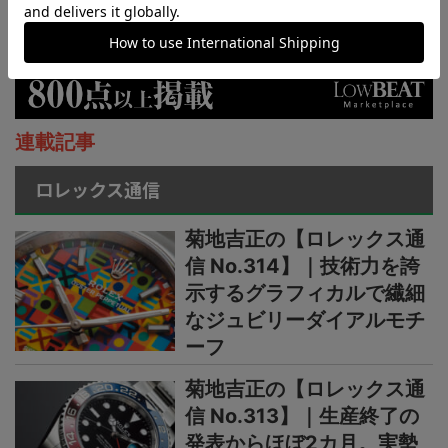
連載記事
ロレックス通信
菊地吉正の【ロレックス通
信 No.314】｜技術力を誇
示するグラフィカルで繊細
なジュビリーダイアルモチ
ーフ
菊地吉正の【ロレックス通
信 No.313】｜生産終了の
発表からほぼ2カ月。実勢