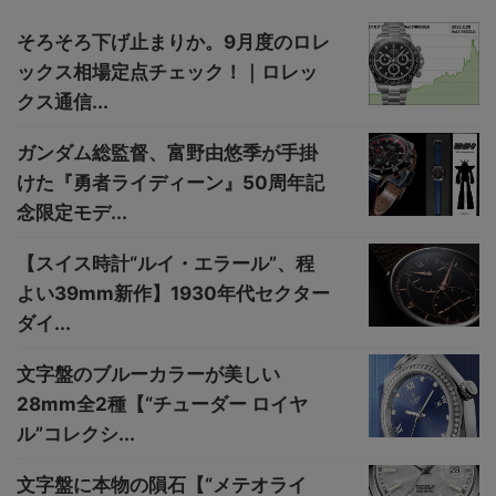
そろそろ下げ止まりか。9月度のロレ
ックス相場定点チェック！｜ロレッ
クス通信...
ガンダム総監督、富野由悠季が手掛
けた『勇者ライディーン』50周年記
念限定モデ...
【スイス時計“ルイ・エラール”、程
よい39mm新作】1930年代セクター
ダイ...
文字盤のブルーカラーが美しい
28mm全2種【“チューダー ロイヤ
ル”コレクシ...
文字盤に本物の隕石【“メテオライ