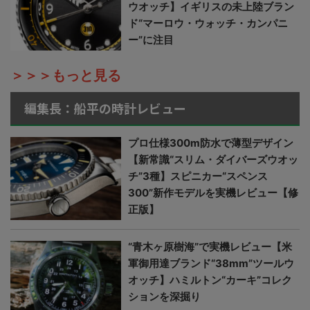
ウオッチ】イギリスの未上陸ブラン
ド“マーロウ・ウォッチ・カンパニ
ー”に注目
＞＞＞もっと見る
編集長：船平の時計レビュー
プロ仕様300m防水で薄型デザイン
【新常識“スリム・ダイバーズウオッ
チ”3種】スピニカー“スペンス
300”新作モデルを実機レビュー【修
正版】
“青木ヶ原樹海”で実機レビュー【米
軍御用達ブランド“38mm”ツールウ
オッチ】ハミルトン“カーキ”コレク
ションを深掘り