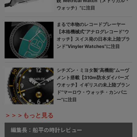
鋭“Metrical Watch（メトリカル・
ウォッチ）”に注目
まるで本物のレコードプレーヤー
【本格機械式“アナログレコード”ウ
オッチ】スイス発の日本未上陸ブラ
ンド“Vinyler Watches”に注目
シチズン・ミヨタ製“高機能”ムーヴ
メント搭載【310m防水ダイバーズ
ウオッチ】イギリスの未上陸ブラン
ド“マーロウ・ウォッチ・カンパニ
ー”に注目
＞＞＞もっと見る
編集長：船平の時計レビュー