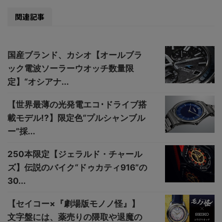
関連記事
国産ブランド、カシオ【オールブラ
ック電波ソーラーウオッチ数量限
定】“オシアナ...
【世界最薄の光発電エコ･ドライブ搭
載モデル!?】限定色“プルシャンブル
ー”採...
250本限定【ジェラルド・チャール
ズ】伝説のバイク“ドゥカティ916”の
30...
【セイコー×『劇場版モノノ怪』】
文字盤には、薬売りの隈取や退魔の