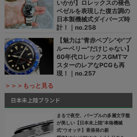
いかが】ロレックスの褪色
ベゼルを表現した復古調の
日本製機械式ダイバーズ時
計！｜no.258
【魅力は“青赤ペプシ”や“ブ
ルーベリー”だけじゃない】
60年代ロレックスGMTマ
スターのレアなPCGも再
現！｜no.257
＞＞＞もっと見る
日本未上陸ブランド
まるで夜空、パープルの多層文字盤
が美しい【日本未上陸“本格機械
式”ウオッチ】香港発の新