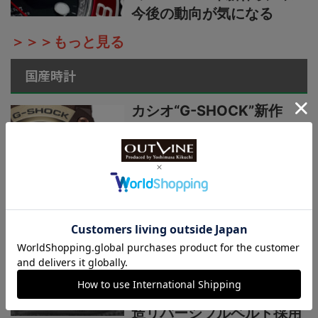
今後の動向が気になる
＞＞＞もっと見る
国産時計
カシオ“G-SHOCK”新作
【“ライトイエローゴールド
×ブラウン”で3機種】黄金
の地平線をテーマにし
た“MASTER OF G”ニュー
カラーシリーズ
国産時計“カシオ”プロトレ
ック新作【シリーズ最軽量
の本格アウトドアウオッ
チ】小物を収納できる新構
造リバーシブルベルト採用