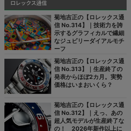
ロレックス通信
菊地吉正の【ロレックス通
信 No.314】｜技術力を誇
示するグラフィカルで繊細
なジュビリーダイアルモチ
ーフ
菊地吉正の【ロレックス通
信 No.313】｜生産終了の
発表からほぼ2カ月。実勢
価格はいまおいくら？
菊地吉正の【ロレックス通
信 No.312】｜えっ、あの
超人気モデルが生産終了な
の！ 2026年新作以上に