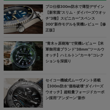
プロ仕様300m防水で薄型デザイン
【新常識“スリム・ダイバーズウオッ
チ”3種】スピニカー“スペンス
300”新作モデルを実機レビュー【修
正版】
“青木ヶ原樹海”で実機レビュー【米
軍御用達ブランド“38mm”ツールウ
オッチ】ハミルトン“カーキ”コレク
ションを深掘り
セイコー機械式ムーヴメント搭載
【300m防水“価格破壊”ダイバーズ
ウオッチ】超軽量フォージドカーボ
ン採用“アンダーン”新作