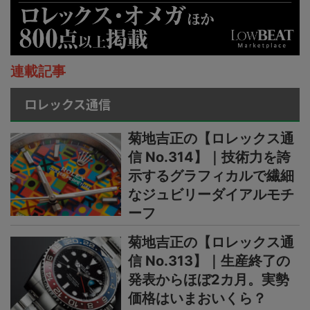
連載記事
ロレックス通信
菊地吉正の【ロレックス通
信 No.314】｜技術力を誇
示するグラフィカルで繊細
なジュビリーダイアルモチ
ーフ
菊地吉正の【ロレックス通
信 No.313】｜生産終了の
発表からほぼ2カ月。実勢
価格はいまおいくら？