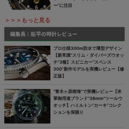
ー”に注目
＞＞＞もっと見る
編集長：船平の時計レビュー
プロ仕様300m防水で薄型デザイン
【新常識“スリム・ダイバーズウオッ
チ”3種】スピニカー“スペンス
300”新作モデルを実機レビュー【修
正版】
“青木ヶ原樹海”で実機レビュー【米
軍御用達ブランド“38mm”ツールウ
オッチ】ハミルトン“カーキ”コレク
ションを深掘り