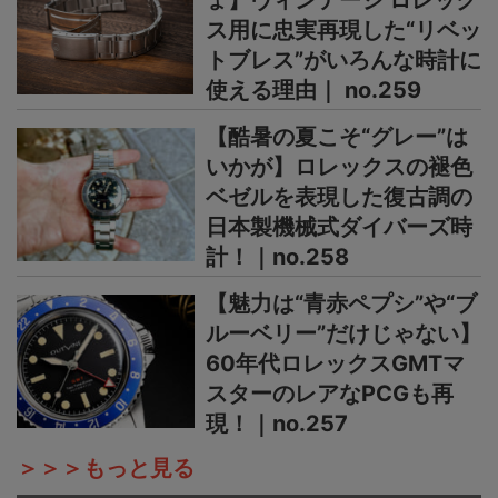
ょ】ヴィンテージ ロレック
ス用に忠実再現した“リベッ
トブレス”がいろんな時計に
使える理由｜ no.259
【酷暑の夏こそ“グレー”は
いかが】ロレックスの褪色
ベゼルを表現した復古調の
日本製機械式ダイバーズ時
計！｜no.258
【魅力は“青赤ペプシ”や“ブ
ルーベリー”だけじゃない】
60年代ロレックスGMTマ
スターのレアなPCGも再
現！｜no.257
＞＞＞もっと見る