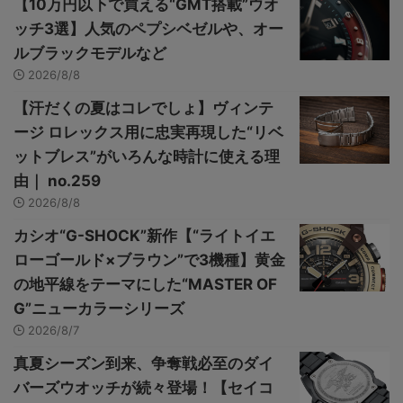
【10万円以下で買える“GMT搭載”ウオ
ッチ3選】人気のペプシベゼルや、オー
ルブラックモデルなど
2026/8/8
【汗だくの夏はコレでしょ】ヴィンテ
ージ ロレックス用に忠実再現した“リベ
ットブレス”がいろんな時計に使える理
由｜ no.259
2026/8/8
カシオ“G-SHOCK”新作【“ライトイエ
ローゴールド×ブラウン”で3機種】黄金
の地平線をテーマにした“MASTER OF
G”ニューカラーシリーズ
2026/8/7
真夏シーズン到来、争奪戦必至のダイ
バーズウオッチが続々登場！【セイコ