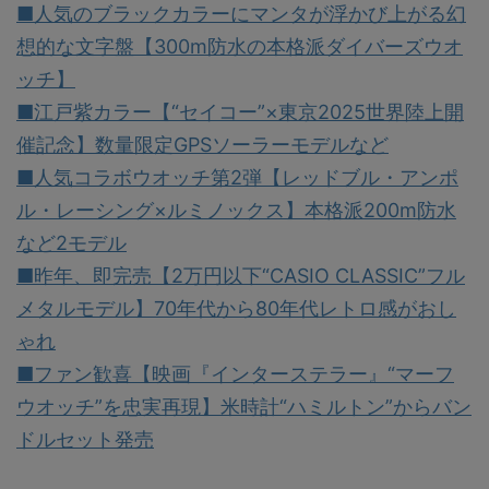
■人気のブラックカラーにマンタが浮かび上がる幻
想的な文字盤【300m防水の本格派ダイバーズウオ
ッチ】
■江戸紫カラー【“セイコー”×東京2025世界陸上開
催記念】数量限定GPSソーラーモデルなど
■人気コラボウオッチ第2弾【レッドブル・アンポ
ル・レーシング×ルミノックス】本格派200m防水
など2モデル
■昨年、即完売【2万円以下“CASIO CLASSIC”フル
メタルモデル】70年代から80年代レトロ感がおし
ゃれ
■ファン歓喜【映画『インターステラー』“マーフ
ウオッチ”を忠実再現】米時計“ハミルトン”からバン
ドルセット発売