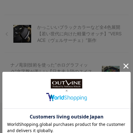
かっこいいブラックカラーなど全4色展開
【若い世代に向けた軽量ウオッチ】“VERS
ACE（ヴェルサーチェ）”新作
ナノ彫刻技術を使った”ホログラフィッ
ク”文字盤が美しい【日本未上陸のスイス
ブランド】ID Geneve（IDジュネーブ）の
新作に注目
Watch LIFE NEWS
LowBEAT Marketplace
ONLINE SHOP