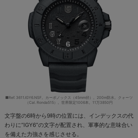
■Ref. 3611.IGY6.NSF。カーボノックス（45mm径）。200m防水。クォーツ
（Cal. Ronda515）。世界限定1006本。11万3850円
文字盤の6時から9時の位置には、インデックスの代
わりに“IGY6”の文字が配置され、軍事的な意味合い
を備えた力強さを感じさせる。