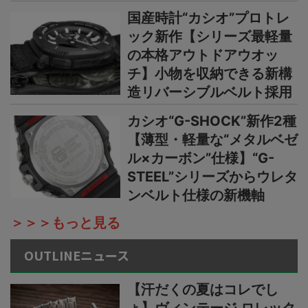
国産時計“カシオ”プロトレ
ック新作【シリーズ最軽量
の本格アウトドアウオッ
チ】小物を収納できる新構
造リバーシブルベルト採用
カシオ“G-SHOCK”新作2種
【薄型・軽量な“メタルベゼ
ル×カーボン”仕様】“G-
STEEL”シリーズからウレタ
ンベルト仕様の新機軸
＞＞＞もっと見る
OUTLINEニュース
【汗だくの夏はコレでし