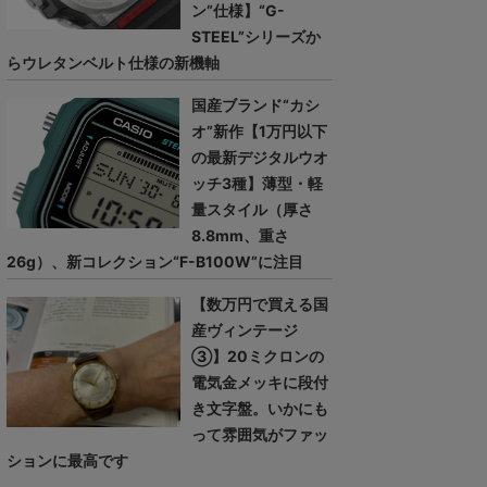
ン”仕様】“G-
STEEL”シリーズか
らウレタンベルト仕様の新機軸
国産ブランド“カシ
オ”新作【1万円以下
の最新デジタルウオ
ッチ3種】薄型・軽
量スタイル（厚さ
8.8mm、重さ
26g）、新コレクション“F-B100W”に注目
【数万円で買える国
産ヴィンテージ
③】20ミクロンの
電気金メッキに段付
き文字盤。いかにも
って雰囲気がファッ
ションに最高です