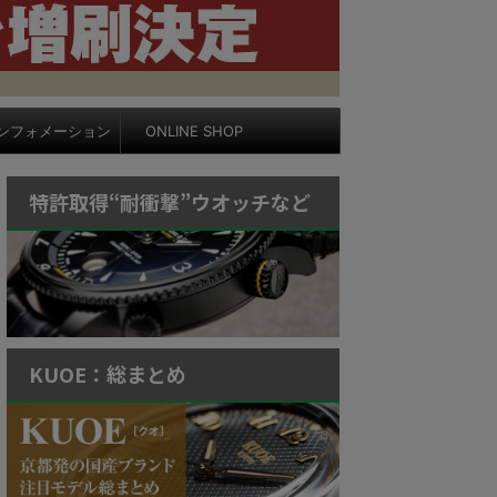
ンフォメーション
ONLINE SHOP
特許取得“耐衝撃”ウオッチなど
KUOE：総まとめ