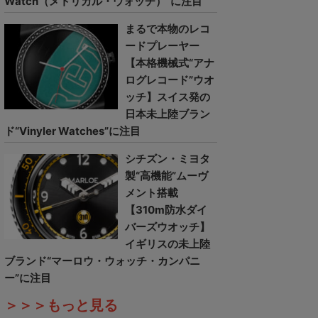
Watch（メトリカル・ウォッチ）”に注目
まるで本物のレコ
ードプレーヤー
【本格機械式“アナ
ログレコード”ウオ
ッチ】スイス発の
日本未上陸ブラン
ド“Vinyler Watches”に注目
シチズン・ミヨタ
製“高機能”ムーヴ
メント搭載
【310m防水ダイ
バーズウオッチ】
イギリスの未上陸
ブランド“マーロウ・ウォッチ・カンパニ
ー”に注目
＞＞＞もっと見る