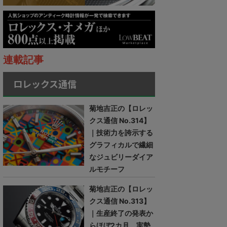
連載記事
ロレックス通信
菊地吉正の【ロレッ
クス通信 No.314】
｜技術力を誇示する
グラフィカルで繊細
なジュビリーダイア
ルモチーフ
菊地吉正の【ロレッ
クス通信 No.313】
｜生産終了の発表か
らほぼ2カ月。実勢