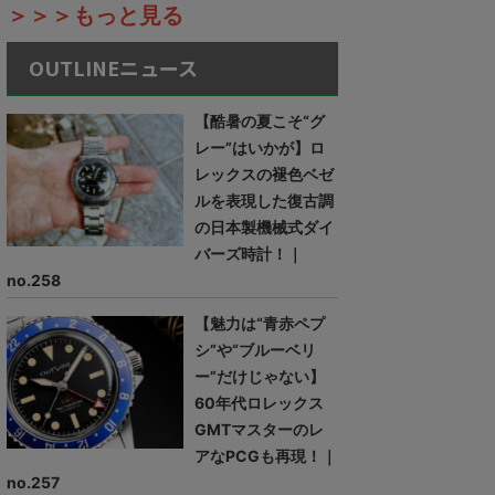
＞＞＞もっと見る
OUTLINEニュース
【酷暑の夏こそ“グ
レー”はいかが】ロ
レックスの褪色ベゼ
ルを表現した復古調
の日本製機械式ダイ
バーズ時計！｜
no.258
【魅力は“青赤ペプ
シ”や“ブルーベリ
ー”だけじゃない】
60年代ロレックス
GMTマスターのレ
アなPCGも再現！｜
no.257