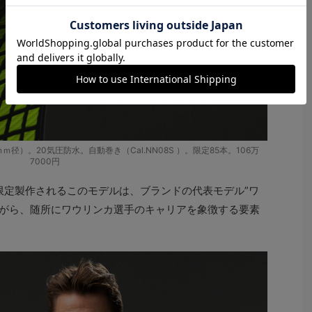
®（42ｍｍ径）。20気圧防水。自動巻き（Cal.NN08S ）。限定85本。106万
7000円
み限定製作されるこのモデルは、ブランドの代表モデル”ワ
しながら、随所にワウリンカ選手のキャリアを象徴する要素