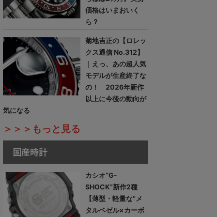
価格はいまおいく
ら？
菊地吉正の【ロレッ
クス通信 No.312】
｜えっ、あの超人気
モデルが生産終了な
の！ 2026年新作
以上に今後の動向が
気になる
＞＞＞もっと見る
国産時計
カシオ“G-
SHOCK”新作2種
【薄型・軽量な“メ
タルベゼル×カーボ