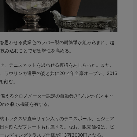
ルを思わせる黄緑色のラバー製の耐衝撃が組み込まれ、超
で挟み込むことで耐衝撃性を高める。
せ、テニスネットを思わせる模様をあしらった。また、
ワウリンカ選手の姿と共に2014年全豪オープン、2015
光を刻む。
を備えるクロノメーター認定の自動巻き”ノルケイン キャ
00ｍの防水機能を有する。
納ボックスや直筆サイン入りのテニスボール、ビジュア
日を刻んだプレートも付属する。なお、販売価格は、ピ
ォールディングクラスプ仕様が113万3000円となる。