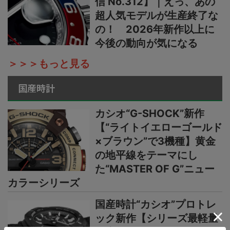
信 No.312】｜えっ、あの
超人気モデルが生産終了な
の！ 2026年新作以上に
今後の動向が気になる
＞＞＞もっと見る
国産時計
カシオ“G-SHOCK”新作
【“ライトイエローゴールド
×ブラウン”で3機種】黄金
の地平線をテーマにし
た“MASTER OF G”ニュー
カラーシリーズ
国産時計“カシオ”プロトレ
ック新作【シリーズ最軽量