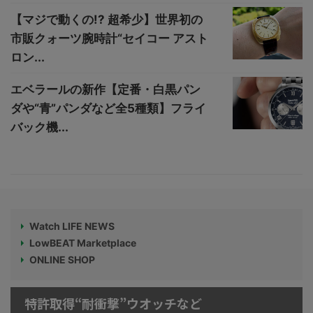
【マジで動くの!? 超希少】世界初の
市販クォーツ腕時計“セイコー アスト
ロン...
エベラールの新作【定番・白黒パン
ダや“青”パンダなど全5種類】フライ
バック機...
Watch LIFE NEWS
LowBEAT Marketplace
ONLINE SHOP
特許取得“耐衝撃”ウオッチなど