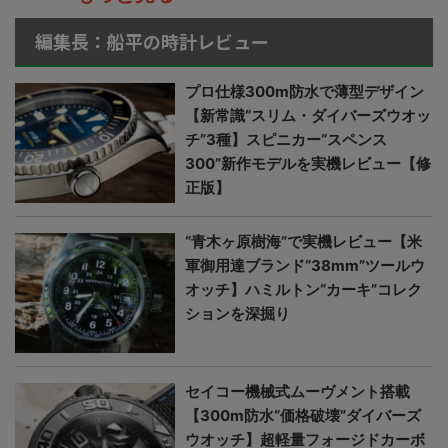
編集長：船平の時計レビュー
プロ仕様300m防水で薄型デザイン
【新常識“スリム・ダイバーズウオッ
チ”3種】スピニカー“スペンス
300”新作モデルを実機レビュー【修
正版】
“青木ヶ原樹海”で実機レビュー【米
軍御用達ブランド“38mm”ツールウ
オッチ】ハミルトン“カーキ”コレク
ションを深掘り
セイコー機械式ムーヴメント搭載
【300m防水“価格破壊”ダイバーズ
ウオッチ】超軽量フォージドカーボ