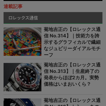
連載記事
ロレックス通信
菊地吉正の【ロレックス通
信 No.314】｜技術力を誇
示するグラフィカルで繊細
なジュビリーダイアルモチ
ーフ
菊地吉正の【ロレックス通
信 No.313】｜生産終了の
発表からほぼ2カ月。実勢
価格はいまおいくら？
菊地吉正の【ロレックス通