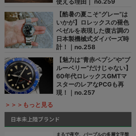
使える理由｜ no.259
【酷暑の夏こそ“グレー”は
いかが】ロレックスの褪色
ベゼルを表現した復古調の
日本製機械式ダイバーズ時
計！｜no.258
【魅力は“青赤ペプシ”や“ブ
ルーベリー”だけじゃない】
60年代ロレックスGMTマ
スターのレアなPCGも再
現！｜no.257
＞＞＞もっと見る
日本未上陸ブランド
まるで夜空、パープルの多層文字盤