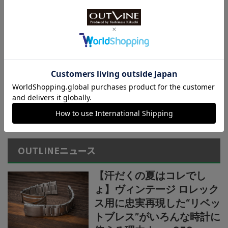
の本格アウトドアウオッ
チ】小物を収納できる新構
造リバーシブルベルト採用
カシオ“G-SHOCK”新作2種
【薄型・軽量な“メタルベゼ
ル×カーボン”仕様】“G-
STEEL”シリーズからウレタ
ンベルト仕様の新機軸
＞＞＞もっと見る
OUTLINEニュース
【汗だくの夏はコレでし
ょ】ヴィンテージ ロレック
ス用に忠実再現した“リベッ
トブレス”がいろんな時計に