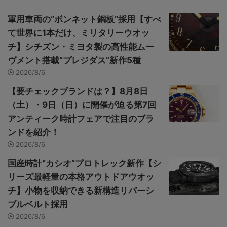
軍用車両の“ボンネット鋼板”採用【すべ
て世界に1本だけ、ミリタリーウオッ
チ】シチズン・ミヨタ製の高性能ムー
ヴメント搭載“プレジダス”新作5種
2026/8/6
【要チェックブランドは？】8月8日
（土）・9日（日）に開催が迫る第7回
アンティーク時計フェアで注目のブラ
ンドを紹介！
2026/8/6
国産時計“カシオ”プロトレック新作【シ
リーズ最軽量の本格アウトドアウオッ
チ】小物を収納できる新構造リバーシ
ブルベルト採用
2026/8/6