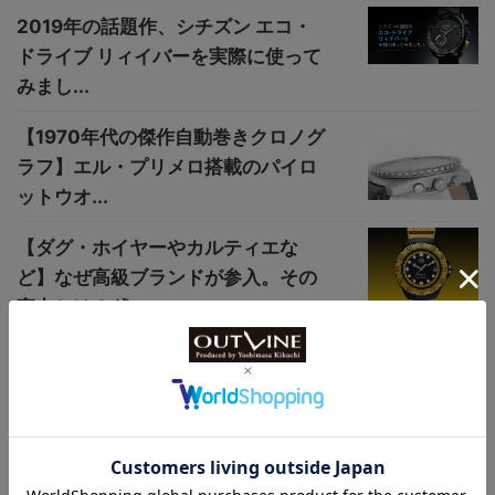
2019年の話題作、シチズン エコ・
ドライブ リィイバーを実際に使って
みまし...
【1970年代の傑作自動巻きクロノグ
ラフ】エル・プリメロ搭載のパイロ
ットウオ...
【ダグ・ホイヤーやカルティエな
ど】なぜ高級ブランドが参入。その
実力とは？ 進...
【セイコー、"専用すぎる腕時計
展"】2024年1月19日から開催中！
【コレで6万円！】1950年代風ハニ
カム文字盤の時計もいいが新型のミ