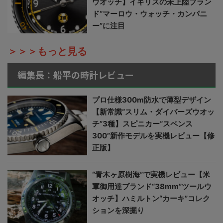
ウオッチ】イギリスの未上陸ブラン
ド“マーロウ・ウォッチ・カンパニ
ー”に注目
＞＞＞もっと見る
編集長：船平の時計レビュー
プロ仕様300m防水で薄型デザイン
【新常識“スリム・ダイバーズウオッ
チ”3種】スピニカー“スペンス
300”新作モデルを実機レビュー【修
正版】
“青木ヶ原樹海”で実機レビュー【米
軍御用達ブランド“38mm”ツールウ
オッチ】ハミルトン“カーキ”コレク
ションを深掘り