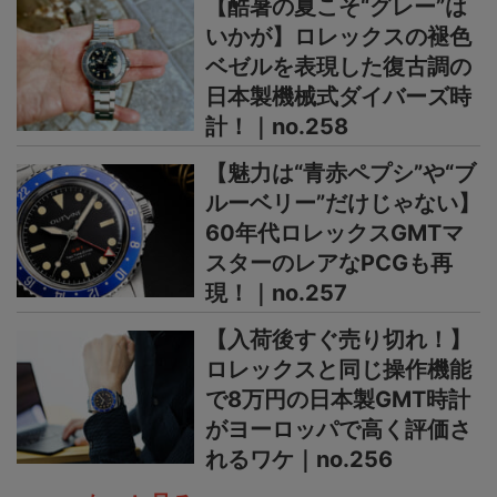
【酷暑の夏こそ“グレー”は
いかが】ロレックスの褪色
ベゼルを表現した復古調の
日本製機械式ダイバーズ時
計！｜no.258
【魅力は“青赤ペプシ”や“ブ
ルーベリー”だけじゃない】
60年代ロレックスGMTマ
スターのレアなPCGも再
現！｜no.257
【入荷後すぐ売り切れ！】
ロレックスと同じ操作機能
で8万円の日本製GMT時計
がヨーロッパで高く評価さ
れるワケ｜no.256