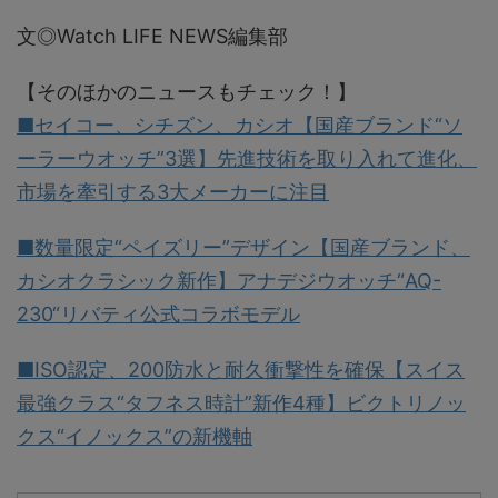
文◎Watch LIFE NEWS編集部
【そのほかのニュースもチェック！】
■セイコー、シチズン、カシオ【国産ブランド“ソ
ーラーウオッチ”3選】先進技術を取り入れて進化、
市場を牽引する3大メーカーに注目
■数量限定“ペイズリー”デザイン【国産ブランド、
カシオクラシック新作】アナデジウオッチ“AQ-
230“リバティ公式コラボモデル
■ISO認定、200防水と耐久衝撃性を確保【スイス
最強クラス“タフネス時計”新作4種】ビクトリノッ
クス“イノックス”の新機軸