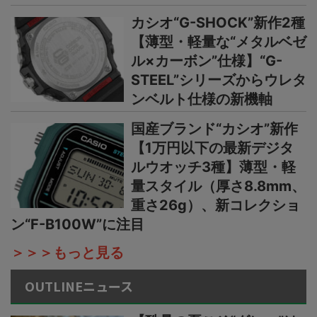
カシオ“G-SHOCK”新作2種
【薄型・軽量な“メタルベゼ
ル×カーボン”仕様】“G-
STEEL”シリーズからウレタ
ンベルト仕様の新機軸
国産ブランド“カシオ”新作
【1万円以下の最新デジタ
ルウオッチ3種】薄型・軽
量スタイル（厚さ8.8mm、
重さ26g）、新コレクショ
ン“F-B100W”に注目
＞＞＞もっと見る
OUTLINEニュース