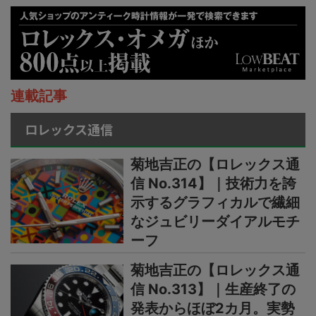
連載記事
ロレックス通信
菊地吉正の【ロレックス通
信 No.314】｜技術力を誇
示するグラフィカルで繊細
なジュビリーダイアルモチ
ーフ
菊地吉正の【ロレックス通
信 No.313】｜生産終了の
発表からほぼ2カ月。実勢