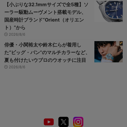
【小ぶりな32.1mmサイズで全5種】ソ
ーラー駆動ムーヴメント搭載モデル、
国産時計ブランド“Orient（オリエン
ト）”から
2026/8/6
俳優・小関裕太や鈴木仁らが着用し
た“ビッグ・バン”のマルチカラーなど、
夏も付けたいウブロのウオッチに注目
2026/8/6