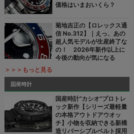
価格はいまおいくら？
菊地吉正の【ロレックス通
信 No.312】｜えっ、あの
超人気モデルが生産終了な
の！ 2026年新作以上に
今後の動向が気になる
＞＞＞もっと見る
国産時計
国産時計“カシオ”プロトレ
ック新作【シリーズ最軽量
の本格アウトドアウオッ
チ】小物を収納できる新構
造リバーシブルベルト採用