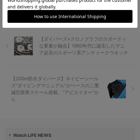
ラー風も...
【ダイバーズ×クロノグラフのスポーティ
な要素が融合】1960年代に誕生したマニ
ア必見のスポーツ系アンティークウオッチ
【200m防水ダイバーズ】ネイビーシール
ズ“ダイビングマニュアル”がベースの二重
減圧限界スケール搭載、“アビエイター”か
ら
Watch LIFE NEWS