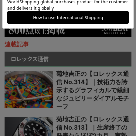
連載記事
ロレックス通信
菊地吉正の【ロレックス通
信 No.314】｜技術力を誇
示するグラフィカルで繊細
なジュビリーダイアルモチ
ーフ
菊地吉正の【ロレックス通
信 No.313】｜生産終了の
発表からほぼ2カ月。実勢