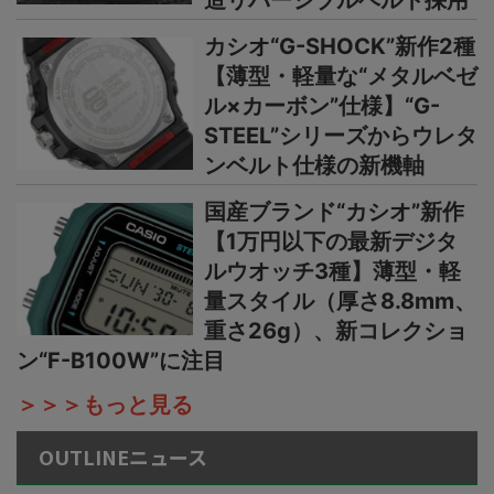
造リバーシブルベルト採用
カシオ“G-SHOCK”新作2種
【薄型・軽量な“メタルベゼ
ル×カーボン”仕様】“G-
STEEL”シリーズからウレタ
ンベルト仕様の新機軸
国産ブランド“カシオ”新作
【1万円以下の最新デジタ
ルウオッチ3種】薄型・軽
量スタイル（厚さ8.8mm、
重さ26g）、新コレクショ
ン“F-B100W”に注目
＞＞＞もっと見る
OUTLINEニュース