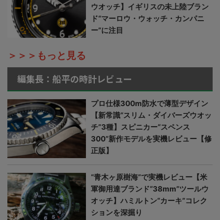
ウオッチ】イギリスの未上陸ブラン
ド“マーロウ・ウォッチ・カンパニ
ー”に注目
＞＞＞もっと見る
編集長：船平の時計レビュー
プロ仕様300m防水で薄型デザイン
【新常識“スリム・ダイバーズウオッ
チ”3種】スピニカー“スペンス
300”新作モデルを実機レビュー【修
正版】
“青木ヶ原樹海”で実機レビュー【米
軍御用達ブランド“38mm”ツールウ
オッチ】ハミルトン“カーキ”コレク
ションを深掘り