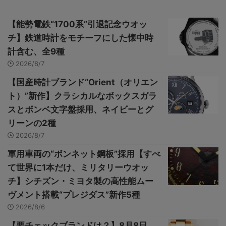
【能勢電鉄“1700系”引退記念ウオッ
チ】鉄道時計をモチーフにした懐中時
計含む、全9種
2026/8/7
【国産時計ブランド“Orient（オリエン
ト）”新作】クラシカルなボックスガラ
スとボンベ文字盤採用、ネイビーとグ
リーンの2種
2026/8/7
軍用車両の“ボンネット鋼板”採用【すべ
て世界に1本だけ、ミリタリーウオッ
チ】シチズン・ミヨタ製の高性能ムー
ヴメント搭載“プレジダス”新作5種
2026/8/6
【要チェックブランドは？】8月8日