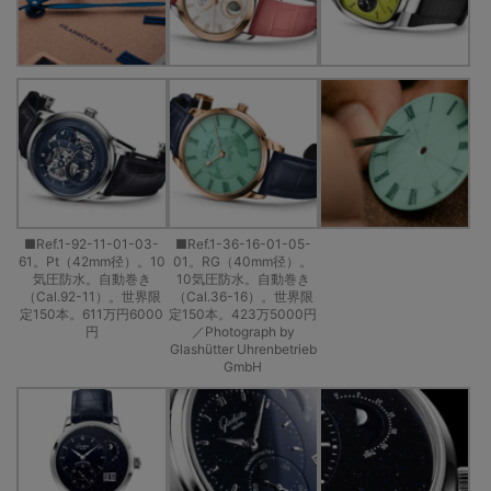
■Ref.1-92-11-01-03-
■Ref.1-36-16-01-05-
61。Pt（42mm径）。10
01。RG（40mm径）。
気圧防水。自動巻き
10気圧防水。自動巻き
（Cal.92-11）。世界限
（Cal.36-16）。世界限
定150本。611万円6000
定150本。423万5000円
円
／Photograph by
Glashütter Uhrenbetrieb
GmbH