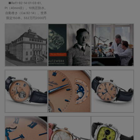
■Ref.1-92-14-01-03-61。
Pt（40mm径）。10気圧防水。
自動巻き（Cal.92-14）。世界
限定150本。552万円2000円