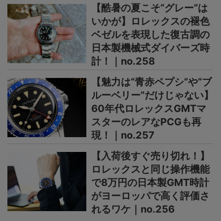
【酷暑の夏こそ“グレー”は
いかが】ロレックスの褪色
ベゼルを表現した復古調の
日本製機械式ダイバーズ時
計！｜no.258
【魅力は“青赤ペプシ”や“ブ
ルーベリー”だけじゃない】
60年代ロレックスGMTマ
スターのレアなPCGも再
現！｜no.257
【入荷後すぐ売り切れ！】
ロレックスと同じ操作機能
で8万円の日本製GMT時計
がヨーロッパで高く評価さ
れるワケ｜no.256