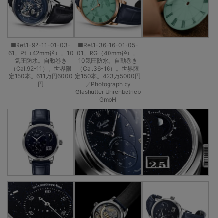
■Ref.1-92-11-01-03-
■Ref.1-36-16-01-05-
61。Pt（42mm径）。10
01。RG（40mm径）。
気圧防水。自動巻き
10気圧防水。自動巻き
（Cal.92-11）。世界限
（Cal.36-16）。世界限
定150本。611万円6000
定150本。423万5000円
円
／Photograph by
Glashütter Uhrenbetrieb
GmbH