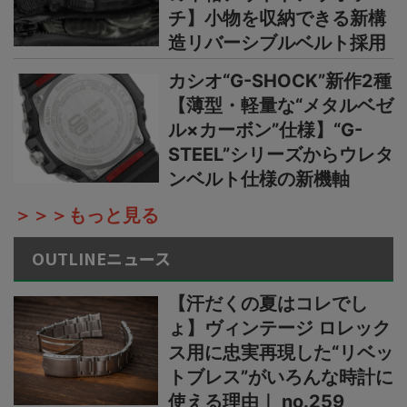
チ】小物を収納できる新構
造リバーシブルベルト採用
カシオ“G-SHOCK”新作2種
【薄型・軽量な“メタルベゼ
ル×カーボン”仕様】“G-
STEEL”シリーズからウレタ
ンベルト仕様の新機軸
＞＞＞もっと見る
OUTLINEニュース
【汗だくの夏はコレでし
ょ】ヴィンテージ ロレック
ス用に忠実再現した“リベッ
トブレス”がいろんな時計に
使える理由｜ no.259