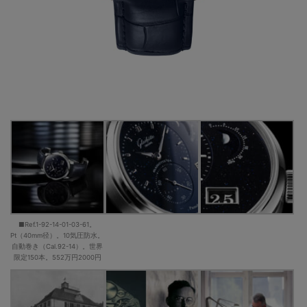
■Ref.1-92-14-01-03-61。
Pt（40mm径）。10気圧防水。
自動巻き（Cal.92-14）。世界
限定150本。552万円2000円