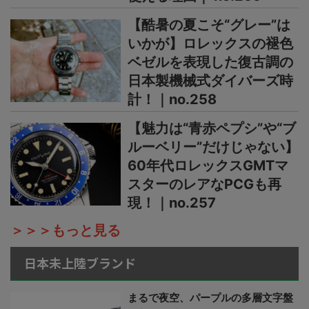
【酷暑の夏こそ“グレー”は
いかが】ロレックスの褪色
ベゼルを表現した復古調の
日本製機械式ダイバーズ時
計！｜no.258
【魅力は“青赤ペプシ”や“ブ
ルーベリー”だけじゃない】
60年代ロレックスGMTマ
スターのレアなPCGも再
現！｜no.257
＞＞＞もっと見る
日本未上陸ブランド
まるで夜空、パープルの多層文字盤