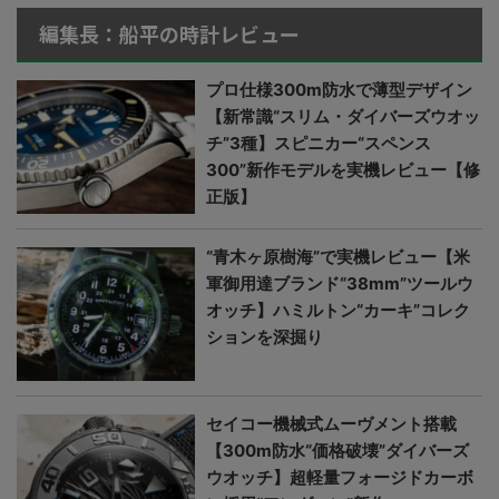
編集長：船平の時計レビュー
プロ仕様300m防水で薄型デザイン
【新常識“スリム・ダイバーズウオッ
チ”3種】スピニカー“スペンス
300”新作モデルを実機レビュー【修
正版】
“青木ヶ原樹海”で実機レビュー【米
軍御用達ブランド“38mm”ツールウ
オッチ】ハミルトン“カーキ”コレク
ションを深掘り
セイコー機械式ムーヴメント搭載
【300m防水“価格破壊”ダイバーズ
ウオッチ】超軽量フォージドカーボ