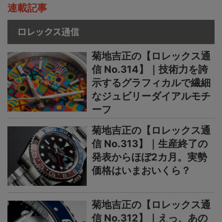
連載記事
ロレックス通信
菊地吉正の【ロレックス通
信 No.314】｜技術力を誇
示するグラフィカルで繊細
なジュビリーダイアルモチ
ーフ
菊地吉正の【ロレックス通
信 No.313】｜生産終了の
発表からほぼ2カ月。実勢
価格はいまおいくら？
菊地吉正の【ロレックス通
信 No.312】｜えっ、あの