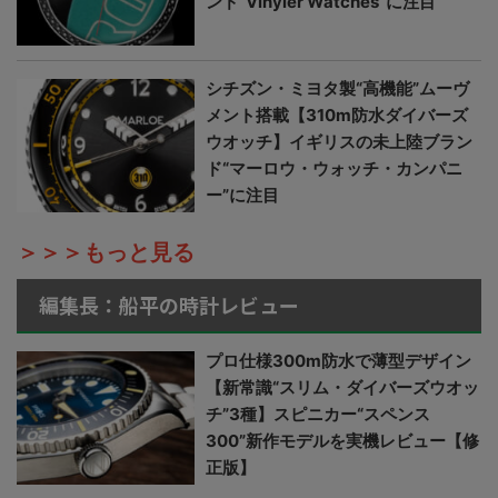
ンド“Vinyler Watches”に注目
シチズン・ミヨタ製“高機能”ムーヴ
メント搭載【310m防水ダイバーズ
ウオッチ】イギリスの未上陸ブラン
ド“マーロウ・ウォッチ・カンパニ
ー”に注目
＞＞＞もっと見る
編集長：船平の時計レビュー
プロ仕様300m防水で薄型デザイン
【新常識“スリム・ダイバーズウオッ
チ”3種】スピニカー“スペンス
300”新作モデルを実機レビュー【修
正版】