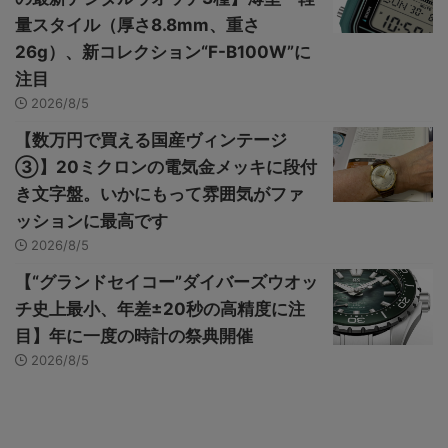
量スタイル（厚さ8.8mm、重さ
26g）、新コレクション“F-B100W”に
注目
2026/8/5
【数万円で買える国産ヴィンテージ
③】20ミクロンの電気金メッキに段付
き文字盤。いかにもって雰囲気がファ
ッションに最高です
2026/8/5
【“グランドセイコー”ダイバーズウオッ
チ史上最小、年差±20秒の高精度に注
目】年に一度の時計の祭典開催
2026/8/5