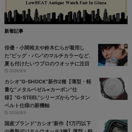
新着記事
俳優・小関裕太や鈴木仁らが着用し
た“ビッグ・バン”のマルチカラーなど、
夏も付けたいウブロのウオッチに注目
2026/8/6
カシオ“G-SHOCK”新作2種【薄型・軽
量な“メタルベゼル×カーボン”仕
様】“G-STEEL”シリーズからウレタン
ベルト仕様の新機軸
2026/8/5
国産ブランド“カシオ”新作【1万円以下
の最新デジタルウオッチ3種】薄型・軽