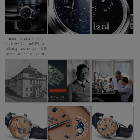
■Ref.1-92-14-01-03-61。
Pt（40mm径）。10気圧防水。
自動巻き（Cal.92-14）。世界
限定150本。552万円2000円