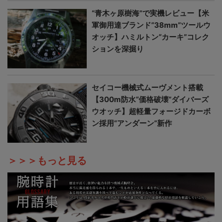
“青木ヶ原樹海”で実機レビュー【米
軍御用達ブランド“38mm”ツールウ
オッチ】ハミルトン“カーキ”コレク
ションを深掘り
セイコー機械式ムーヴメント搭載
【300m防水“価格破壊”ダイバーズ
ウオッチ】超軽量フォージドカーボ
ン採用“アンダーン”新作
＞＞＞もっと見る