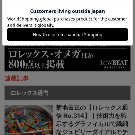
連載記事
ロレックス通信
菊地吉正の【ロレックス通
信 No.314】｜技術力を誇
示するグラフィカルで繊細
なジュビリーダイアルモチ