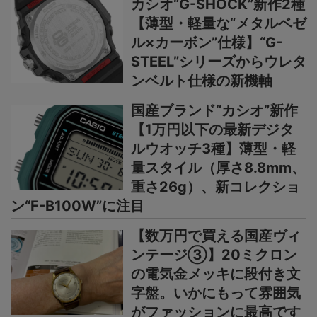
カシオ“G-SHOCK”新作2種
【薄型・軽量な“メタルベゼ
ル×カーボン”仕様】“G-
STEEL”シリーズからウレタ
ンベルト仕様の新機軸
国産ブランド“カシオ”新作
【1万円以下の最新デジタ
ルウオッチ3種】薄型・軽
量スタイル（厚さ8.8mm、
重さ26g）、新コレクショ
ン“F-B100W”に注目
【数万円で買える国産ヴィ
ンテージ③】20ミクロン
の電気金メッキに段付き文
字盤。いかにもって雰囲気
がファッションに最高です