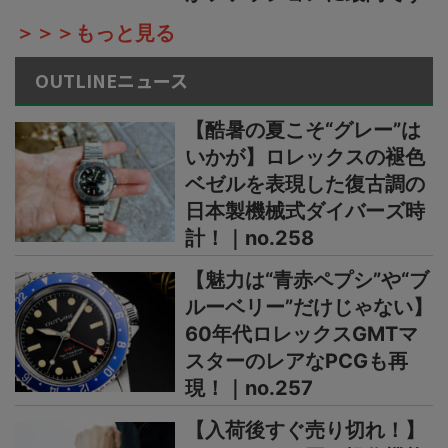
＞＞＞もっと見る
OUTLINEニュース
【酷暑の夏こそ“グレー”は
いかが】ロレックスの褪色
ベゼルを表現した復古調の
日本製機械式ダイバーズ時
計！｜no.258
【魅力は“青赤ペプシ”や“ブ
ルーベリー”だけじゃない】
60年代ロレックスGMTマ
スターのレアなPCGも再
現！｜no.257
【入荷後すぐ売り切れ！】