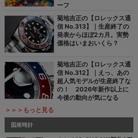
ーフ
菊地吉正の【ロレックス通
信 No.313】｜生産終了の
発表からほぼ2カ月。実勢
価格はいまおいくら？
菊地吉正の【ロレックス通
信 No.312】｜えっ、あの
超人気モデルが生産終了な
の！ 2026年新作以上に
今後の動向が気になる
＞＞＞もっと見る
国産時計