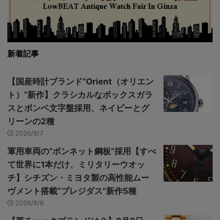
新着記事
【国産時計ブランド“Orient（オリエン
ト）”新作】クラシカルなボックスガラ
スとボンベ文字盤採用、ネイビーとグ
リーンの2種
2026/8/7
軍用車両の“ボンネット鋼板”採用【すべ
て世界に1本だけ、ミリタリーウオッ
チ】シチズン・ミヨタ製の高性能ムー
ヴメント搭載“プレジダス”新作5種
2026/8/6