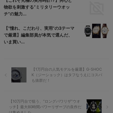
【これぞ究極の実用時計!?】男心と
物欲を刺激する“ミリタリーウオッ
チ”の魅力...
【“憧れ、こだわり、実用”の3テーマ
で厳選】編集部員が本気で選んだ、
いま買い...
【1万円台の人気モデルを厳選】G-SHOC
K（ジーショック）はタフなうえにコスパ
も抜群だ！
【10万円台で狙う、“ロングパワリザ”ウオ
ッチ】最大80時間パワーリザーブの良作だ
け集めました。