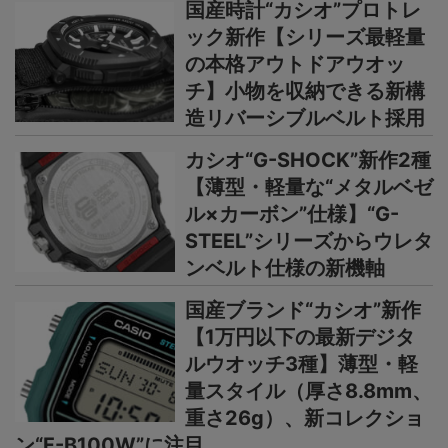
国産時計“カシオ”プロトレ
ック新作【シリーズ最軽量
の本格アウトドアウオッ
チ】小物を収納できる新構
造リバーシブルベルト採用
カシオ“G-SHOCK”新作2種
【薄型・軽量な“メタルベゼ
ル×カーボン”仕様】“G-
STEEL”シリーズからウレタ
ンベルト仕様の新機軸
国産ブランド“カシオ”新作
【1万円以下の最新デジタ
ルウオッチ3種】薄型・軽
量スタイル（厚さ8.8mm、
重さ26g）、新コレクショ
ン“F-B100W”に注目