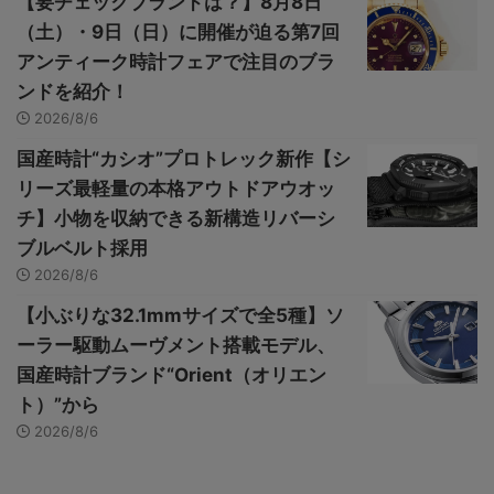
【要チェックブランドは？】8月8日
（土）・9日（日）に開催が迫る第7回
アンティーク時計フェアで注目のブラ
ンドを紹介！
2026/8/6
国産時計“カシオ”プロトレック新作【シ
リーズ最軽量の本格アウトドアウオッ
チ】小物を収納できる新構造リバーシ
ブルベルト採用
2026/8/6
【小ぶりな32.1mmサイズで全5種】ソ
ーラー駆動ムーヴメント搭載モデル、
国産時計ブランド“Orient（オリエン
ト）”から
2026/8/6