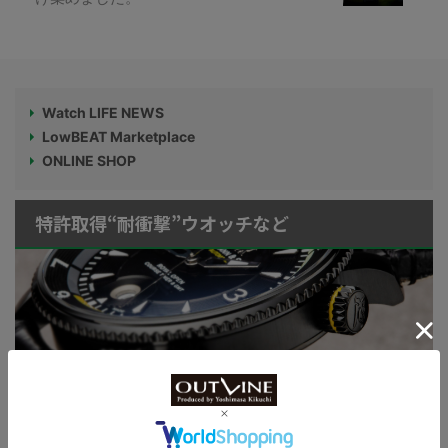
Watch LIFE NEWS
LowBEAT Marketplace
ONLINE SHOP
特許取得“耐衝撃”ウオッチなど
KUOE：総まとめ