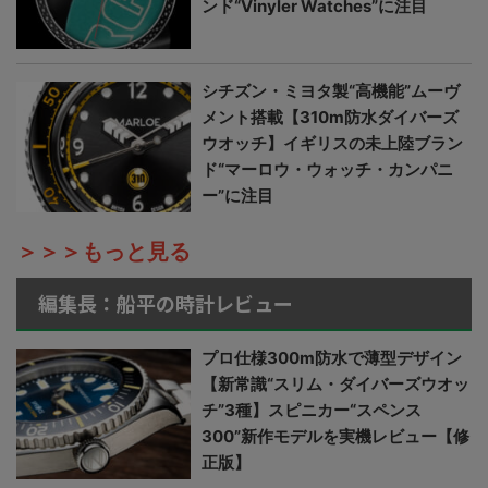
ンド“Vinyler Watches”に注目
シチズン・ミヨタ製“高機能”ムーヴ
メント搭載【310m防水ダイバーズ
ウオッチ】イギリスの未上陸ブラン
ド“マーロウ・ウォッチ・カンパニ
ー”に注目
＞＞＞もっと見る
編集長：船平の時計レビュー
プロ仕様300m防水で薄型デザイン
【新常識“スリム・ダイバーズウオッ
チ”3種】スピニカー“スペンス
300”新作モデルを実機レビュー【修
正版】