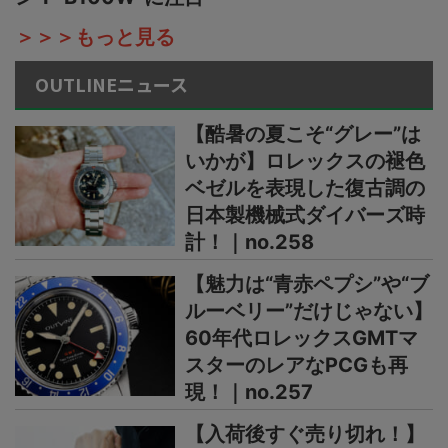
＞＞＞もっと見る
OUTLINEニュース
【酷暑の夏こそ“グレー”は
いかが】ロレックスの褪色
ベゼルを表現した復古調の
日本製機械式ダイバーズ時
計！｜no.258
【魅力は“青赤ペプシ”や“ブ
ルーベリー”だけじゃない】
60年代ロレックスGMTマ
スターのレアなPCGも再
現！｜no.257
【入荷後すぐ売り切れ！】