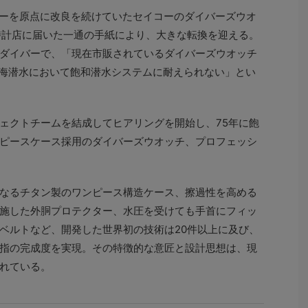
イバーを原点に改良を続けていたセイコーのダイバーズウオ
時計店に届いた一通の手紙により、大きな転換を迎える。
ダイバーで、「現在市販されているダイバーズウオッチ
深海潜水において飽和潜水システムに耐えられない」とい
ェクトチームを結成してヒアリングを開始し、75年に飽
ピースケース採用のダイバーズウオッチ、プロフェッシ
なるチタン製のワンピース構造ケース、擦過性を高める
施した外胴プロテクター、水圧を受けても手首にフィッ
ベルトなど、開発した世界初の技術は20件以上に及び、
指の完成度を実現。その特徴的な意匠と設計思想は、現
れている。