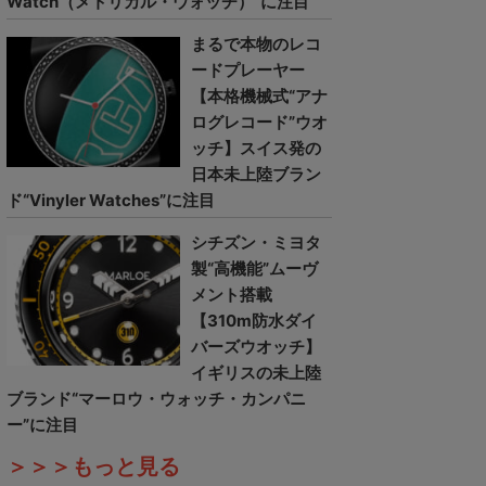
Watch（メトリカル・ウォッチ）”に注目
まるで本物のレコ
ードプレーヤー
【本格機械式“アナ
ログレコード”ウオ
ッチ】スイス発の
日本未上陸ブラン
ド“Vinyler Watches”に注目
シチズン・ミヨタ
製“高機能”ムーヴ
メント搭載
【310m防水ダイ
バーズウオッチ】
イギリスの未上陸
ブランド“マーロウ・ウォッチ・カンパニ
ー”に注目
＞＞＞もっと見る