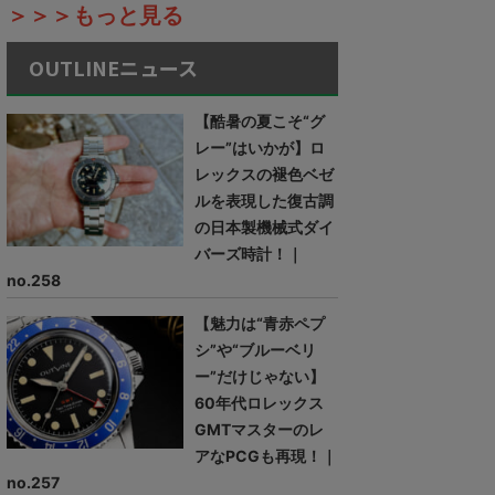
＞＞＞もっと見る
OUTLINEニュース
【酷暑の夏こそ“グ
レー”はいかが】ロ
レックスの褪色ベゼ
ルを表現した復古調
の日本製機械式ダイ
バーズ時計！｜
no.258
【魅力は“青赤ペプ
シ”や“ブルーベリ
ー”だけじゃない】
60年代ロレックス
GMTマスターのレ
アなPCGも再現！｜
no.257