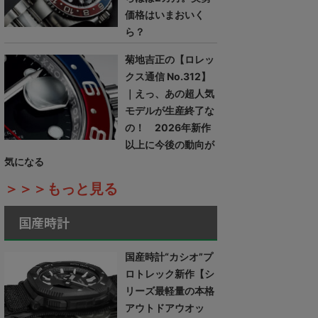
価格はいまおいく
ら？
菊地吉正の【ロレッ
クス通信 No.312】
｜えっ、あの超人気
モデルが生産終了な
の！ 2026年新作
以上に今後の動向が
気になる
＞＞＞もっと見る
国産時計
国産時計“カシオ”プ
ロトレック新作【シ
リーズ最軽量の本格
アウトドアウオッ