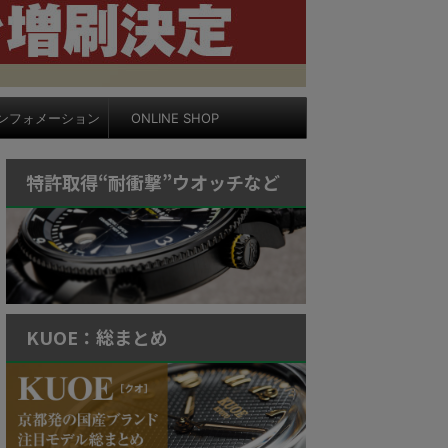
ンフォメーション
ONLINE SHOP
特許取得“耐衝撃”ウオッチなど
KUOE：総まとめ