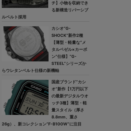
チ】小物を収納でき
る新構造リバーシブ
ルベルト採用
カシオ“G-
SHOCK”新作2種
【薄型・軽量な“メ
タルベゼル×カーボ
ン”仕様】“G-
STEEL”シリーズか
らウレタンベルト仕様の新機軸
国産ブランド“カシ
オ”新作【1万円以下
の最新デジタルウオ
ッチ3種】薄型・軽
量スタイル（厚さ
8.8mm、重さ
26g）、新コレクション“F-B100W”に注目