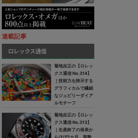
連載記事
ロレックス通信
菊地吉正の【ロレッ
クス通信 No.314】
｜技術力を誇示する
グラフィカルで繊細
なジュビリーダイア
ルモチーフ
菊地吉正の【ロレッ
クス通信 No.313】
｜生産終了の発表か
らほぼ2カ月。実勢