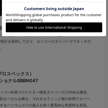
史的ダイバーズウオッチ
のチタン製ケース+外胴プロテクター構造ダイバーズのオリ
ぶ特許を取得しており、セイコーのダイバーズウオッチの
。
ー プロスペックス）
ョナルSBBN047
ケース+外胴プロテクター構造ダイバーズのDNAを継承。
防止ベゼルを載せ、それをセラミック製の外胴でカバー
するヘリウムガスの侵入を防ぐ驚異的な気密性を実現。