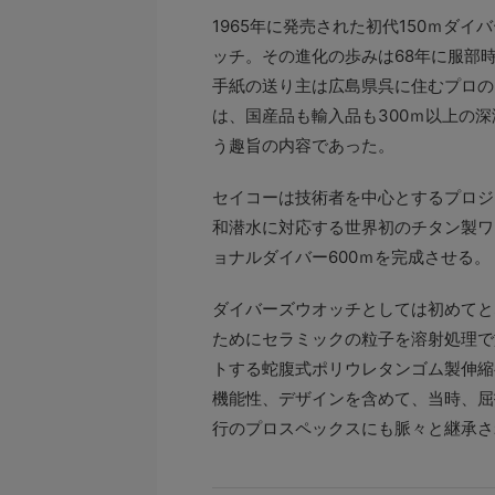
1965年に発売された初代150ｍダ
ッチ。その進化の歩みは68年に服部
手紙の送り主は広島県呉に住むプロの
は、国産品も輸入品も300ｍ以上の
う趣旨の内容であった。
セイコーは技術者を中心とするプロジ
和潜水に対応する世界初のチタン製ワ
ョナルダイバー600ｍを完成させる。
ダイバーズウオッチとしては初めてと
ためにセラミックの粒子を溶射処理で
トする蛇腹式ポリウレタンゴム製伸縮
機能性、デザインを含めて、当時、屈
行のプロスペックスにも脈々と継承さ