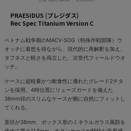
（Cal. SEIKO NH36）。6万6000円
PRAESIDUS (プレジダス)
Rec Spec Titanium Version C
ベトナム戦争期のMACV-SOG（特殊作戦部隊）ウ
オッチに着想を得ながら、現代的に再解釈を加え、
タフネスと軽さを両立した、次世代フィールドウオ
ッチ。
ケースに超軽量かつ耐食性に優れたグレード2チタ
ンを採用。4時位置にリューズガードを備えた
38mm径のスリムなケースが腕に自然にフィットし
てくれる。
直径が38mm、ボックス形のミネラルガラス風防を
含めて厚さ11.8mm。チタンケースが軽快な装着感