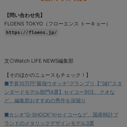
【問い合わせ先】
FLOENS TOKYO（フローエンス トーキョー）
https://floens.jp/
文◎Watch LIFE NEWS編集部
【そのほかのニュースもチェック！】
■予算10万円“最強ウオッチ”グランプリ【“3針”スタ
ンダードモデル部門4選】セイコー別注、クオな
ど、編集部おすすめの秀作を深掘り
■カシオ“G-SHOCK”やセイコーなど、国産時計ブ
ランドのメタリックデザインモデル3選