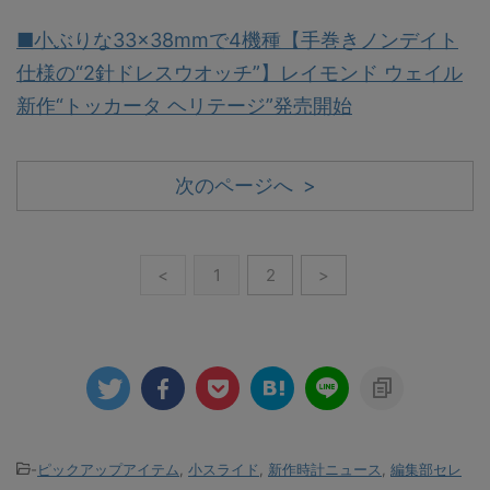
■小ぶりな33×38mmで4機種【手巻きノンデイト
仕様の“2針ドレスウオッチ”】レイモンド ウェイル
新作“トッカータ ヘリテージ”発売開始
次のページへ >
<
1
2
>
-
ピックアップアイテム
,
小スライド
,
新作時計ニュース
,
編集部セレ