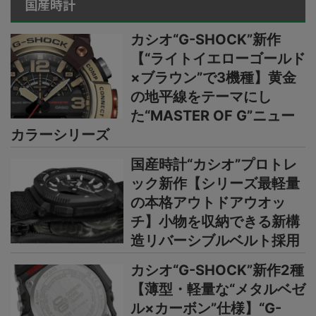
国産時計
カシオ“G-SHOCK”新作
【“ライトイエローゴールド
×ブラウン”で3機種】黄金
の地平線をテーマにし
た“MASTER OF G”ニュー
カラーシリーズ
国産時計“カシオ”プロトレ
ック新作【シリーズ最軽量
の本格アウトドアウオッ
チ】小物を収納できる新構
造リバーシブルベルト採用
カシオ“G-SHOCK”新作2種
【薄型・軽量な“メタルベゼ
ル×カーボン”仕様】“G-