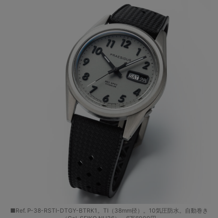
■Ref. P-38-RSTI-DTGY-BTRK1。TI（38mm径）。10気圧防水。自動巻き