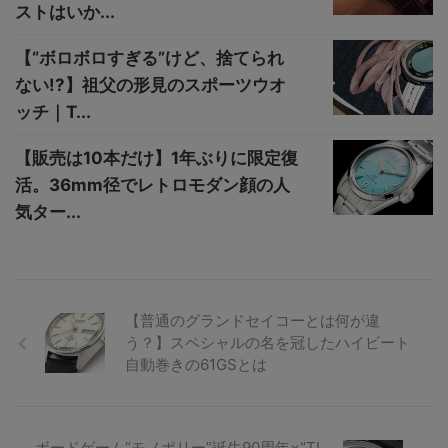
ストはいか...
【“ボロボロすぎる”けど、捨てられ
ない!?】祖父の形見のスポーツウオ
ッチ｜T...
【販売は10本だけ】1年ぶりに限定復
活。36mm径でレトロモダン顔の人
気ター...
【普通のグランドセイコーとは何が違
う？】スペシャルの名を冠したハイビート
自動巻きの61GSとは
ボードゲーム“モノポリー”誕生90周年×“TI