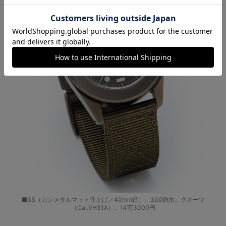
■SS（ガンメタルマット仕上げ／40mm径）。300防水。クオーツ
（Cal.VH31A）。14万3000円