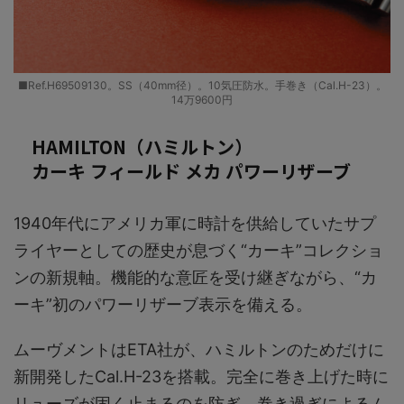
■Ref.H69509130。SS（40mm径）。10気圧防水。手巻き（Cal.H-23）。
14万9600円
HAMILTON（ハミルトン）
カーキ フィールド メカ パワーリザーブ
1940年代にアメリカ軍に時計を供給していたサプ
ライヤーとしての歴史が息づく“カーキ”コレクショ
ンの新規軸。機能的な意匠を受け継ぎながら、“カ
ーキ”初のパワーリザーブ表示を備える。
ムーヴメントはETA社が、ハミルトンのためだけに
新開発したCal.H-23を搭載。完全に巻き上げた時に
リューズが固く止まるのを防ぎ、巻き過ぎによるム