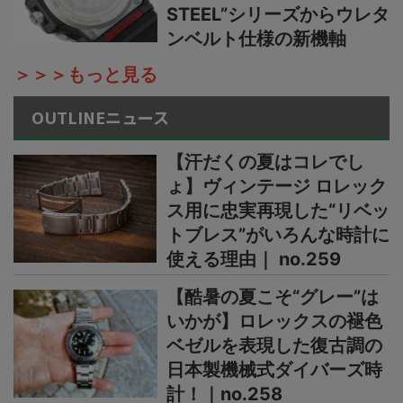
STEEL”シリーズからウレタ
ンベルト仕様の新機軸
＞＞＞もっと見る
OUTLINEニュース
【汗だくの夏はコレでし
ょ】ヴィンテージ ロレック
ス用に忠実再現した“リベッ
トブレス”がいろんな時計に
使える理由｜ no.259
【酷暑の夏こそ“グレー”は
いかが】ロレックスの褪色
ベゼルを表現した復古調の
日本製機械式ダイバーズ時
計！｜no.258