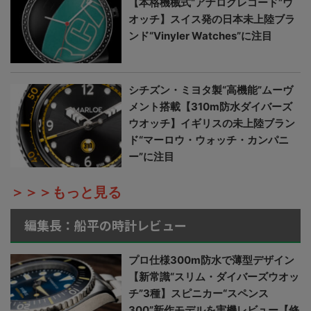
【本格機械式“アナログレコード”ウ
オッチ】スイス発の日本未上陸ブラ
ンド“Vinyler Watches”に注目
シチズン・ミヨタ製“高機能”ムーヴ
メント搭載【310m防水ダイバーズ
ウオッチ】イギリスの未上陸ブラン
ド“マーロウ・ウォッチ・カンパニ
ー”に注目
＞＞＞もっと見る
編集長：船平の時計レビュー
プロ仕様300m防水で薄型デザイン
【新常識“スリム・ダイバーズウオッ
チ”3種】スピニカー“スペンス
300”新作モデルを実機レビュー【修