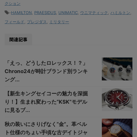
クション
-
HAMILTON
,
PRAESIDUS
,
UNIMATIC
,
ウニマティック
,
ハミルトン
,
フィールド
,
プレジダス
,
ミリタリー
関連記事
「えっ、どうしたロレックス！？」
Chrono24が時計ブランド別ランキ
ング...
【新生キングセイコーの魅力を深掘
り！】生まれ変わった“KSK”モデル
に見るブ...
秋の装いにさりげなく“金”。革ベル
ト仕様のちょい手頃な古デイトジャ