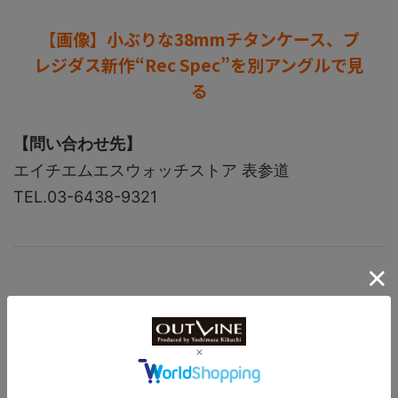
【画像】小ぶりな38mmチタンケース、プ
レジダス新作“Rec Spec”を別アングルで見
る
【問い合わせ先】
エイチエムエスウォッチストア 表参道
TEL.03-6438-9321
【ミリタリー・フィールド部門：ノミネー
トモデル02】