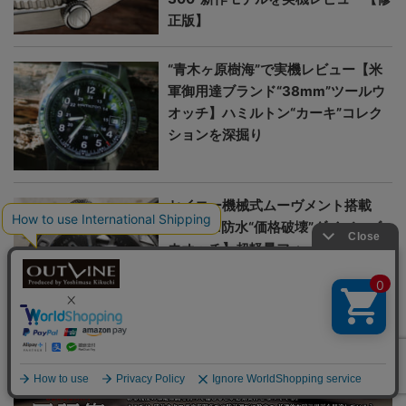
正版】
“青木ヶ原樹海”で実機レビュー【米
軍御用達ブランド“38mm”ツールウ
オッチ】ハミルトン“カーキ”コレク
ションを深掘り
セイコー機械式ムーヴメント搭載
【300m防水“価格破壊”ダイバーズ
ウオッチ】超軽量フォージドカーボ
ン採用“アンダーン”新作
＞＞＞もっと見る